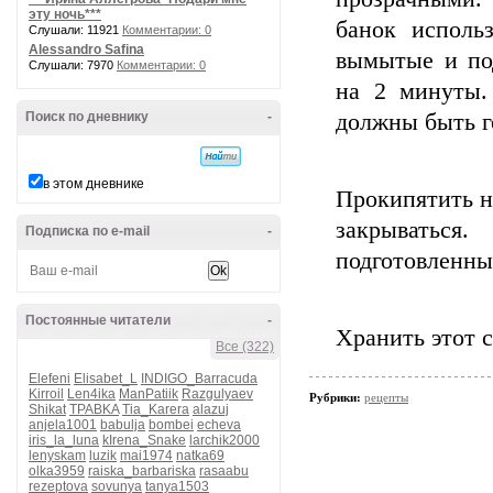
эту ночь***
банок исполь
Слушали: 11921
Комментарии: 0
Alessandro Safina
вымытые и по
Слушали: 7970
Комментарии: 0
на 2 минуты.
Поиск по дневнику
-
должны быть г
в этом дневнике
Прокипятить н
закрыватьс
Подписка по e-mail
-
подготовленны
Постоянные читатели
-
Хранить этот 
Все (322)
Elefeni
Elisabet_L
INDIGO_Barracuda
Kirroil
Len4ika
ManPatiik
Razgulyaev
Рубрики:
рецепты
Shikat
TPABKA
Tia_Karera
alazuj
anjela1001
babulja
bombei
echeva
iris_la_luna
kIrena_Snake
larchik2000
lenyskam
luzik
mai1974
natka69
olka3959
raiska_barbariska
rasaabu
rezeptova
sovunya
tanya1503