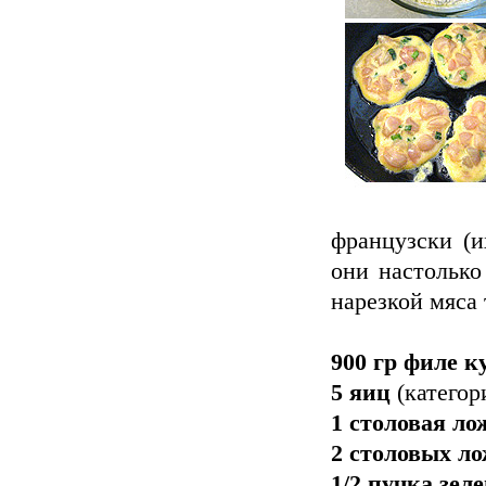
французски (и
они настолько
нарезкой мяса
900 гр филе к
5 яиц
(категори
1 столовая ло
2 столовых ло
1/2 пучка зел