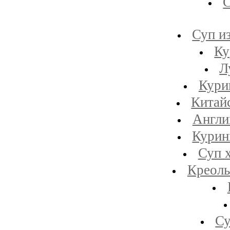
С
Суп и
Ку
Л
Кури
Китай
Англи
Курин
Суп х
Креоль
Су