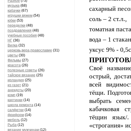
Разное
(73)
музыка
(68)
сахарный песок
кабачки
(67)
игрушки вяжем
(54)
соль – 2 ст.л.,
юбки
(53)
переделки
(48)
томатная паста 
поздравления
(48)
учебные пособия
(48)
вода – 1 стакан
НГ
(36)
Вилка
(32)
уксус 9% - 0,5
церковь,вера,православие
(31)
цветы
(30)
ПРИГОТОВ
Фильмы
(27)
красота
(26)
Своё названи
полезные советы
(26)
острый, доста
тайское вязание
(25)
ирландия
(25)
всей видимос
из газет
(21)
анекдоты
(20)
тёщи. Подгото
комп
(19)
выбрать семе
картинки
(14)
школа ремонта
(14)
кабачковая с
салфетки
(14)
фриформ
(14)
тёщин язык/.
мебель
(12)
«строгания» и
Рыба
(12)
вязание мужчинам
(12)