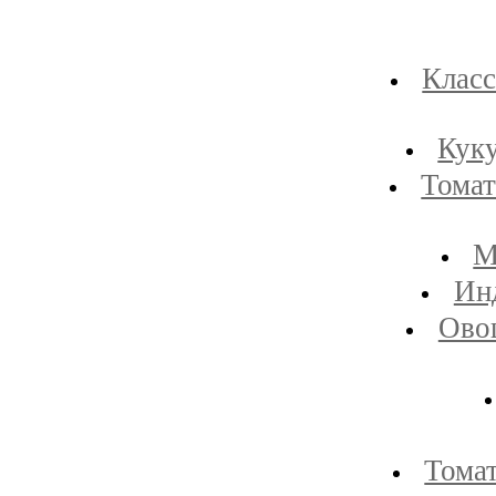
Класс
Куку
Томат
М
Ин
Ово
Томат