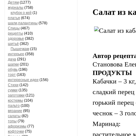
Детям
(1277)
журналы
(758)
Салат из к
клубок о кей
(1)
платья
(674)
шали,палантины
(578)
Спицы
(467)
рецепты
(410)
здоровье
(382)
шитьё
(362)
Пышечкам
(15)
интерьер
(358)
Автор рецепт
дача
(291)
Становова Еле
шапки
(201)
обувь
(196)
ПРОДУКТЫ
торт
(163)
интересные идеи
(156)
Кабачки – 3 кг,
Стихи
(142)
сумки
(135)
сладкий перец 
заготовки
(121)
костюмы
(104)
горький перец 
пальто
(100)
вязание
(95)
чеснок – 3 гол
салаты
(82)
топы
(79)
Маринад:
афоризмы
(77)
кофточки
(75)
растительное м