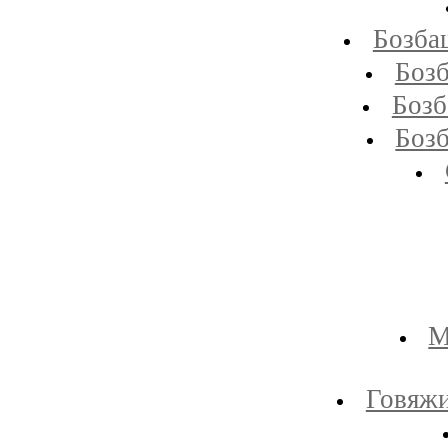
Бозба
Бозб
Бозб
Бозб
М
Говяжи