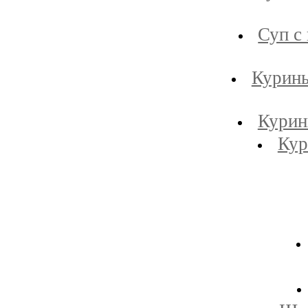
Суп с
Курины
Курин
Кур