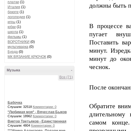
платки
(1)
должны быть 
Италия
(1)
брюгге
(1)
логопедия
(1)
игры
(1)
В процессе ва
юбки
(1)
школа
(1)
пугает внуш
фильмы
(1)
Поставить вар
ВОРОТНИКИ
(0)
мультиварка
(0)
минут. Изредк
Бурда
(0)
МК ВЯЗАНИЕ КРЮЧОК
(0)
минут до око
чеснок.
Музыка
-
Все (71)
После окончани
Бабочка
Обратите вним
Слушали: 32518
Комментарии: 0
*Любимая моя* - Вячеслав Быков
длительному 
Слушали: 18962
Комментарии: 0
самом конце
Виктор Третьяков - Единственная
Слушали: 4804
Комментарии: 0
прозрачными. 
***Ирина Аллегрова_Подари мне