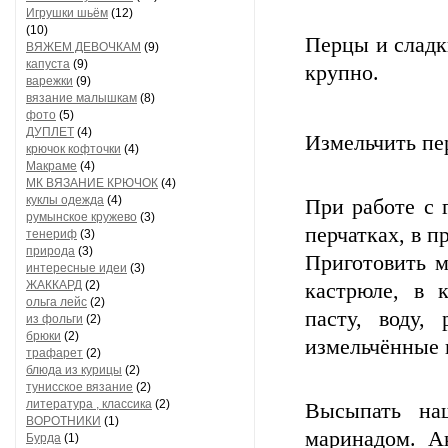
Игрушки шьём
(12)
(10)
Перцы и сладки
ВЯЖЕМ ДЕВОЧКАМ
(9)
капуста
(9)
крупно.
варежки
(9)
вязание малышкам
(8)
фото
(5)
ДУПЛЕТ
(4)
Измельчить пе
крючок кофточки
(4)
Макраме
(4)
МК ВЯЗАНИЕ КРЮЧОК
(4)
куклы одежда
(4)
При работе с 
румынское кружево
(3)
перчатках, в п
тенериф
(3)
природа
(3)
Приготовить м
интересные идеи
(3)
ЖАККАРД
(2)
кастрюле, в 
ольга лейс
(2)
пасту, воду,
из фольги
(2)
брюки
(2)
измельчённые 
трафарет
(2)
блюда из курицы
(2)
тунисское вязание
(2)
литература , классика
(2)
Высыпать на
ВОРОТНИКИ
(1)
маринадом. А
Бурда
(1)