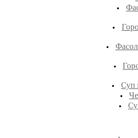
Фас
Горо
Фасол
Гор
Суп 
Че
Су