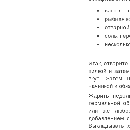
вафельны
рыбная к
отварной
соль, пе
нескольк
Итак, отварите
вилкой и затем
вкус. Затем 
начинкой и обж
Жарить недолг
термальной об
или же любо
добавлением сл
Выкладывать х