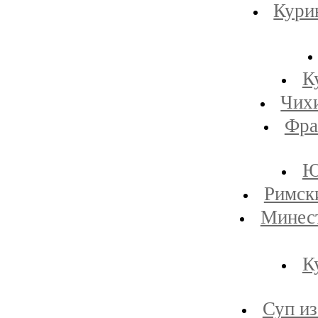
Кури
К
Чихи
Фра
Ю
Римск
Минест
К
Суп и