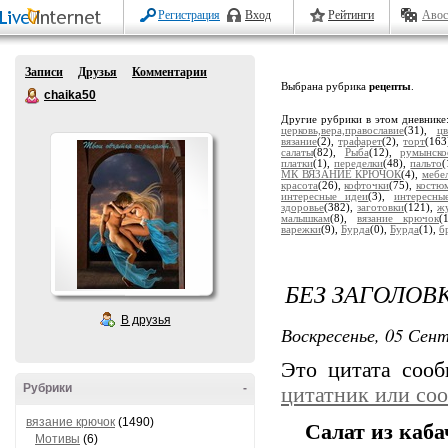
Регистрация
Вход
Рейтинги
Авос
Записи
Друзья
Комментарии
Выбрана рубрика
рецепты
.
chaika50
Другие рубрики в этом дневнике
церковь,вера,православие
(31),
цв
вязание
(2),
трафарет
(2),
торт
(163
салаты
(82),
Рыба
(12),
румынско
платки
(1),
переделки
(48),
пальто
(
МК ВЯЗАНИЕ КРЮЧОК
(4),
мебе
красота
(26),
кофточки
(75),
костю
интересные идеи
(3),
интересны
здоровье
(382),
заготовки
(121),
ж
малышкам
(8),
вязание крючок
(
варежки
(9),
Бурда
(0),
Бурда
(1),
б
БЕЗ ЗАГОЛОВ
В друзья
Воскресенье, 05 Сент
Это цитата соо
Рубрики
-
цитатник или со
вязание крючок
(1490)
Салат из каб
Мотивы
(6)