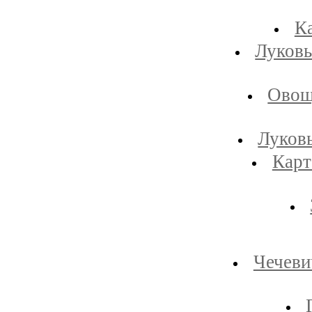
К
Луковы
Овощ
Луковы
Карт
Чечеви