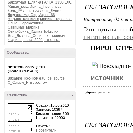
Бархатная_Шляпка
ГАЛКА_2350
ЕЛС
БЕЗ ЗАГОЛОВ
Живая_река
Ирина_Проничева
Кель_РА
Леленька
Леля_Луцко
Людаста
МарСер
Марго_66
Воскресенье, 05 Сент
Марина_Коптяева
Марина_Торопова
Ольга_Сорокотягина
Савицкая_Марина
Это цитата со
Сентябрина_Юдина
Тофилия
цитатник или со
Яна_Львовна_Федина
данилевич
к_арина
наста_2601
патюлька
ПИРОГ СТР
Сообщества
-
Читатель сообществ
(Всего в списке: 3)
источник
Вязание_крючком
eau_de_source
О_Самом_Интересном
Рубрики:
рецепты
Статистика
-
Создан: 15.06.2010
Записей: 10397
Комментариев: 306
Написано: 10903
БЕЗ ЗАГОЛОВ
Отчеты:
Посетители