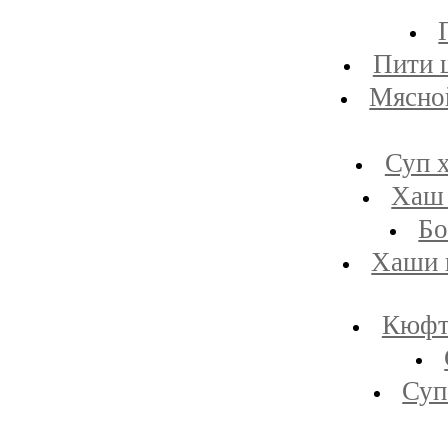
Пити 
Мясной
Суп х
Хаш 
Бо
Хаши г
Кюфт
Суп