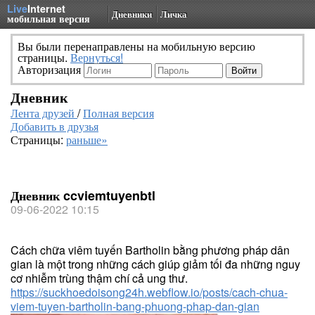
Live
Internet
Дневники
Личка
мобильная версия
Вы были перенаправлены на мобильную версию
страницы.
Вернуться!
Авторизация
Дневник
Лента друзей
/
Полная версия
Добавить в друзья
Страницы:
раньше»
Дневник ccviemtuyenbtl
09-06-2022 10:15
Cách chữa viêm tuyến Bartholin bằng phương pháp dân
gian là một trong những cách giúp giảm tối đa những nguy
cơ nhiễm trùng thậm chí cả ung thư.
https://suckhoedoisong24h.webflow.io/posts/cach-chua-
viem-tuyen-bartholin-bang-phuong-phap-dan-gian