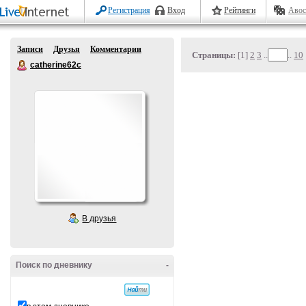
Регистрация
Вход
Рейтинги
Авос
Записи
Друзья
Комментарии
Страницы:
[1]
2
3
..
..
10
catherine62c
В друзья
Поиск по дневнику
-