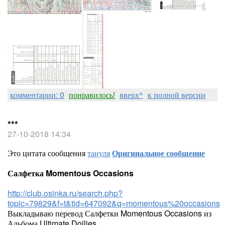
комментарии: 0
понравилось!
вверх^
к полной версии
***
27-10-2018 14:34
Это цитата сообщения
тануля
Оригинальное сообщение
Салфетка Momentous Occasions
http://club.osinka.ru/search.php?
topic=79829&f=t&tid=647092&q=momentous%20occasions
Выкладываю перевод Салфетки Momentous Occasions из
Альбома Ultimate Doilies.