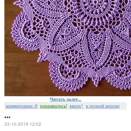
Читать далее...
комментарии: 0
понравилось!
вверх^
к полной версии
***
23-10-2018 12:02