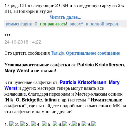
17 ряд. СП в следующие 2 СБН и в следующую арку из 3-х
ВП, НПопкорн в эту же
Читать далее...
комментарии: 0
понравилось!
вверх^
к полной версии
***
24-10-2018 14:22
Это цитата сообщения
Tanzja
Оригинальное сообщение
Умопомрачительные салфетки от Patricia Kristoffersen,
Mary Werst и не только!
Эти чудесные салфетки от
Patricia Kristoffersen
,
Mary
Werst
и других мастеров теперь могут вязать все
желающие, благодаря переводам и Мастер-классам осинок
(
Nik_O
,
Bridgette,
tatina
и др.)
из темы
"Изумительные
салфетки"
, где вы найдете подробные разъяснения и МК на
эти салфетки и на многие другие:
1.
2.
3.
4.
5.
6.
7.
8.
9.