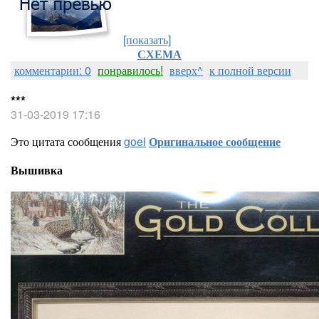
[показать]
СХЕМА
комментарии: 0
понравилось!
вверх^
к полной версии
***
31-03-2019 17:16
Это цитата сообщения
goel
Оригинальное сообщение
Вышивка