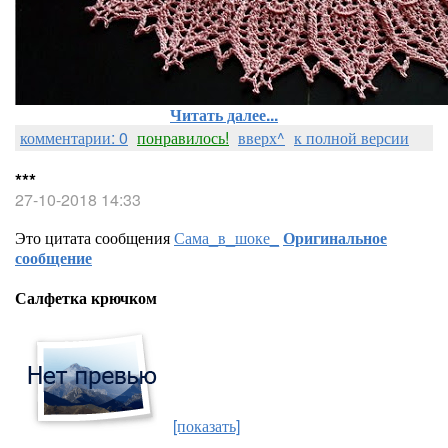
Читать далее...
комментарии: 0
понравилось!
вверх^
к полной версии
***
27-10-2018 14:33
Это цитата сообщения
Сама_в_шоке_
Оригинальное
сообщение
Салфетка крючком
[показать]