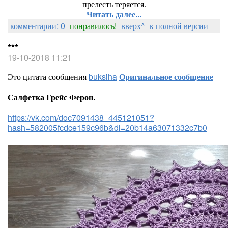
прелесть теряется.
Читать далее...
комментарии: 0
понравилось!
вверх^
к полной версии
***
19-10-2018 11:21
Это цитата сообщения
buksiha
Оригинальное сообщение
Салфетка Грейс Ферон.
https://vk.com/doc7091438_445121051?
hash=582005fcdce159c96b&dl=20b14a63071332c7b0