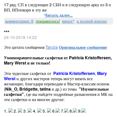
17 ряд. СП в следующие 2 СБН и в следующую арку из 3-х
ВП, НПопкорн в эту же
Читать далее...
комментарии: 0
понравилось!
вверх^
к полной версии
***
24-10-2018 14:22
Это цитата сообщения
Tanzja
Оригинальное сообщение
Умопомрачительные салфетки от Patricia Kristoffersen,
Mary Werst и не только!
Эти чудесные салфетки от
Patricia Kristoffersen
,
Mary
Werst
и других мастеров теперь могут вязать все
желающие, благодаря переводам и Мастер-классам осинок
(
Nik_O
,
Bridgette,
tatina
и др.)
из темы
"Изумительные
салфетки"
, где вы найдете подробные разъяснения и МК на
эти салфетки и на многие другие:
1.
2.
3.
4.
5.
6.
7.
8.
9.