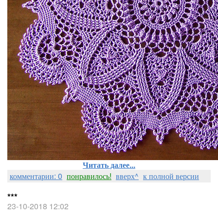
Читать далее...
комментарии: 0
понравилось!
вверх^
к полной версии
***
23-10-2018 12:02