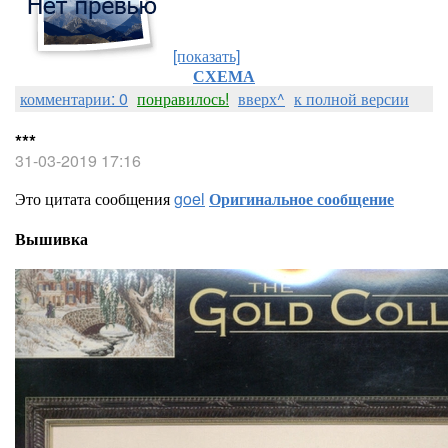
[показать]
СХЕМА
комментарии: 0
понравилось!
вверх^
к полной версии
***
31-03-2019 17:16
Это цитата сообщения
goel
Оригинальное сообщение
Вышивка