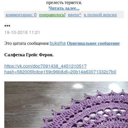
прелесть теряется.
Читать далее...
комментарии: 0
понравилось!
вверх^
к полной версии
***
19-10-2018 11:21
Это цитата сообщения
buksiha
Оригинальное сообщение
Салфетка Грейс Ферон.
https://vk.com/doc7091438_445121051?
hash=582005fcdce159c96b&dl=20b14a63071332c7b0