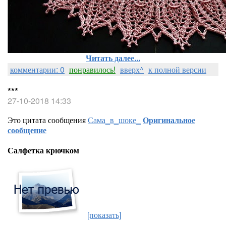
Читать далее...
комментарии: 0
понравилось!
вверх^
к полной версии
***
27-10-2018 14:33
Это цитата сообщения
Сама_в_шоке_
Оригинальное
сообщение
Салфетка крючком
[показать]