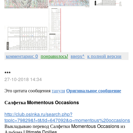
комментарии: 0
понравилось!
вверх^
к полной версии
***
27-10-2018 14:34
Это цитата сообщения
тануля
Оригинальное сообщение
Салфетка Momentous Occasions
http://club.osinka.ru/search.php?
topic=79829&f=t&tid=647092&q=momentous%20occasions
Выкладываю перевод Салфетки Momentous Occasions из
Альбома Ultimate Doilies.