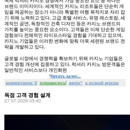
국제 럭셔리 카지노 경쟁에서 가장 중요한 요소 중 하나는
브랜드 이미지이다. 세계적인 카지노 리조트들은 단순히 게
임을 제공하는 장소가 아니라 특별한 여행 목적지로 자리 잡
기 위해 노력하고 있다. 고급 호텔 서비스, 유명 레스토랑, 세
계적인 공연, 독창적인 건축 디자인 등은 카지노 브랜드의
가치를 높이는 중요한 요소이다. 고객들은 이제 단순한 게임
경험보다 전체적인 라이프스타일 경험을 기대하고 있으며,
카지노 기업들은 이러한 변화에 맞춰 더욱 세련된 브랜드 전
략을 개발하고 있다.
글로벌 시장에서 경쟁력을 확보하기 위해 카지노 기업들은
고객 경험 개선에 집중하고 있다. 럭셔리 카지노 방문객들은
일반적인 서비스보다 개인화된
Читать далее...
комментарии: 0
понравилось!
вверх^
к полной версии
독점 고객 경험 설계
27-07-2026 05:40