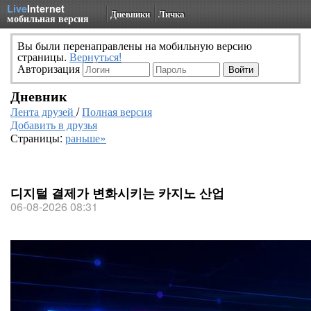
Live
Internet
Дневники
Личка
мобильная версия
Вы были перенаправлены на мобильную версию
страницы.
Вернуться!
Авторизация
Дневник
Лента друзей
/
Полная версия
Добавить в друзья
Страницы:
раньше»
디지털 결제가 변화시키는 카지노 산업
06-08-2026 08:31