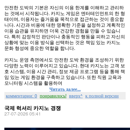
안전한 도박의 기본은 자신의 이용 한계를 이해하고 관리하
는 것에서 시작됩니다. 카지노 게임은 엔터테인먼트의 한 형
태이며, 이용자는 즐거움을 목적으로 접근하는 것이 중요합
니다. 시간과 비용에 대한 명확한 기준을 설정하고 계획적인
이용 습관을 유지하면 더욱 건강한 경험을 만들 수 있습니
다. 특히 감정적인 판단이나 충동적인 행동을 피하고 자신의
상황에 맞는 이용 방식을 선택하는 것은 책임 있는 카지노
문화 형성에 중요한 역할을 합니다.
카지노 운영 측면에서도 안전한 도박 환경을 조성하기 위한
다양한 노력이 이루어지고 있습니다. 현대 카지노는 고객 보
호 시스템, 이용 시간 관리, 정보 제공 프로그램 등을 통해 책
임 있는 게임 환경을 구축하고 있습니다. 또한 직원 교육과
모니터링 시스템을 활용하여
Читать далее...
комментарии: 0
понравилось!
вверх^
к полной версии
국제 럭셔리 카지노 경쟁
27-07-2026 05:41