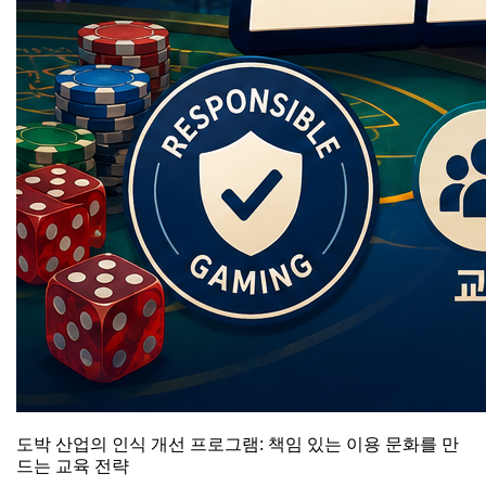
도박 산업의 인식 개선 프로그램: 책임 있는 이용 문화를 만
드는 교육 전략