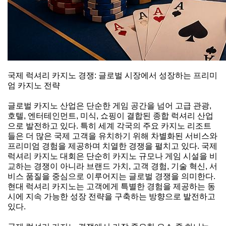
국제 럭셔리 카지노 경쟁: 글로벌 시장에서 성장하는 프리미
엄 카지노 전략
글로벌 카지노 산업은 단순한 게임 공간을 넘어 고급 관광,
호텔, 엔터테인먼트, 미식, 쇼핑이 결합된 종합 럭셔리 산업
으로 발전하고 있다. 특히 세계 각국의 주요 카지노 리조트
들은 더 많은 국제 고객을 유치하기 위해 차별화된 서비스와
프리미엄 경험을 제공하며 치열한 경쟁을 펼치고 있다. 국제
럭셔리 카지노 대회은 단순히 카지노 규모나 게임 시설을 비
교하는 경쟁이 아니라 브랜드 가치, 고객 경험, 기술 혁신, 서
비스 품질을 중심으로 이루어지는 글로벌 경쟁을 의미한다.
현대 럭셔리 카지노는 고객에게 특별한 경험을 제공하는 동
시에 지속 가능한 성장 전략을 구축하는 방향으로 발전하고
있다.