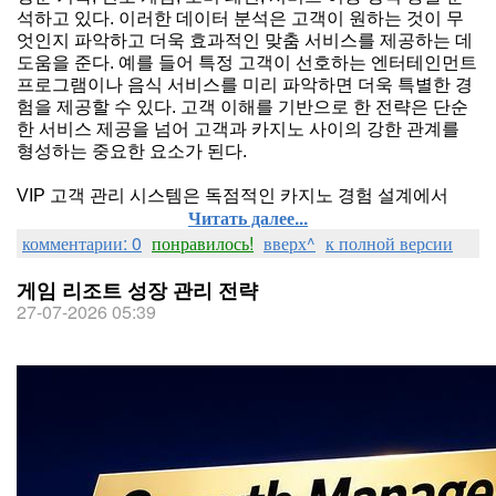
석하고 있다. 이러한 데이터 분석은 고객이 원하는 것이 무
엇인지 파악하고 더욱 효과적인 맞춤 서비스를 제공하는 데
도움을 준다. 예를 들어 특정 고객이 선호하는 엔터테인먼트
프로그램이나 음식 서비스를 미리 파악하면 더욱 특별한 경
험을 제공할 수 있다. 고객 이해를 기반으로 한 전략은 단순
한 서비스 제공을 넘어 고객과 카지노 사이의 강한 관계를
형성하는 중요한 요소가 된다.
VIP 고객 관리 시스템은 독점적인 카지노 경험 설계에서
Читать далее...
комментарии: 0
понравилось!
вверх^
к полной версии
게임 리조트 성장 관리 전략
27-07-2026 05:39