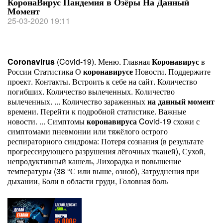
КоронаВирус Пандемия в Озёры На Данный
Момент
25-03-2020 19:11
Coronavirus
(Covid-19). Меню. Главная
Коронавирус
в
России Статистика О
коронавирусе
Новости. Поддержите
проект. Контакты. Встроить к себе на сайт. Количество
погибших. Количество вылеченных. Количество
вылеченных. ... Количество зараженных
на
данный
момент
времени. Перейти к подробной статистике. Важные
новости. ... Симптомы
коронавируса
Covid-19 схожи с
симптомами пневмонии или тяжёлого острого
респираторного синдрома: Потеря сознания (в результате
прогрессирующего разрушения лёгочных тканей), Сухой,
непродуктивный кашель, Лихорадка и повышение
температуры (38 °С или выше, озноб), Затруднения при
дыхании, Боли в области груди, Головная боль