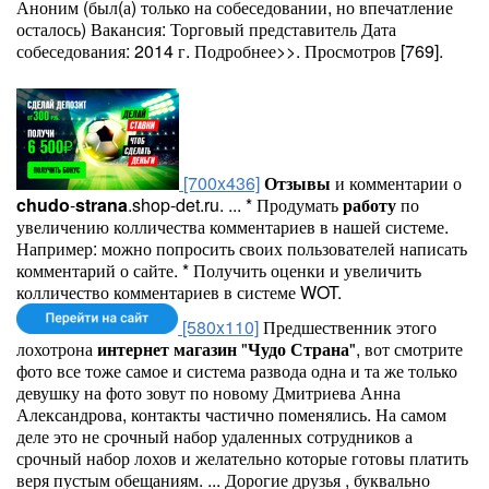
Аноним (был(а) только на собеседовании, но впечатление
осталось) Вакансия: Торговый представитель Дата
собеседования: 2014 г. Подробнее>>. Просмотров [769].
[700x436]
Отзывы
и комментарии о
chudo
-
strana
.shop-det.ru. ... * Продумать
работу
по
увеличению колличества комментариев в нашей системе.
Например: можно попросить своих пользователей написать
комментарий о сайте. * Получить оценки и увеличить
колличество комментариев в системе WOT.
[580x110]
Предшественник этого
лохотрона
интернет
магазин
"
Чудо
Страна
", вот смотрите
фото все тоже самое и система развода одна и та же только
девушку на фото зовут по новому Дмитриева Анна
Александрова, контакты частично поменялись. На самом
деле это не срочный набор удаленных сотрудников а
срочный набор лохов и желательно которые готовы платить
веря пустым обещаниям. ... Дорогие друзья , буквально