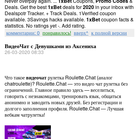
Never overpay again. ...
1
xBet
Coupons,
Promo
Codes
&
Deals. Get the best
1
xBet
deals for
2020
in your inbox with
Dealspotr Tracker. + Track Deals. 1Verified coupon
available. 3Savings hacks available.
1
xBet
coupon facts &
statistics. No ratings yet -. Add rating.
комментарии: 0
понравилось!
вверх^
к полной версии
ВидеоЧат с Девушками из Аксениха
26-03-2020 08:33
Что такое
видеочат
рулетка Roulette.Chat (аналог
chatroulette)? Roulette.Chat — это видео чат рулетка без
ограничений. Главное правило здесь — веселиться,
говорить с незнакомцами, тренировать язык, общаться
анонимно и заводить новых друзей. Без регистрации и
долгого заполнения профиля. Roulette.Chat — Лучшая
вебкам чатрулетка!