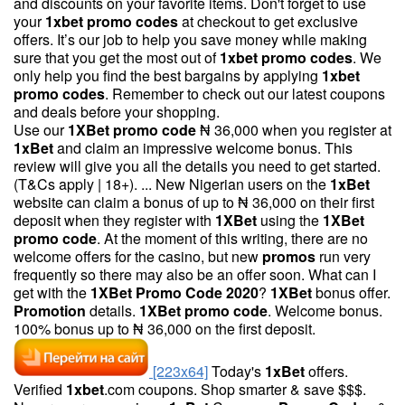
and discounts on your favorite items. Don't forget to use
your
1
xbet
promo
codes
at checkout to get exclusive
offers. It’s our job to help you save money while making
sure that you get the most out of
1
xbet
promo
codes
. We
only help you find the best bargains by applying
1
xbet
promo
codes
. Remember to check out our latest coupons
and deals before your shopping.
Use our
1
XBet
promo
code
₦ 36,000 when you register at
1
xBet
and claim an impressive welcome bonus. This
review will give you all the details you need to get started.
(T&Cs apply | 18+). ... New Nigerian users on the
1
xBet
website can claim a bonus of up to ₦ 36,000 on their first
deposit when they register with
1
XBet
using the
1
XBet
promo
code
. At the moment of this writing, there are no
welcome offers for the casino, but new
promos
run very
frequently so there may also be an offer soon. What can I
get with the
1
XBet
Promo
Code
2020
?
1
XBet
bonus offer.
Promotion
details.
1
XBet
promo
code
. Welcome bonus.
100% bonus up to ₦ 36,000 on the first deposit.
[223x64]
Today's
1
xBet
offers.
Verified
1
xbet
.com coupons. Shop smarter & save $$$.