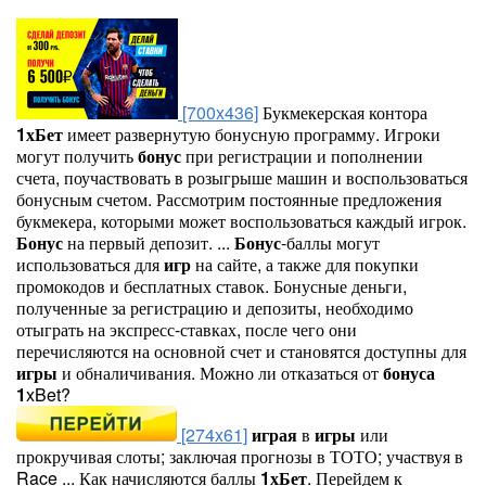
[700x436]
Букмекерская контора
1
хБет
имеет развернутую бонусную программу. Игроки
могут получить
бонус
при регистрации и пополнении
счета, поучаствовать в розыгрыше машин и воспользоваться
бонусным счетом. Рассмотрим постоянные предложения
букмекера, которыми может воспользоваться каждый игрок.
Бонус
на первый депозит. ...
Бонус
-баллы могут
использоваться для
игр
на сайте, а также для покупки
промокодов и бесплатных ставок. Бонусные деньги,
полученные за регистрацию и депозиты, необходимо
отыграть на экспресс-ставках, после чего они
перечисляются на основной счет и становятся доступны для
игры
и обналичивания. Можно ли отказаться от
бонуса
1
xBet?
[274x61]
играя
в
игры
или
прокручивая слоты; заключая прогнозы в ТОТО; участвуя в
Race ... Как начисляются баллы
1
хБет
. Перейдем к