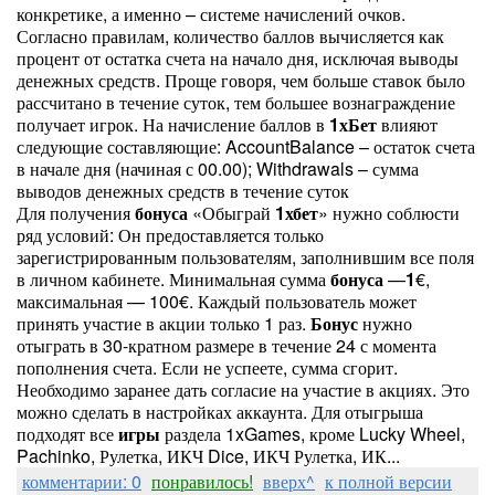
конкретике, а именно – системе начислений очков.
Согласно правилам, количество баллов вычисляется как
процент от остатка счета на начало дня, исключая выводы
денежных средств. Проще говоря, чем больше ставок было
рассчитано в течение суток, тем большее вознаграждение
получает игрок. На начисление баллов в
1
хБет
влияют
следующие составляющие: AccountBalance – остаток счета
в начале дня (начиная с 00.00); Withdrawals – сумма
выводов денежных средств в течение суток
Для получения
бонуса
«Обыграй
1
хбет
» нужно соблюсти
ряд условий: Он предоставляется только
зарегистрированным пользователям, заполнившим все поля
в личном кабинете. Минимальная сумма
бонуса
—
1
€,
максимальная — 100€. Каждый пользователь может
принять участие в акции только 1 раз.
Бонус
нужно
отыграть в 30-кратном размере в течение 24 с момента
пополнения счета. Если не успеете, сумма сгорит.
Необходимо заранее дать согласие на участие в акциях. Это
можно сделать в настройках аккаунта. Для отыгрыша
подходят все
игры
раздела 1xGames, кроме Lucky Wheel,
Pachinko, Рулетка, ИКЧ Dice, ИКЧ Рулетка, ИК...
комментарии: 0
понравилось!
вверх^
к полной версии