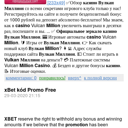
[233x49]
✅Обзор
казино
Вулкан
Миллион
со всеми секретами игрового клуба только у нас!
Регистрируйтесь на сайте и получите бездепозитный бонус
от 1000 рублей на депозит абсолютно бесплатно! Мы знаем,
как в
casino
Vulcan
Million
увеличить выигрыш в десятки
раз, поспешите и вы. ... ✅
Официальное
зеркало
казино
Вулкан
Миллион
. 🎰 Игровые автоматы
casino
Vulcan
Million
. 🔰 Игры от
Вулкан
Миллион
. 👉 Как скачать
новый клуб
Вулкан
Million
? 👩‍💻 Адрес службы
поддержки сайта
Вулкан
Миллион
. 💵 Стоит ли играть в
Vulkan
Миллион
на деньги? 💳 Платежные системы
Vulcan
Million
Casino
. 💰 Бездеп и другие бонусы
казино
.
📝 Итоговые оценки.
комментарии: 0
понравилось!
вверх^
к полной версии
xBet kód Promo Free
29-03-2020 21:15
XBET
reserve the right to withhold any bonus and winning
amounts if we believe that the
promotion
has been