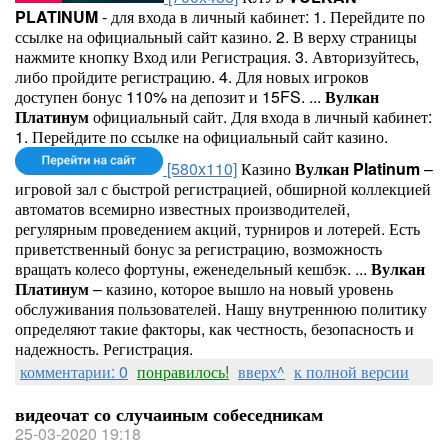
PLATINUM
- для входа в личный кабинет: 1. Перейдите по
ссылке на официальный сайт казино. 2. В верху страницы
нажмите кнопку Вход или Регистрация. 3. Авторизуйтесь,
либо пройдите регистрацию. 4. Для новых игроков
доступен бонус 110% на депозит и 15FS. ...
Вулкан
Платинум
официальный сайт. Для входа в личный кабинет:
1. Перейдите по ссылке на официальный сайт казино.
[580x110]
Казино
Вулкан
Platinum
–
игровой зал с быстрой регистрацией, обширной коллекцией
автоматов всемирно известных производителей,
регулярным проведением акций, турниров и лотерей. Есть
приветственный бонус за регистрацию, возможность
вращать колесо фортуны, еженедельный кешбэк. ...
Вулкан
Платинум
– казино, которое вышло на новый уровень
обслуживания пользователей. Нашу внутреннюю политику
определяют такие факторы, как честность, безопасность и
надежность. Регистрация.
комментарии: 0
понравилось!
вверх^
к полной версии
видеочат со случаиным собеседникам
25-03-2020 19:18