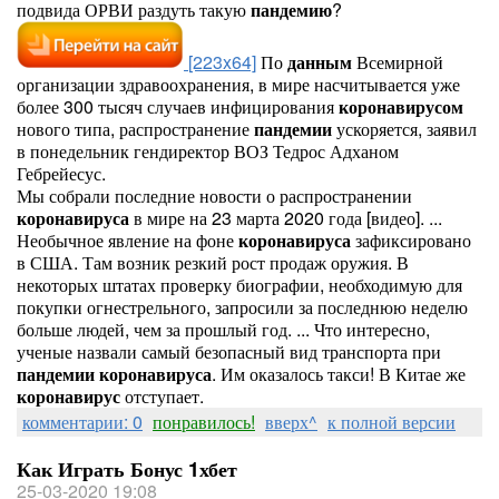
подвида ОРВИ раздуть такую
пандемию
?
[223x64]
По
данным
Всемирной
организации здравоохранения, в мире насчитывается уже
более 300 тысяч случаев инфицирования
коронавирусом
нового типа, распространение
пандемии
ускоряется, заявил
в понедельник гендиректор ВОЗ Тедрос Адханом
Гебрейесус.
Мы собрали последние новости о распространении
коронавируса
в мире на 23 марта 2020 года [видео]. ...
Необычное явление на фоне
коронавируса
зафиксировано
в США. Там возник резкий рост продаж оружия. В
некоторых штатах проверку биографии, необходимую для
покупки огнестрельного, запросили за последнюю неделю
больше людей, чем за прошлый год. ... Что интересно,
ученые назвали самый безопасный вид транспорта при
пандемии
коронавируса
. Им оказалось такси! В Китае же
коронавирус
отступает.
комментарии: 0
понравилось!
вверх^
к полной версии
Как Играть Бонус 1хбет
25-03-2020 19:08