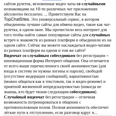
сайтов рулеток, мгновенные видео чаты
со
случайными
незнакомцами на 10-ти различных чат приложениях
абсолютно бесплатно. ... Приветствуем Вас на
TopChatSites. Это универсальный сервис, в котором
объединены лучшие сайты для обмена видео, такие как чат-
рулетка, в одном окне. Мы прочистили весь интернет для
того чтобы найти самые популярные сайты для
случайных
встреч и знакомств из разных платформ и объединили их на
одном сайте. Сейчас вы можете наслаждаться видео-чатами
из разных платформ на одном и том же сайте!
Видеочат
со
случайным
собеседником
без регистрации –
инновационная форма Интернет-общения. Она отличается
от всего выше перечисленного своей анонимностью (для
входа в систему не нужны логины и пароли), свободой
(отсутствие модерации сообщений), вариативностью
(можно общаться как в текстовом, так и видео-режиме) и
приятной жизненной непредсказуемостью (никогда не
знаешь, кто будет твоим следующим
собеседником
).
Случайный
видеочат
без регистрации – отличная
возможность потренироваться в общении с
противоположным полом. Полная анонимность обеспечит
лёгкие пути к отступлению, если разговор вдруг н...