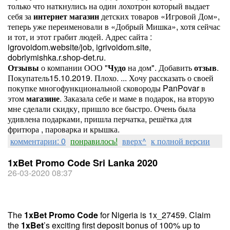
только что наткнулись на один лохотрон который выдает
себя за
интернет
магазин
детских товаров «Игровой Дом»,
теперь уже переименовали в «Добрый Мишка», хотя сейчас
и тот, и этот грабит людей. Адрес сайта :
igrovoidom.website/job, igrivoidom.site,
dobriymishka.r.shop-det.ru.
Отзывы
о компании ООО "
Чудо
на дом". Добавить
отзыв
.
Покупатель15.10.2019. Плохо. ... Хочу рассказать о своей
покупке многофункциональной сковороды PanPovar в
этом
магазине
. Заказала себе и маме в подарок, на вторую
мне сделали скидку, пришло все быстро. Очень была
удивлена подарками, пришла перчатка, решётка для
фритюра , пароварка и крышка.
комментарии: 0
понравилось!
вверх^
к полной версии
1xBet Promo Code Sri Lanka 2020
26-03-2020 08:37
The
1
xBet
Promo
Code
for Nigeria is 1x_27459. Claim
the
1
xBet
’s exciting first deposit bonus of 100% up to