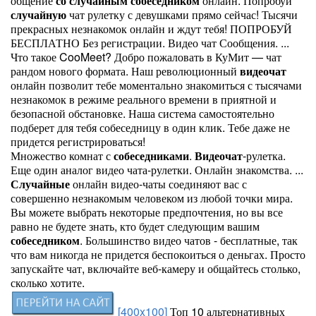
общение
со
случайным
собеседником
онлайн. Попробуй
случайную
чат рулетку с девушками прямо сейчас! Тысячи
прекрасных незнакомок онлайн и ждут тебя! ПОПРОБУЙ
БЕСПЛАТНО Без регистрации. Видео чат Сообщения. ...
Что такое CooMeet? Добро пожаловать в КуМит — чат
рандом нового формата. Наш революционный
видеочат
онлайн позволит тебе моментально знакомиться с тысячами
незнакомок в режиме реального времени в приятной и
безопасной обстановке. Наша система самостоятельно
подберет для тебя собеседницу в один клик. Тебе даже не
придется регистрироваться!
Множество комнат с
собеседниками
.
Видеочат
-рулетка.
Еще один аналог видео чата-рулетки. Онлайн знакомства. ...
Случайные
онлайн видео-чаты соединяют вас с
совершенно незнакомым человеком из любой точки мира.
Вы можете выбрать некоторые предпочтения, но вы все
равно не будете знать, кто будет следующим вашим
собеседником
. Большинство видео чатов - бесплатные, так
что вам никогда не придется беспокоиться о деньгах. Просто
запускайте чат, включайте веб-камеру и общайтесь столько,
сколько хотите.
[400x100]
Топ 10 альтернативных