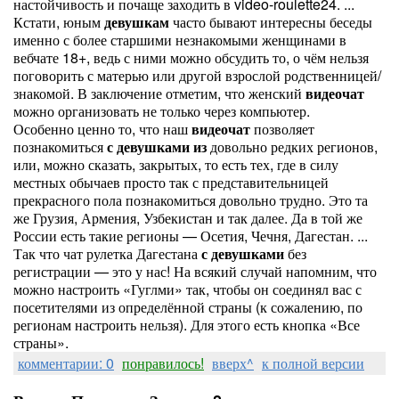
настойчивость и почаще заходить в video-roulette24. ...
Кстати, юным
девушкам
часто бывают интересны беседы
именно с более старшими незнакомыми женщинами в
вебчате 18+, ведь с ними можно обсудить то, о чём нельзя
поговорить с матерью или другой взрослой родственницей/
знакомой. В заключение отметим, что женский
видеочат
можно организовать не только через компьютер.
Особенно ценно то, что наш
видеочат
позволяет
познакомиться
с
девушками
из
довольно редких регионов,
или, можно сказать, закрытых, то есть тех, где в силу
местных обычаев просто так с представительницей
прекрасного пола познакомиться довольно трудно. Это та
же Грузия, Армения, Узбекистан и так далее. Да в той же
России есть такие регионы — Осетия, Чечня, Дагестан. ...
Так что чат рулетка Дагестана
с
девушками
без
регистрации — это у нас! На всякий случай напомним, что
можно настроить «Гуглми» так, чтобы он соединял вас с
посетителями из определённой страны (к сожалению, по
регионам настроить нельзя). Для этого есть кнопка «Все
страны».
комментарии: 0
понравилось!
вверх^
к полной версии