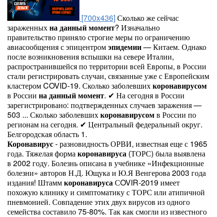
[700x436]
Сколько же сейчас
зараженных
на
данный
момент
? Изначально
правительство приняло строгие меры по ограничению
авиасообщения с эпицентром
эпидемии
— Китаем. Однако
после возникновения вспышки на севере Италии,
распространившейся по территории всей Европы, в России
стали регистрировать случаи, связанные уже с Европейским
кластером COVID-19. Сколько заболевших
коронавирусом
в России
на
данный
момент
. ✔ На сегодня в России
зарегистрировано: подтвержденных случаев заражения —
503 ... Сколько заболевших
коронавирусом
в России по
регионам на сегодня. ✔ Центральный федеральный округ.
Белгородская область 1.
Коронавирус
- разновидность ОРВИ, известная еще с 1965
года. Тяжелая форма
коронавируса
(ТОРС) была выявлена
в 2002 году. Болезнь описана в учебнике «Инфекционные
болезни» авторов Н.Д. Ющука и Ю.Я Венгерова 2003 года
издания! Штамм
коронавируса
СOVIR-2019 имеет
похожую клинику и симптоматику с ТОРС или атипичной
пневмонией. Совпадение этих двух вирусов из одного
семейства составило 75-80%. Так как смогли из известного