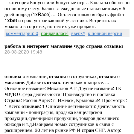
– категория Бонусы или Бонусные игры. Баллы за оборот по
основному счету. Баллы за ежедневные ставки минимум 5
дней подряд (1xRace). ... Остается только выбрать фрибет
1
xbet
и срок, устраивающий участника. Встретить их
можно и в соцсетях, но там их уже продают.
комментарии: 0
понравилось!
вверх^
к полной версии
работа в интернет магазине чудо страна отзывы
28-03-2020 19:48
отзывы
о компании,
отзывы
о сотрудниках,
отзывы
о
магазине
. Добавить
отзыв
. точно как в запросе. ...
Основное название: Михайлов А Г Другие названия: ТК
ЧУДО
Сфера деятельности: Производство и поставка
Страна
: Россия Адрес: г. Ижевск, Крылова 24 Просмотры:
1 Всего
отзывов
: 1 Описание деятельности: Деятельность
компании - полиграфия, продажа канцелярской
продукции,сувенирной продукции, товаров домашнего
обихода и т.д.Набираем новых сотрудников в связи с
расширением. 20 лет на рынке РФ И
стран
СНГ. Автор: