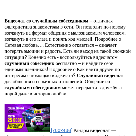
Видеочат
со
случайным
собеседником
– отличная
альтернатива знакомствам в сети. Он позволит по-новому
взглянуть на формат общения с малознакомым человеком,
взглянуть в его глаза и понять ход мыслей. Подробнее о
Сетевая любовь. ... Естественно отказаться – означает
потерять эмоции и радость. Есть ли выход из такой сложной
ситуации? Конечно есть - воспользуйтесь видеочатом
случайный
собеседник
бесплатно – и найдите себе
единомышленников! Подробнее о Как найти друзей по
интересам с помощью видеочата?
Случайный
видеочат
для общения и серьезных отношений. Общение
со
случайным
собеседником
может перерасти в дружбу, а
порой даже в историю любви.
[700x436]
Рандом
видеочат
—