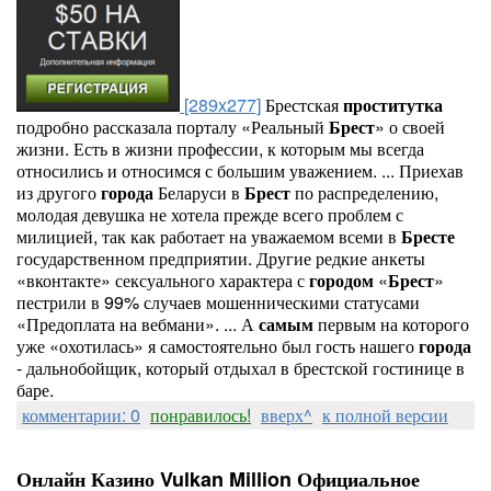
[289x277]
Брестская
проститутка
подробно рассказала порталу «Реальный
Брест
» о своей
жизни. Есть в жизни профессии, к которым мы всегда
относились и относимся с большим уважением. ... Приехав
из другого
города
Беларуси в
Брест
по распределению,
молодая девушка не хотела прежде всего проблем с
милицией, так как работает на уважаемом всеми в
Бресте
государственном предприятии. Другие редкие анкеты
«вконтакте» сексуального характера с
городом
«
Брест
»
пестрили в 99% случаев мошенническими статусами
«Предоплата на вебмани». ... А
самым
первым на которого
уже «охотилась» я самостоятельно был гость нашего
города
- дальнобойщик, который отдыхал в брестской гостинице в
баре.
комментарии: 0
понравилось!
вверх^
к полной версии
Онлайн Казино Vulkan Million Официальное