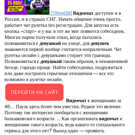
[700x436]
Видеочат
доступен и в
России, и в странах СНГ. Начать общение очень просто,
работает чат рулетка без регистрации. Для запуска есть
кнопка «старт» и у вас в тот же миг появится собеседник.
Многие парни получали отказ, когда пытались
познакомиться
с
девушкой
на улице, для
девушек
знакомится первой вообще считается неприличным. Чат
рулетка онлайн с девушеками стирает эти границы.
Познакомиться
с
девушкой
таким образом, в ненавязчивой
беседе, гораздо проще. Найти собеседника, подружиться
или даже построить серьезные отношения — все это
возможно в рулетке онлайн.
Видеочат
с
женщинами за
40… Пауза здесь более чем уместна. Редкое это явление.
Поэтому так интересно пообщаться с женщинами
бальзаковского возраста. ... Как организовать
видеочат
с
женщинами такого возраста, ведь какого-то специального
сервиса для этого нет? Выход один — проявить