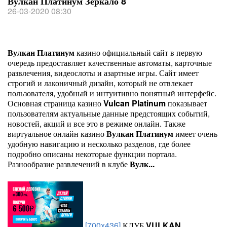
Вулкан Платинум Зеркало 8
26-03-2020 08:30
Вулкан
Платинум
казино официальный сайт в первую
очередь предоставляет качественные автоматы, карточные
развлечения, видеослоты и азартные игры. Сайт имеет
строгий и лаконичный дизайн, который не отвлекает
пользователя, удобный и интуитивно понятный интерфейс.
Основная страница казино
Vulcan
Platinum
показывает
пользователям актуальные данные предстоящих событий,
новостей, акций и все это в режиме онлайн. Также
виртуальное онлайн казино
Вулкан
Платинум
имеет очень
удобную навигацию и несколько разделов, где более
подробно описаны некоторые функции портала.
Разнообразие развлечений в клубе
Вулк...
[700x436]
КЛУБ
VULKAN