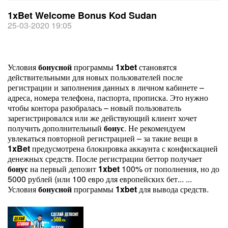
1xBet Welcome Bonus Kod Sudan
25-03-2020 19:05
Условия
бонусной
программы
1
xbet
становятся
действительными для новых пользователей после
регистрации и заполнения данных в личном кабинете –
адреса, номера телефона, паспорта, прописка. Это нужно
чтобы контора разобралась – новый пользователь
зарегистрировался или же действующий клиент хочет
получить дополнительный
бонус
. Не рекомендуем
увлекаться повторной регистрацией – за такие вещи в
1
xBet
предусмотрена блокировка аккаунта с конфискацией
денежных средств. После регистрации беттор получает
бонус
на первый депозит
1
xbet
100% от пополнения, но до
5000 рублей (или 100 евро для европейских бет... ...
Условия
бонусной
программы
1
xbet
для вывода средств.