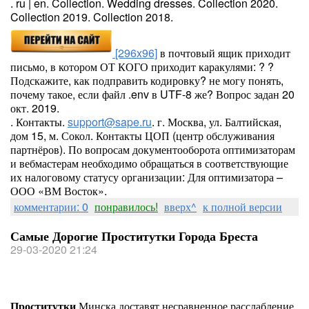
. ru | en. Collection. Wedding dresses. Collection 2020.
Collection 2019. Collection 2018.
[296x96]
в почтовый ящик приходит
письмо, в котором ОТ КОГО приходит каракулями: ?
?
Подскажите, как подправить кодировку? не могу понять,
почему такое, если файл .env в UTF-8 же? Вопрос задан 20
окт. 2019.
. Контакты.
support@sape.ru
. г. Москва, ул. Балтийская,
дом 15, м. Сокол. Контакты ЦОП (центр обслуживания
партнёров). По вопросам документооборота оптимизаторам
и вебмастерам необходимо обращаться в соответствующие
их налоговому статусу организации: Для оптимизатора –
ООО «ВМ Восток».
комментарии: 0
понравилось!
вверх^
к полной версии
Самые Дорогие Проститутки Города Бреста
29-03-2020 21:24
Проститутки
Минска доставят несравненное расслабление