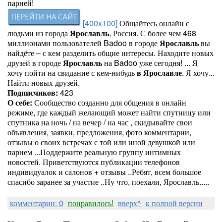
парней!
[400x100]
Общайтесь онлайн с
людьми из города
Ярославль
, Россия. С более чем 468
миллионами пользователей Badoo в городе
Ярославль
вы
найдёте – с кем разделить общие интересы. Находите новых
друзей в городе
Ярославль
на Badoo уже сегодня! ... Я
хочу пойти на свидание с кем-нибудь
в
Ярославле
. Я хочу...
Найти новых друзей.
Подписчиков:
423
О себе:
Сообщество созданно для общения в онлайн
режиме, где каждый желающий может найти спутницу или
спутника на ночь / на вечер / на час , скидывайте свои
объявления, заявки, предложения, фото комментарии,
отзывы о своих встречах с той или иной девушкой или
парнем ...Поддержите реальную группу интимных
новостей. Приветствуются публикации телефонов
индивидуалок и салонов + отзывы ..Ребят, всем большое
спасибо заранее за участие ..Ну что, поехали, Ярославль.....
комментарии: 0
понравилось!
вверх^
к полной версии