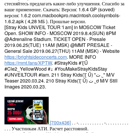
стесняйтесь предлагать какие-либо улучшения.
Спасибо за
ваше применение. Скачать: Версия: 1.6.4 GP (sαved)
версия: 1.6.2 com.macbookpro.macintosh.coolsymbols-
1.6.2.apk ( 4,28 МБ ). Прошлые версии.
[Stray Kids UNVEIL TOUR 'I am
] in MOSCOW Ticket
Open.
SHOW INFO - MOSCOW 2019.8.4(SUN) 8PM
@Adrenaline Stadium.
TICKET OPEN - Presale
2019.06.25(TUE) 11AM (MSK) @MMT PRESALE -
General Sale 2019.06.27(THU) 11AM (MSK) - Website
https://brightsideconcerts.com
.
MORE INFO
https://mmt.fans/XPTW
. #StrayKids #
Ʈ
Ű
#Cle2_YellowWood #
ۿ #YouMakeStrayKidsStay
#UNVEILTOUR #Iam. 211 Stray Kids(
Ʈ
Ű
) "
ٺ
˾
" M/V
Teaser 2020.03.24. 210 Stray Kids(
Ʈ
Ű
)
ٺ
˾ơ M/V Still
Images 2020.03.23.
[700x436]
.
.
-
.
.
.
.
.
.
.
.
.
.
.
-
.
.
.
.
.
.
.
.
.
.
.
.
. Участникам АТИ. Расчет расстояний.