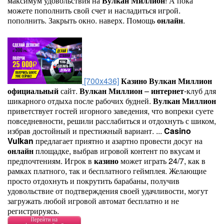
максимум удовольствия на
Вулкан
Миллион
! А пока
можете пополнить свой счет и насладиться игрой.
пополнить. Закрыть окно. наверх. Помощь
онлайн
.
[700x436]
Казино
Вулкан
Миллион
официальный
сайт.
Вулкан
Миллион
–
интернет
-клуб для
шикарного отдыха после рабочих будней.
Вулкан
Миллион
приветствует гостей игорного заведения, что вопреки суете
повседневности, решили расслабиться и отдохнуть с шиком,
избрав достойный и престижный вариант. ...
Casino
Vulkan
предлагает приятно и азартно провести досуг на
онлайн
площадке, выбрав игровой контент по вкусам и
предпочтениям. Игрок в
казино
может играть 24/7, как в
рамках платного, так и бесплатного геймплея. Желающие
просто отдохнуть и покрутить барабаны, получив
удовольствие от подтверждения своей удачливости, могут
загружать любой игровой автомат бесплатно и не
регистрируясь.