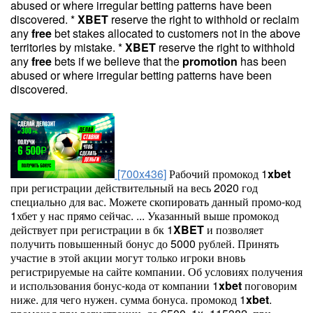
abused or where irregular betting patterns have been
discovered. *
XBET
reserve the right to withhold or reclaim
any
free
bet stakes allocated to customers not in the above
territories by mistake. *
XBET
reserve the right to withhold
any
free
bets if we believe that the
promotion
has been
abused or where irregular betting patterns have been
discovered.
[700x436]
Рабочий промокод 1
xbet
при регистрации действительный на весь 2020 год
специально для вас. Можете скопировать данный промо-код
1хбет у нас прямо сейчас. ... Указанный выше промокод
действует при регистрации в бк 1
XBET
и позволяет
получить повышенный бонус до 5000 рублей. Принять
участие в этой акции могут только игроки вновь
регистрируемые на сайте компании. Об условиях получения
и использования бонус-кода от компании 1
xbet
поговорим
ниже. для чего нужен. сумма бонуса. промокод 1
xbet
.