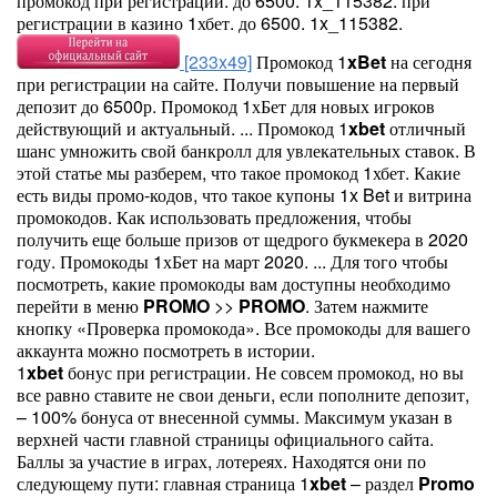
промокод при регистрации. до 6500. 1x_115382. при
регистрации в казино 1хбет. до 6500. 1x_115382.
[233x49]
Промокод 1
xBet
на сегодня
при регистрации на сайте. Получи повышение на первый
депозит до 6500р. Промокод 1хБет для новых игроков
действующий и актуальный. ... Промокод 1
xbet
отличный
шанс умножить свой банкролл для увлекательных ставок. В
этой статье мы разберем, что такое промокод 1хбет. Какие
есть виды промо-кодов, что такое купоны 1x Bet и витрина
промокодов. Как использовать предложения, чтобы
получить еще больше призов от щедрого букмекера в 2020
году. Промокоды 1хБет на март 2020. ... Для того чтобы
посмотреть, какие промокоды вам доступны необходимо
перейти в меню
PROMO
>>
PROMO
. Затем нажмите
кнопку «Проверка промокода». Все промокоды для вашего
аккаунта можно посмотреть в истории.
1
xbet
бонус при регистрации. Не совсем промокод, но вы
все равно ставите не свои деньги, если пополните депозит,
– 100% бонуса от внесенной суммы. Максимум указан в
верхней части главной страницы официального сайта.
Баллы за участие в играх, лотереях. Находятся они по
следующему пути: главная страница 1
xbet
– раздел
Promo