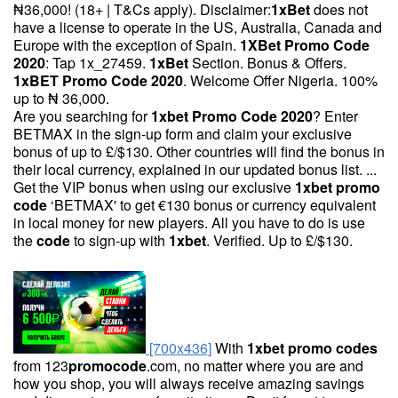
₦36,000! (18+ | T&Cs apply). Disclaimer:
1
xBet
does not
have a license to operate in the US, Australia, Canada and
Europe with the exception of Spain.
1
XBet
Promo
Code
2020
: Tap 1x_27459.
1
xBet
Section. Bonus & Offers.
1
xBET
Promo
Code
2020
. Welcome Offer Nigeria. 100%
up to ₦ 36,000.
Are you searching for
1
xbet
Promo
Code
2020
? Enter
BETMAX in the sign-up form and claim your exclusive
bonus of up to £/$130. Other countries will find the bonus in
their local currency, explained in our updated bonus list. ...
Get the VIP bonus when using our exclusive
1
xbet
promo
code
‘BETMAX' to get €130 bonus or currency equivalent
in local money for new players. All you have to do is use
the
code
to sign-up with
1
xbet
. Verified. Up to £/$130.
[700x436]
With
1
xbet
promo
codes
from 123
promocode
.com, no matter where you are and
how you shop, you will always receive amazing savings