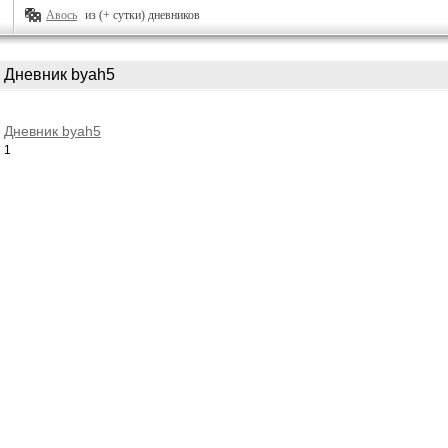
Авось
из (+ сутки) дневников
Дневник byah5
Дневник byah5
1