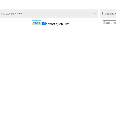
 по дневнику
-
Подписк
в этом дневнике