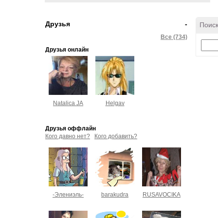
Друзья
-
Поиск
Все (734)
Друзья онлайн
Natalica JA
Helgav
Друзья оффлайн
Кого давно нет?
Кого добавить?
-Элениэль-
barakudra
RUSAVOCIKA