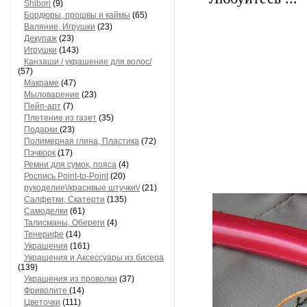
Shibori
(9)
Бордюры, прошвы и каймы
(65)
Валяние, Игрушки
(23)
Декупаж
(23)
Игрушки
(143)
Канзаши / украшение для волос/
(57)
Макраме
(47)
Мыловарение
(23)
Пейп-арт
(7)
Плетение из газет
(35)
Подарки
(23)
Полимерная глина, Пластика
(72)
Пэчворк
(17)
Ремни для сумок, пояса
(4)
Роспись Point-to-Point
(20)
рукоделиe\/красивые штучки\/
(21)
Салфетки, Скатерти
(135)
Самоделки
(61)
Талисманы, Обереги
(4)
Тенерифе
(14)
Украшения
(161)
Украшения и Аксессуары из бисера
(139)
Украшения из проволки
(37)
Фриволите
(14)
Цветочки
(111)