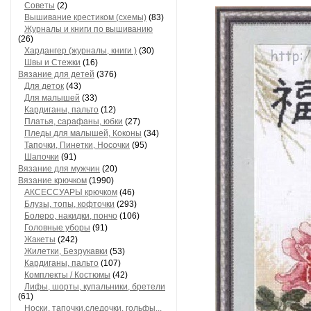
Советы
(2)
Вышивание крестиком (схемы)
(83)
Журналы и книги по вышиванию
(26)
Хардангер (журналы, книги )
(30)
Швы и Стежки
(16)
Вязание для детей
(376)
Для деток
(43)
Для малышей
(33)
Кардиганы, пальто
(12)
Платья, сарафаны, юбки
(27)
Пледы для малышей, Коконы
(34)
Тапочки, Пинетки, Носочки
(95)
Шапочки
(91)
Вязание для мужчин
(20)
Вязание крючком
(1990)
АКСЕССУАРЫ крючком
(46)
Блузы, топы, кофточки
(293)
Болеро, накидки, пончо
(106)
Головные уборы
(91)
Жакеты
(242)
Жилетки, Безрукавки
(53)
Кардиганы, пальто
(107)
Комплекты / Костюмы
(42)
Лифы, шорты, купальники, бретели
(61)
Носки, тапочки,следочки, гольфы...