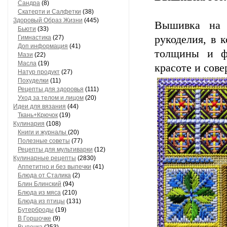
Сандра
(8)
Скатерти и Салфетки
(38)
Здоровый Образ Жизни
(445)
Вышивка на м
Бьюти
(33)
рукоделия, в 
Гимнастика
(27)
Доп информация
(41)
толщины и фа
Мази
(22)
Масла
(19)
красоте и сов
Натур продукт
(27)
Похуделки
(11)
Рецепты для здоровья
(111)
Уход за телом и лицом
(20)
Идеи для вязания
(44)
Ткань+Крючок
(19)
Кулинария
(108)
Книги и журналы
(20)
Полезные советы
(77)
Рецепты для мультиварки
(12)
Кулинарные рецепты
(2830)
Аппетитно и без выпечки
(41)
Блюда от Сталика
(2)
Блин Блинский
(94)
Блюда из мяса
(210)
Блюда из птицы
(131)
Бутерброды
(19)
В Горшочке
(9)