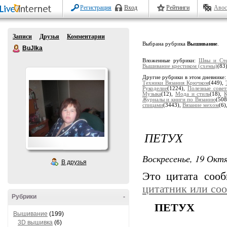
Регистрация
Вход
Рейтинги
Авос
Записи
Друзья
Комментарии
Выбрана рубрика
Вышивание
.
BuJIka
Вложенные рубрики:
Швы и Ст
Вышивание крестиком (схемы)
(83
Другие рубрики в этом дневнике
Техники Вязания Крючком
(449),
Рукоделие
(1224),
Полезные совет
Музыка
(12),
Мода и стиль
(18),
К
Журналы и книги по Вязанию
(508
спицами
(3443),
Вязание мехом
(6)
ПЕТУХ
Воскресенье, 19 Октя
В друзья
Это цитата соо
цитатник или со
Рубрики
-
ПЕТУХ
Вышивание
(199)
3D вышивка
(6)