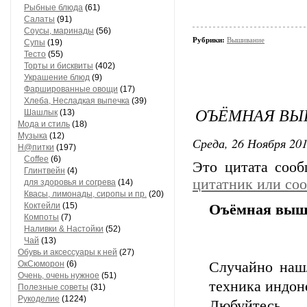
Рыбные блюда
(61)
Салаты
(91)
Соусы, маринады
(56)
Рубрики:
Вышивание
Супы
(19)
Тесто
(55)
Торты и бисквиты
(402)
Украшение блюд
(9)
Фаршированные овощи
(17)
Хлеба, Несладкая выпечка
(39)
ОЪЁМНАЯ ВЫШ
Шашлык
(13)
Мода и стиль
(18)
Музыка
(12)
Среда, 26 Ноября 201
Н@питки
(197)
Coffee
(6)
Это цитата соо
Глинтвейн
(4)
цитатник или со
для здоровья и согрева
(14)
Квасы, лимонады, сиропы и пр.
(20)
Коктейли
(15)
Оъёмная выши
Компоты
(7)
Наливки & Настойки
(52)
Чай
(13)
Обувь и аксессуары к ней
(27)
ОкСюморон
(6)
Случайно наш
Очень, очень нужное
(51)
техника индон
Полезные советы
(31)
Рукоделие
(1224)
Любуйтесь ...