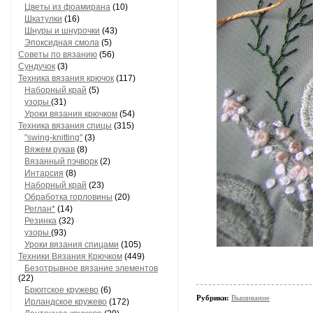
Цветы из фоамирана
(10)
Шкатулки
(16)
Шнуры и шнурочки
(43)
Эпоксидная смола
(5)
Советы по вязанию
(56)
Сундучок
(3)
Техника вязания крючок
(117)
Наборный край
(5)
узоры
(31)
Уроки вязания крючком
(54)
Техника вязания спицы
(315)
"swing-knitting"
(3)
Вяжем рукав
(8)
Вязанный пэчворк
(2)
Интарсия
(8)
Наборный край
(23)
Обработка горловины
(20)
Реглан*
(14)
Резинка
(32)
узоры
(93)
Уроки вязания спицами
(105)
Техники Вязания Крючком
(449)
Безотрывное вязание элементов
(22)
Брюггское кружево
(6)
Рубрики:
Вышивание
Ирландское кружево
(172)