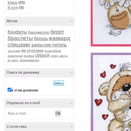
Юмор
(25)
Я хочу
(5)
Метки
-
берет
Конфеты
барджелло
браслеты
жаккард
брошь
спицами
закрытие петель
мк
огурчики
застежки
по-корейски
серьги
помидорки
пройма
супер
цветы
из лент
черенкование
Поиск по дневнику
-
в этом дневнике
Подписка по e-mail
-
Статистика
-