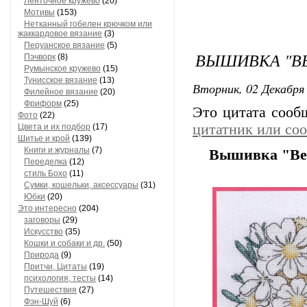
Ленточное кружево
(20)
Мотивы
(153)
Нетканный гобелен крючком или
жаккардовое вязание
(3)
Перуанское вязание
(5)
ВЫШИВКА "В
Пэчворк
(8)
Румынское кружево
(15)
Тунисское вязание
(13)
Вторник, 02 Декабря 
Филейное вязание
(20)
Фриформ
(25)
Это цитата соо
Фото
(22)
цитатник или со
Цвета и их подбор
(17)
Шитье и крой
(139)
Книги и журналы
(7)
Вышивка "Ве
Переделка
(12)
стиль Бохо
(11)
Сумки, кошельки, аксессуары
(31)
Юбки
(20)
Это интересно
(204)
заговоры
(29)
Искусство
(35)
Кошки и собаки и др.
(50)
Природа
(9)
Притчи, Цитаты
(19)
психология, тесты
(14)
Путешествия
(27)
Фэн-Шуй
(6)