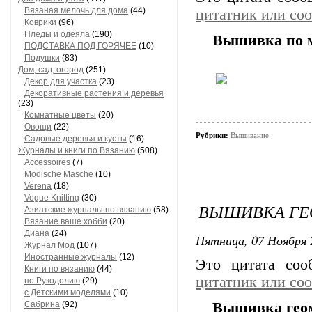
Вязаная мелочь для дома
(44)
цитатник или со
Коврики
(96)
Пледы и одеяла
(190)
Вышивка по м
ПОДСТАВКА ПОД ГОРЯЧЕЕ
(10)
Подушки
(83)
Дом, сад, огород
(251)
Декор для участка
(23)
Декоративные растения и деревья
(23)
Комнатные цветы
(20)
Овощи
(22)
Рубрики:
Вышивание
Садовые деревья и кусты
(16)
Журналы и книги по Вязанию
(508)
Accessoires
(7)
Modische Masche
(10)
Verena
(18)
Vogue Knitting
(30)
ВЫШИВКА ГЕ
Азиатские журналы по вязанию
(58)
Вязание ваше хобби
(20)
Диана
(24)
Пятница, 07 Ноября 
Журнал Мод
(107)
Иностранные журналы
(12)
Это цитата со
Книги по вязанию
(44)
цитатник или со
по Рукоделию
(29)
с Детскими моделями
(10)
Сабрина
(92)
Вышивка геом