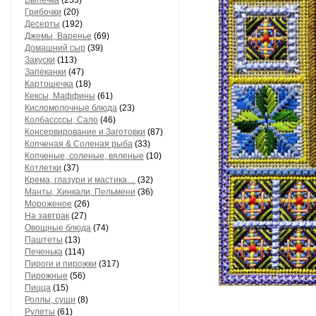
Выпечка
(253)
Грибочки
(20)
Десерты
(192)
Джемы, Варенье
(69)
Домашний сыр
(39)
Закуски
(113)
Запеканки
(47)
Картошечка
(18)
Кексы, Маффины
(61)
Кисломолочные блюда
(23)
Колбассссы, Сало
(46)
Консервирование и Заготовки
(87)
Копченая & Соленая рыба
(33)
Копченые, соленые, вяленые
(10)
Котлетки
(37)
Крема, глазури и мастика....
(32)
Манты, Хинкали, Пельмени
(36)
Мороженое
(26)
На завтрак
(27)
Овощные блюда
(74)
Паштеты
(13)
Печенька
(114)
Пироги и пирожки
(317)
Пирожные
(56)
Пицца
(15)
Роллы, суши
(8)
Рулеты
(61)