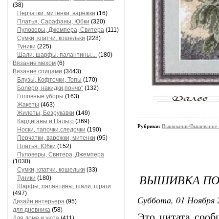
(38)
Перчатки, митенки, варежки
(16)
Платья, Сарафаны, Юбки
(320)
Пуловеры, Джемпера, Свитера
(111)
Сумки, клатчи, кошельки
(228)
Туники
(225)
Шали, шарфы, палантины....
(180)
Вязание мехом
(6)
Вязание спицами
(3443)
Блузы, Кофточки, Топы
(170)
Болеро, накидки,пончо"
(132)
Головные уборы
(163)
Жакеты
(463)
Жилеты, Безрукавки
(149)
Кардиганы и Пальто
(369)
Рубрики:
Вышивание/Вышивание к
Носки, тапочки,следочки
(190)
Перчатки, варежки, митенки
(95)
Платья, Юбки
(152)
Пуловеры, Свитера, Джемпера
(1030)
Сумки, клатчи, кошельки
(33)
ВЫШИВКА ПО
Туники
(180)
Шарфы, палантины, шали, шраги
(497)
Суббота, 01 Ноября 
Дизайн интерьера
(95)
для дневника
(58)
Это цитата соо
Для дома и уюта
(411)