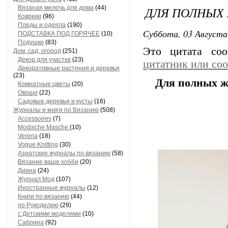
Вязаная мелочь для дома
(44)
ДЛЯ ПОЛНЫХ
Коврики
(96)
Пледы и одеяла
(190)
Суббота, 03 Августа
ПОДСТАВКА ПОД ГОРЯЧЕЕ
(10)
Подушки
(83)
Это цитата со
Дом, сад, огород
(251)
Декор для участка
(23)
цитатник или со
Декоративные растения и деревья
(23)
Для полных 
Комнатные цветы
(20)
Овощи
(22)
Садовые деревья и кусты
(16)
Журналы и книги по Вязанию
(508)
Accessoires
(7)
Modische Masche
(10)
Verena
(18)
Vogue Knitting
(30)
Азиатские журналы по вязанию
(58)
Вязание ваше хобби
(20)
Диана
(24)
Журнал Мод
(107)
Иностранные журналы
(12)
Книги по вязанию
(44)
по Рукоделию
(29)
с Детскими моделями
(10)
Сабрина
(92)