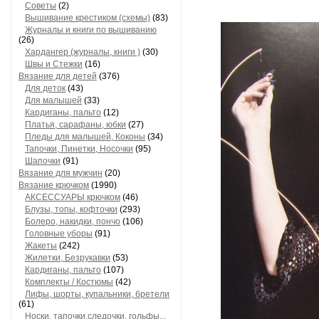
Советы
(2)
Вышивание крестиком (схемы)
(83)
Журналы и книги по вышиванию
(26)
Хардангер (журналы, книги )
(30)
Швы и Стежки
(16)
Вязание для детей
(376)
Для деток
(43)
Для малышей
(33)
Кардиганы, пальто
(12)
Платья, сарафаны, юбки
(27)
Пледы для малышей, Коконы
(34)
Тапочки, Пинетки, Носочки
(95)
Шапочки
(91)
Вязание для мужчин
(20)
Вязание крючком
(1990)
АКСЕССУАРЫ крючком
(46)
Блузы, топы, кофточки
(293)
Болеро, накидки, пончо
(106)
Головные уборы
(91)
Жакеты
(242)
Жилетки, Безрукавки
(53)
Кардиганы, пальто
(107)
Комплекты / Костюмы
(42)
Лифы, шорты, купальники, бретели
(61)
Носки, тапочки,следочки, гольфы...