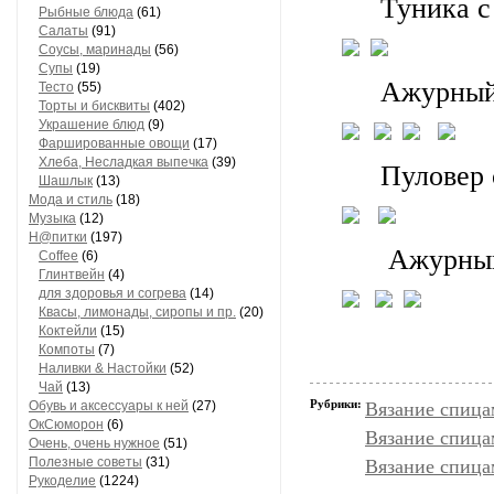
Туника с
Рыбные блюда
(61)
Салаты
(91)
Соусы, маринады
(56)
Супы
(19)
Ажурный
Тесто
(55)
Торты и бисквиты
(402)
Украшение блюд
(9)
Фаршированные овощи
(17)
Хлеба, Несладкая выпечка
(39)
Пуловер
Шашлык
(13)
Мода и стиль
(18)
Музыка
(12)
Н@питки
(197)
Ажурны
Coffee
(6)
Глинтвейн
(4)
для здоровья и согрева
(14)
Квасы, лимонады, сиропы и пр.
(20)
Коктейли
(15)
Компоты
(7)
Наливки & Настойки
(52)
Чай
(13)
Рубрики:
Обувь и аксессуары к ней
(27)
Вязание спица
ОкСюморон
(6)
Вязание спица
Очень, очень нужное
(51)
Полезные советы
(31)
Вязание спица
Рукоделие
(1224)