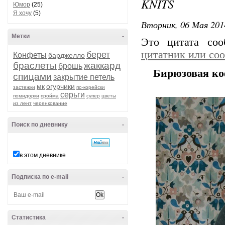
KNITS
Юмор
(25)
Я хочу
(5)
Вторник, 06 Мая 201
Метки
-
Это цитата со
цитатник или со
берет
Конфеты
барджелло
браслеты
жаккард
брошь
Бирюзовая коф
спицами
закрытие петель
мк
огурчики
застежки
по-корейски
серьги
помидорки
пройма
супер
цветы
из лент
черенкование
Поиск по дневнику
-
в этом дневнике
Подписка по e-mail
-
Статистика
-