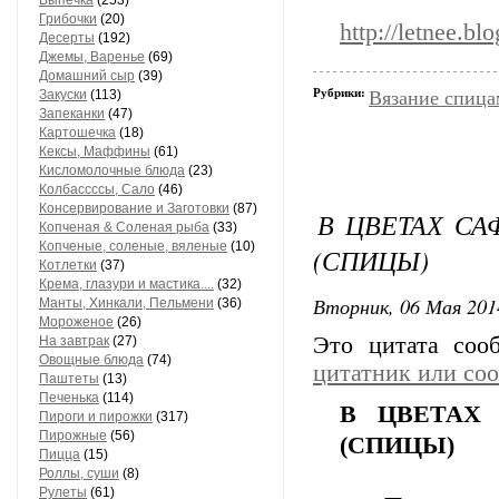
Выпечка
(253)
Грибочки
(20)
http://letnee.b
Десерты
(192)
Джемы, Варенье
(69)
Домашний сыр
(39)
Рубрики:
Закуски
(113)
Вязание спица
Запеканки
(47)
Картошечка
(18)
Кексы, Маффины
(61)
Кисломолочные блюда
(23)
Колбассссы, Сало
(46)
Консервирование и Заготовки
(87)
В ЦВЕТАХ СА
Копченая & Соленая рыба
(33)
Копченые, соленые, вяленые
(10)
(СПИЦЫ)
Котлетки
(37)
Крема, глазури и мастика....
(32)
Вторник, 06 Мая 201
Манты, Хинкали, Пельмени
(36)
Мороженое
(26)
Это цитата со
На завтрак
(27)
Овощные блюда
(74)
цитатник или со
Паштеты
(13)
Печенька
(114)
В ЦВЕТАХ 
Пироги и пирожки
(317)
Пирожные
(56)
(СПИЦЫ)
Пицца
(15)
Роллы, суши
(8)
Рулеты
(61)