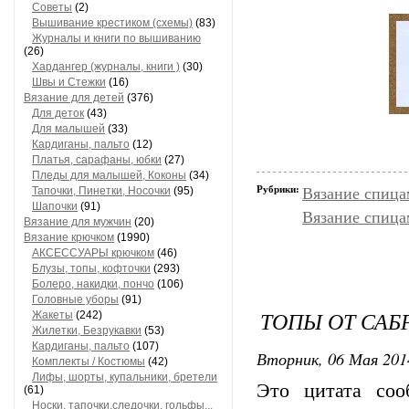
Советы
(2)
Вышивание крестиком (схемы)
(83)
Журналы и книги по вышиванию
(26)
Хардангер (журналы, книги )
(30)
Швы и Стежки
(16)
Вязание для детей
(376)
Для деток
(43)
Для малышей
(33)
Кардиганы, пальто
(12)
Платья, сарафаны, юбки
(27)
Пледы для малышей, Коконы
(34)
Рубрики:
Тапочки, Пинетки, Носочки
(95)
Вязание спица
Шапочки
(91)
Вязание спица
Вязание для мужчин
(20)
Вязание крючком
(1990)
АКСЕССУАРЫ крючком
(46)
Блузы, топы, кофточки
(293)
Болеро, накидки, пончо
(106)
Головные уборы
(91)
ТОПЫ ОТ СА
Жакеты
(242)
Жилетки, Безрукавки
(53)
Кардиганы, пальто
(107)
Вторник, 06 Мая 201
Комплекты / Костюмы
(42)
Лифы, шорты, купальники, бретели
Это цитата со
(61)
Носки, тапочки,следочки, гольфы...