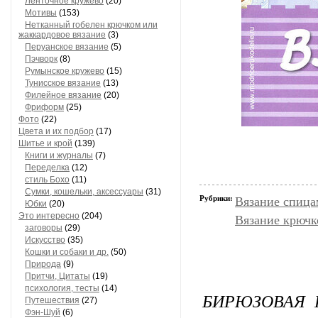
Ленточное кружево
(20)
Мотивы
(153)
Нетканный гобелен крючком или
жаккардовое вязание
(3)
Перуанское вязание
(5)
Пэчворк
(8)
Румынское кружево
(15)
Тунисское вязание
(13)
Филейное вязание
(20)
Фриформ
(25)
Фото
(22)
Цвета и их подбор
(17)
Шитье и крой
(139)
Книги и журналы
(7)
Переделка
(12)
стиль Бохо
(11)
Сумки, кошельки, аксессуары
(31)
Рубрики:
Вязание спица
Юбки
(20)
Это интересно
(204)
Вязание крючк
заговоры
(29)
Искусство
(35)
Кошки и собаки и др.
(50)
Природа
(9)
Притчи, Цитаты
(19)
психология, тесты
(14)
БИРЮЗОВАЯ 
Путешествия
(27)
Фэн-Шуй
(6)