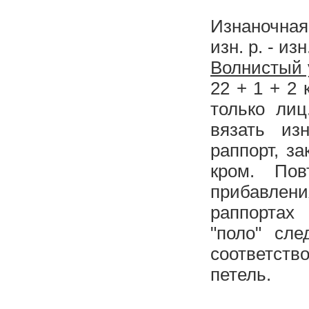
Изнаночная
изн. р. - изн
Волнистый 
22 + 1 + 2 
только лиц
вязать из
раппорт, з
кром. По
прибавлени
раппортах
"поло" сл
соответст
петель.