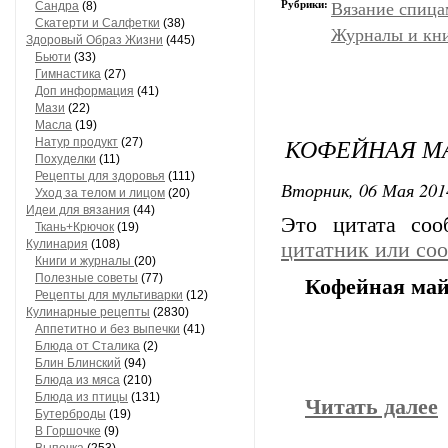
Рубрики:
Сандра
(8)
Вязание спица
Скатерти и Салфетки
(38)
Журналы и кни
Здоровый Образ Жизни
(445)
Бьюти
(33)
Гимнастика
(27)
Доп информация
(41)
Мази
(22)
Масла
(19)
КОФЕЙНАЯ М
Натур продукт
(27)
Похуделки
(11)
Рецепты для здоровья
(111)
Вторник, 06 Мая 201
Уход за телом и лицом
(20)
Идеи для вязания
(44)
Это цитата со
Ткань+Крючок
(19)
Кулинария
(108)
цитатник или со
Книги и журналы
(20)
Полезные советы
(77)
Кофейная ма
Рецепты для мультиварки
(12)
Кулинарные рецепты
(2830)
Аппетитно и без выпечки
(41)
Блюда от Сталика
(2)
Блин Блинский
(94)
Блюда из мяса
(210)
Блюда из птицы
(131)
Читать далее
Бутерброды
(19)
В Горшочке
(9)