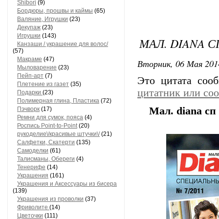
Shibori
(9)
Бордюры, прошвы и каймы
(65)
Валяние, Игрушки
(23)
Декупаж
(23)
Игрушки
(143)
МАЛ. DIANA СП
Канзаши / украшение для волос/
(57)
Макраме
(47)
Вторник, 06 Мая 201
Мыловарение
(23)
Пейп-арт
(7)
Это цитата со
Плетение из газет
(35)
цитатник или со
Подарки
(23)
Полимерная глина, Пластика
(72)
Мал. diana сп 
Пэчворк
(17)
Ремни для сумок, пояса
(4)
Роспись Point-to-Point
(20)
рукоделиe\/красивые штучки\/
(21)
Салфетки, Скатерти
(135)
Самоделки
(61)
Талисманы, Обереги
(4)
Тенерифе
(14)
Украшения
(161)
Украшения и Аксессуары из бисера
(139)
Украшения из проволки
(37)
Фриволите
(14)
Цветочки
(111)