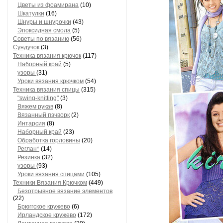
Цветы из фоамирана
(10)
Шкатулки
(16)
Шнуры и шнурочки
(43)
Эпоксидная смола
(5)
Советы по вязанию
(56)
Сундучок
(3)
Техника вязания крючок
(117)
Наборный край
(5)
узоры
(31)
Уроки вязания крючком
(54)
Техника вязания спицы
(315)
"swing-knitting"
(3)
Вяжем рукав
(8)
Вязанный пэчворк
(2)
Интарсия
(8)
Наборный край
(23)
Обработка горловины
(20)
Реглан*
(14)
Резинка
(32)
узоры
(93)
Уроки вязания спицами
(105)
Техники Вязания Крючком
(449)
Безотрывное вязание элементов
(22)
Брюггское кружево
(6)
Ирландское кружево
(172)