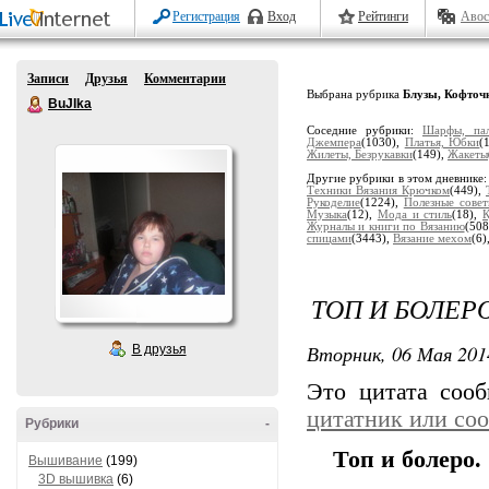
Регистрация
Вход
Рейтинги
Авос
Записи
Друзья
Комментарии
Выбрана рубрика
Блузы, Кофточ
BuJIka
Соседние рубрики:
Шарфы, пал
Джемпера
(1030),
Платья, Юбки
(
Жилеты, Безрукавки
(149),
Жакеты
Другие рубрики в этом дневнике
Техники Вязания Крючком
(449),
Рукоделие
(1224),
Полезные совет
Музыка
(12),
Мода и стиль
(18),
К
Журналы и книги по Вязанию
(508
спицами
(3443),
Вязание мехом
(6)
ТОП И БОЛЕРО
Вторник, 06 Мая 201
В друзья
Это цитата соо
цитатник или со
Рубрики
-
Топ и болеро.
Вышивание
(199)
3D вышивка
(6)