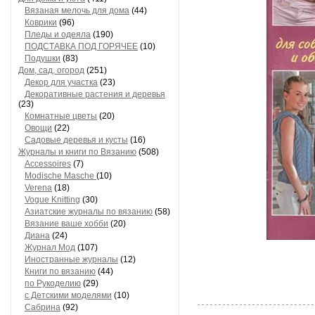
Вязаная мелочь для дома
(44)
Коврики
(96)
Пледы и одеяла
(190)
ПОДСТАВКА ПОД ГОРЯЧЕЕ
(10)
Подушки
(83)
Дом, сад, огород
(251)
Декор для участка
(23)
Декоративные растения и деревья
(23)
Комнатные цветы
(20)
Овощи
(22)
Садовые деревья и кусты
(16)
Журналы и книги по Вязанию
(508)
Accessoires
(7)
Modische Masche
(10)
Verena
(18)
Vogue Knitting
(30)
Азиатские журналы по вязанию
(58)
Вязание ваше хобби
(20)
Диана
(24)
Журнал Мод
(107)
Иностранные журналы
(12)
Книги по вязанию
(44)
по Рукоделию
(29)
с Детскими моделями
(10)
Сабрина
(92)