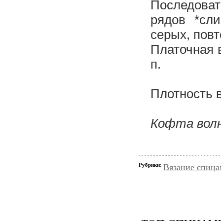
Последоват
рядов *сли
серых, повт
Платочная в
п.
Плотность вя
Кофта вол
Рубрики:
Вязание спица