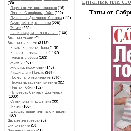
цитатник или со
(38)
Перчатки, митенки, варежки
(16)
Топы от Саб
Платья, Сарафаны, Юбки
(320)
Пуловеры, Джемпера, Свитера
(111)
Сумки, клатчи, кошельки
(228)
Туники
(225)
Шали, шарфы, палантины....
(180)
.
Вязание мехом
(6)
Вязание спицами
(3443)
Блузы, Кофточки, Топы
(170)
Болеро, накидки,пончо"
(132)
Головные уборы
(163)
Жакеты
(463)
Жилеты, Безрукавки
(149)
Кардиганы и Пальто
(369)
Носки, тапочки,следочки
(190)
Перчатки, варежки, митенки
(95)
Платья, Юбки
(152)
Пуловеры, Свитера, Джемпера
(1030)
Сумки, клатчи, кошельки
(33)
Туники
(180)
Шарфы, палантины, шали, шраги
(497)
Дизайн интерьера
(95)
для дневника
(58)
Для дома и уюта
(411)