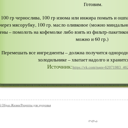
Готовим.
100 гр чернослива, 100 гр изюма или инжира помыть и ошп
через мясорубку, 100 гр. масло оливковое (можно миндальное)
ены – помолоть на кофемолке либо взять из фильтр-пакетико
можно и 60 гр.)
Перемешать все ингредиенты – должна получится однородна
холодильнике – хватает надолго и хранитс
Источник:
https://vk.com/page-62071983_46
 Образ Жизни/Рецепты для здоровья