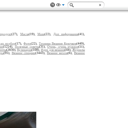
продукт
(27),
Масла
(19),
Мази
(22),
Доп информация
(41),
 их подбор
(17),
Фото
(22),
Техники Вязания Крючком
(449),
лие
(1224),
Полезные советы
(31),
Очень, очень нужное
(51),
епты
(2830),
Кулинария
(108),
Идеи для вязания
(44),
Журналы
ера
(95),
Вязание спицами
(3443),
Вязание мехом
(6),
Вязание