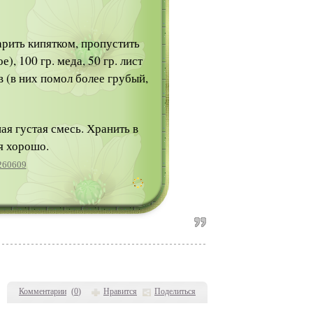
арить кипятком, пропустить
, 100 гр. меда, 50 гр. лист
в (в них помол более грубый,
я густая смесь. Хранить в
я хорошо.
260609
Комментарии
(
0
)
Нравится
Поделиться