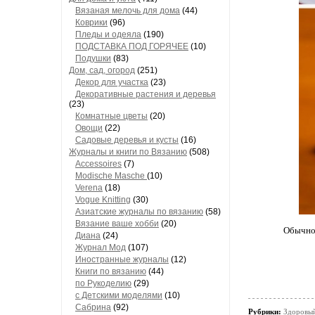
Вязаная мелочь для дома
(44)
Коврики
(96)
Пледы и одеяла
(190)
ПОДСТАВКА ПОД ГОРЯЧЕЕ
(10)
Подушки
(83)
Дом, сад, огород
(251)
Декор для участка
(23)
Декоративные растения и деревья
(23)
Комнатные цветы
(20)
Овощи
(22)
Садовые деревья и кусты
(16)
Журналы и книги по Вязанию
(508)
Accessoires
(7)
Modische Masche
(10)
Verena
(18)
Vogue Knitting
(30)
Азиатские журналы по вязанию
(58)
Вязание ваше хобби
(20)
Обычно 
Диана
(24)
Журнал Мод
(107)
Иностранные журналы
(12)
Книги по вязанию
(44)
по Рукоделию
(29)
с Детскими моделями
(10)
Сабрина
(92)
Рубрики:
Здоровый