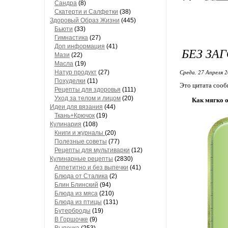
Сандра
(8)
Скатерти и Салфетки
(38)
Здоровый Образ Жизни
(445)
Бьюти
(33)
Гимнастика
(27)
Доп информация
(41)
БЕЗ ЗА
Мази
(22)
Масла
(19)
Среда, 27 Апреля 2
Натур продукт
(27)
Похуделки
(11)
Это цитата соо
Рецепты для здоровья
(111)
Уход за телом и лицом
(20)
Как мягко 
Идеи для вязания
(44)
Ткань+Крючок
(19)
Кулинария
(108)
Книги и журналы
(20)
Полезные советы
(77)
Рецепты для мультиварки
(12)
Кулинарные рецепты
(2830)
Аппетитно и без выпечки
(41)
Блюда от Сталика
(2)
Блин Блинский
(94)
Блюда из мяса
(210)
Блюда из птицы
(131)
Бутерброды
(19)
В Горшочке
(9)