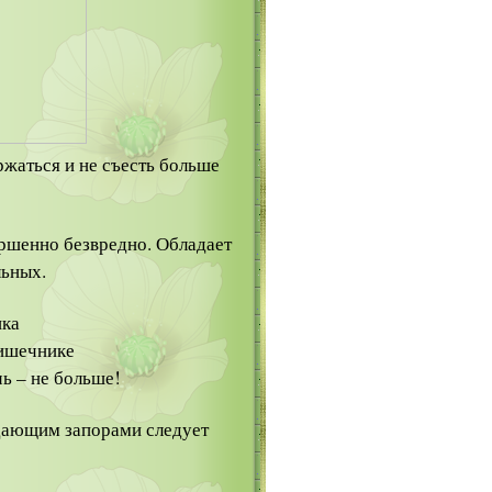
ржаться и не съесть больше
ршенно безвредно. Обладает
льных.
ика
кишечнике
чь – не больше!
адающим запорами следует