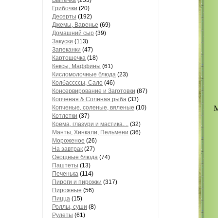
Выпечка
(253)
Грибочки
(20)
Десерты
(192)
Джемы, Варенье
(69)
Домашний сыр
(39)
Закуски
(113)
Запеканки
(47)
Картошечка
(18)
Кексы, Маффины
(61)
Кисломолочные блюда
(23)
Колбассссы, Сало
(46)
Консервирование и Заготовки
(87)
Копченая & Соленая рыба
(33)
М
Копченые, соленые, вяленые
(10)
Котлетки
(37)
Крема, глазури и мастика....
(32)
Манты, Хинкали, Пельмени
(36)
Мороженое
(26)
На завтрак
(27)
Овощные блюда
(74)
Паштеты
(13)
Печенька
(114)
Пироги и пирожки
(317)
Пирожные
(56)
Пицца
(15)
Роллы, суши
(8)
Рулеты
(61)