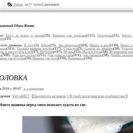
Авось
из (+ сутки) дневников
доровый Образ Жизни
.
ки:
Уход за телом и лицом
(20),
Рецепты для здоровья
(111),
Похуделки
(11),
Натур 
юти
(33)
 этом дневнике:
Я хочу
(5),
Юмор
(25),
Это интересно
(204),
Шитье и крой
(139),
Цвета и
пицы
(315),
Техника вязания крючок
(117),
Сундучок
(3),
Советы по вязанию
(56),
Рукоде
вь и аксессуары к ней
(27),
Н@питки
(197),
Музыка
(12),
Мода и стиль
(18),
Кулинарные рец
ию
(508),
Дом, сад, огород
(251),
Для дома и уюта
(411),
для дневника
(58),
Дизайн интерь
зание для мужчин
(20),
Вязание для детей
(376),
Вышивание
(199)
ГОЛОВКА
я 2016 г. 00:07
+ в цитатник
бщения
Valya6827
[
Прочитать целиком
+
В свой цитатник или сообщество!
]
бного напитка перед сном поможет худеть во сне.