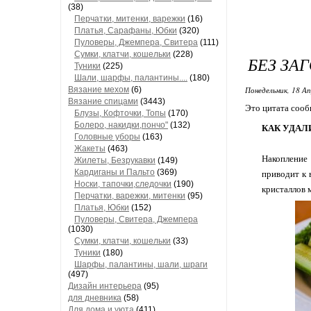
(38)
Перчатки, митенки, варежки
(16)
Платья, Сарафаны, Юбки
(320)
Пуловеры, Джемпера, Свитера
(111)
Сумки, клатчи, кошельки
(228)
БЕЗ ЗА
Туники
(225)
Шали, шарфы, палантины....
(180)
Вязание мехом
(6)
Понедельник, 18 Ап
Вязание спицами
(3443)
Это цитата соо
Блузы, Кофточки, Топы
(170)
Болеро, накидки,пончо"
(132)
КАК УДАЛ
Головные уборы
(163)
Жакеты
(463)
Накопление
Жилеты, Безрукавки
(149)
Кардиганы и Пальто
(369)
приводит к 
Носки, тапочки,следочки
(190)
кристаллов 
Перчатки, варежки, митенки
(95)
Платья, Юбки
(152)
Пуловеры, Свитера, Джемпера
(1030)
Сумки, клатчи, кошельки
(33)
Туники
(180)
Шарфы, палантины, шали, шраги
(497)
Дизайн интерьера
(95)
для дневника
(58)
Для дома и уюта
(411)