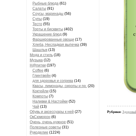
Рыбные блюда
(61)
Салаты
(91)
Соусы, маринады
(56)
Супы
(19)
Тесто
(55)
Торты и бисквиты
(402)
с
Украшение блюд
(9)
Фаршированные овощи
(17)
Хлеба, Несладкая выпечка
(39)
Шашлык
(13)
Мода и стиль
(18)
Музыка
(12)
Н@питки
(197)
Coffee
(6)
Глинтвейн
(4)
для здоровья и согрева
(14)
Квасы, лимонады, сиропы и пр.
(20)
Коктейли
(15)
Компоты
(7)
Наливки & Настойки
(52)
Чай
(13)
Обувь и аксессуары к ней
(27)
Рубрики:
Здоровый
ОкСюморон
(6)
Очень, очень нужное
(51)
Полезные советы
(31)
Рукоделие
(1224)