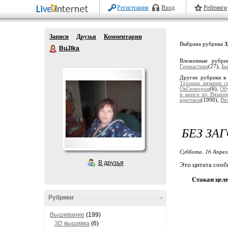
Регистрация
Вход
Рейтинги
Записи
Друзья
Комментарии
Выбрана рубрика
З
BuJIka
Вложенные рубри
Гимнастика
(27),
Бь
Другие рубрики в
Техника вязания с
ОкСюморон
(6),
Обу
и книги по Вязан
крючком
(1990),
Вя
БЕЗ ЗА
Суббота, 16 Апрел
В друзья
Это цитата соо
Стакан целе
Рубрики
-
Вышивание
(199)
3D вышивка
(6)