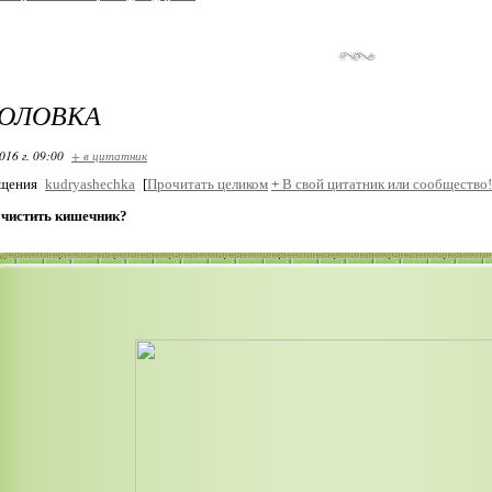
ГОЛОВКА
016 г. 09:00
+ в цитатник
бщения
kudryashechka
[
Прочитать целиком
+
В свой цитатник или сообщество!
очистить кишечник?