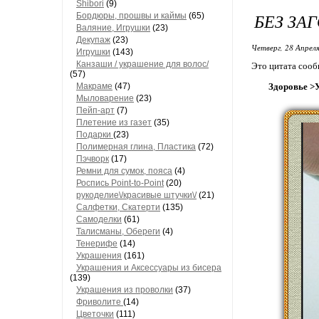
Shibori
(9)
БЕЗ ЗА
Бордюры, прошвы и каймы
(65)
Валяние, Игрушки
(23)
Декупаж
(23)
Четверг, 28 Апреля
Игрушки
(143)
Канзаши / украшение для волос/
Это цитата соо
(57)
Макраме
(47)
Здоровье >У
Мыловарение
(23)
Пейп-арт
(7)
Плетение из газет
(35)
Подарки
(23)
Полимерная глина, Пластика
(72)
Пэчворк
(17)
Ремни для сумок, пояса
(4)
Роспись Point-to-Point
(20)
рукоделиe\/красивые штучки\/
(21)
Салфетки, Скатерти
(135)
Самоделки
(61)
Талисманы, Обереги
(4)
Тенерифе
(14)
Украшения
(161)
Украшения и Аксессуары из бисера
(139)
Украшения из проволки
(37)
Фриволите
(14)
Цветочки
(111)