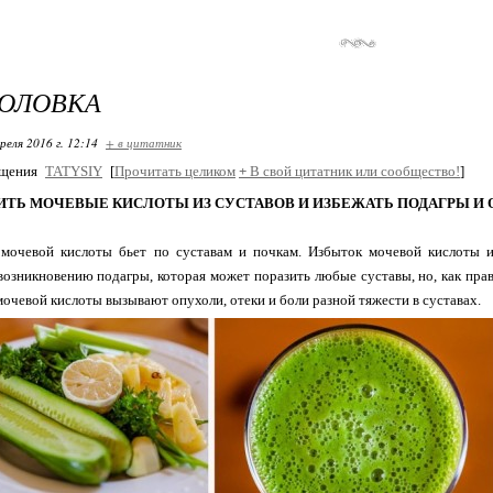
ГОЛОВКА
реля 2016 г. 12:14
+ в цитатник
бщения
TATYSIY
[
Прочитать целиком
+
В свой цитатник или сообщество!
]
ИТЬ МОЧЕВЫЕ КИСЛОТЫ ИЗ СУСТАВОВ И ИЗБЕЖАТЬ ПОДАГРЫ И
 мочевой кислоты бьет по суставам и почкам. Избыток мочевой кислоты и
возникновению подагры, которая может поразить любые суставы, но, как пра
мочевой кислоты вызывают опухоли, отеки и боли разной тяжести в суставах.