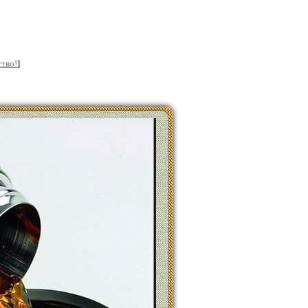
тво!
]