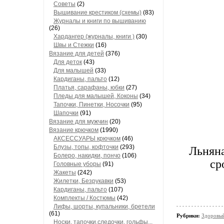
Советы
(2)
Вышивание крестиком (схемы)
(83)
Журналы и книги по вышиванию
(26)
Хардангер (журналы, книги )
(30)
Швы и Стежки
(16)
Вязание для детей
(376)
Для деток
(43)
Для малышей
(33)
Кардиганы, пальто
(12)
Платья, сарафаны, юбки
(27)
Пледы для малышей, Коконы
(34)
Тапочки, Пинетки, Носочки
(95)
Шапочки
(91)
Вязание для мужчин
(20)
Вязание крючком
(1990)
АКСЕССУАРЫ крючком
(46)
Блузы, топы, кофточки
(293)
Льняна
Болеро, накидки, пончо
(106)
ср
Головные уборы
(91)
Жакеты
(242)
Жилетки, Безрукавки
(53)
Кардиганы, пальто
(107)
Комплекты / Костюмы
(42)
Лифы, шорты, купальники, бретели
(61)
Рубрики:
Здоровый
Носки, тапочки,следочки, гольфы...