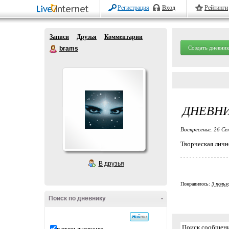
Регистрация
Вход
Рейтинги
Записи
Друзья
Комментарии
Создать дневник
brams
ДНЕВНИ
Воскресенье, 26 Се
Творческая личн
В друзья
Понравилось:
3 польз
Поиск по дневнику
-