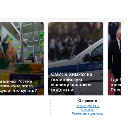
СМИ: В Химках на
полицейскую
Где буд
агазинах России
машину напали и
презид
отаж из-за этого
подожгли.
России
дукта: что купить?
О проекте
Версия для PDA
Контакты
Разместить рекламу