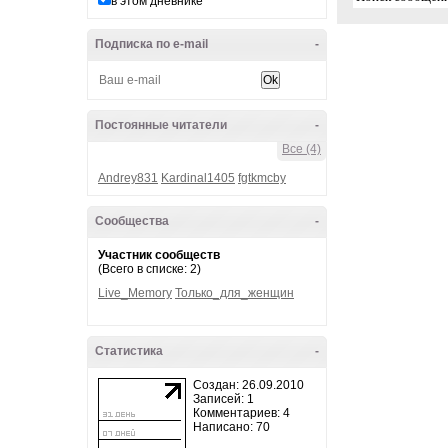
в этом дневнике
Подписка по e-mail
-
Постоянные читатели
-
Все (4)
Andrey831
Kardinal1405
fgtkmcby
Сообщества
-
Участник сообществ
(Всего в списке: 2)
Live_Memory
Только_для_женщин
Статистика
-
Создан: 26.09.2010
Записей: 1
Комментариев: 4
Написано: 70