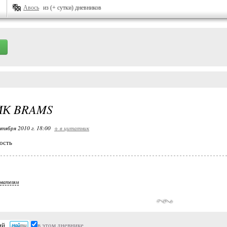
Авось
из (+ сутки) дневников
К BRAMS
нтября 2010 г. 18:00
+ в цитатник
ость
ователям
в этом дневнике