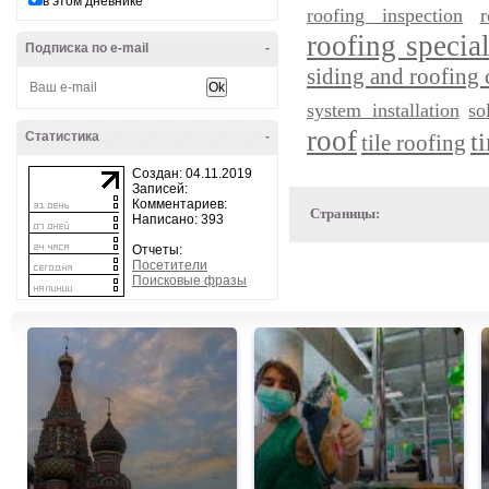
в этом дневнике
roofing inspection
r
roofing special
Подписка по e-mail
-
siding and roofing 
system installation
so
roof
t
Статистика
-
tile roofing
Создан: 04.11.2019
Записей:
Комментариев:
Страницы:
Написано: 393
Отчеты:
Посетители
Поисковые фразы