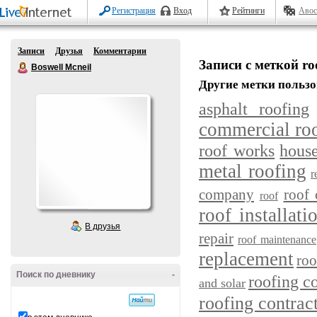
Регистрация
Вход
Рейтинги
Авос
Записи
Друзья
Комментарии
Записи с меткой roo
Boswell Mcneil
Другие метки пользо
asphalt roofing
commercial ro
roof works
hous
metal roofing
r
company
roof 
roof
roof installati
В друзья
repair
roof maintenance
replacement
roo
Поиск по дневнику
-
roofing c
and solar
roofing contrac