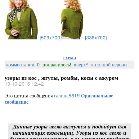
[509x700]
[338x700]
схема
комментарии: 0
понравилось!
вверх^
к полной версии
узоры из кос , жгуты, ромбы, косы с ажуром
19-10-2016 12:42
Это цитата сообщения
галина5819
Оригинальное
сообщение
Данные узоры легко вяжутся и подойдут для
начинающих вязальщиц. Узоры из кос легко и
быстро запоминаются, а со жгутами придают