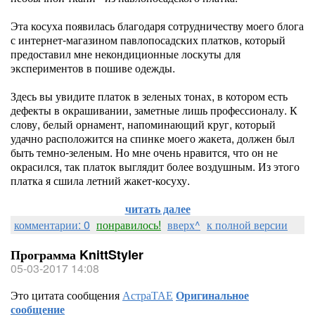
Эта косуха появилась благодаря сотрудничеству моего блога
с интернет-магазином павлопосадских платков, который
предоставил мне некондиционные лоскуты для
экспериментов в пошиве одежды.
Здесь вы увидите платок в зеленых тонах, в котором есть
дефекты в окрашивании, заметные лишь профессионалу. К
слову, белый орнамент, напоминающий круг, который
удачно расположится на спинке моего жакета, должен был
быть темно-зеленым. Но мне очень нравится, что он не
окрасился, так платок выглядит более воздушным. Из этого
платка я сшила летний жакет-косуху.
читать далее
комментарии: 0
понравилось!
вверх^
к полной версии
Программа KnittStyler
05-03-2017 14:08
Это цитата сообщения
АстраТАЕ
Оригинальное
сообщение