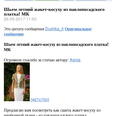
Шьем летний жакет-косуху из павлопосадского
платка! МК
26-05-2017 11:53
Это цитата сообщения
Dushka_li
Оригинальное
сообщение
Шьем летний жакет-косуху из павлопосадского платка!
МК
Огромное спасибо за статью автору:
Agnia
[467x700]
Предлагаю вам посмотреть как сшить жакет-косуху из
необычной ткани - из павлопосадского платка.