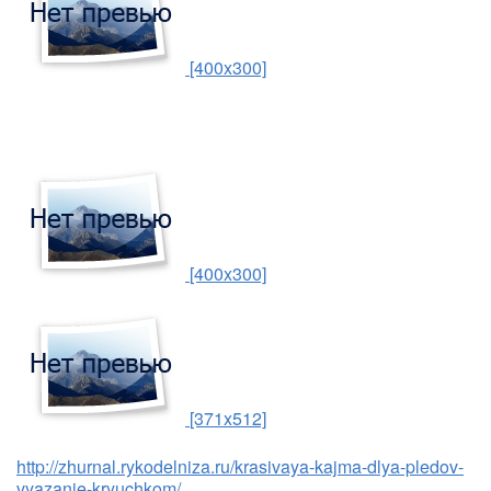
[400x300]
[400x300]
[371x512]
http://zhurnal.rykodelniza.ru/krasivaya-kajma-dlya-pledov-
vyazanie-kryuchkom/