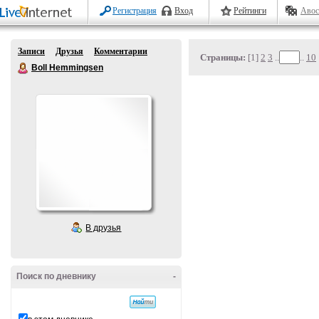
Регистрация
Вход
Рейтинги
Авос
Записи
Друзья
Комментарии
Страницы:
[1]
2
3
..
..
10
Boll Hemmingsen
В друзья
Поиск по дневнику
-