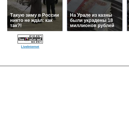
Такую зиму в России
На Урале из казны
никто не ждал: как
были украдены 18
так?!
миллионов рублей
LiveInternet