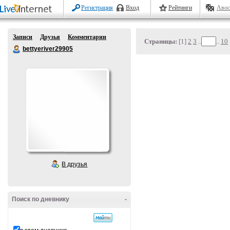
Регистрация
Вход
Рейтинги
Авос
Записи
Друзья
Комментарии
Страницы:
[1]
2
3
..
..
10
bettyeriver29905
В друзья
Поиск по дневнику
-