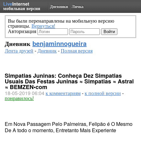
Live
Internet
Дневники
Личка
мобильная версия
Вы были перенаправлены на мобильную версию
страницы.
Вернуться!
Авторизация
Дневник
benjaminnogueira
Лента друзей
-
Дневник
-
Полная версия
Simpatias Juninas: Conheça Dez Simpatias
Usuais Das Festas Juninas ≈ Simpatias ≈ Astral
≈ BEMZEN•com
18-05-2019 06:04
к комментариям
-
к полной версии
-
понравилось!
Em Nova Passagem Pelo Palmeiras, Felipão é O Mesmo
De A todo o momento, Entretanto Mais Experiente