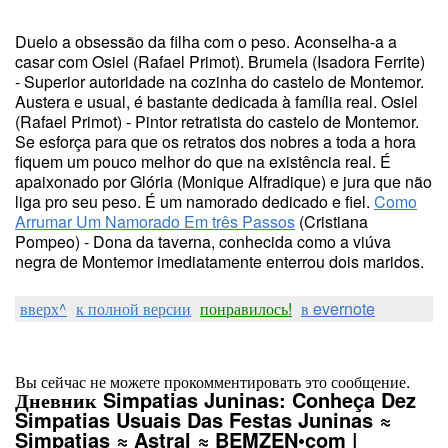
Duelo a obsessão da filha com o peso. Aconselha-a a
casar com Osiel (Rafael Primot). Brumela (Isadora Ferrite)
- Superior autoridade na cozinha do castelo de Montemor.
Austera e usual, é bastante dedicada à família real. Osiel
(Rafael Primot) - Pintor retratista do castelo de Montemor.
Se esforça para que os retratos dos nobres a toda a hora
fiquem um pouco melhor do que na existência real. É
apaixonado por Glória (Monique Alfradique) e jura que não
liga pro seu peso. É um namorado dedicado e fiel.
Como
Arrumar Um Namorado Em três Passos
(Cristiana
Pompeo) - Dona da taverna, conhecida como a viúva
negra de Montemor imediatamente enterrou dois maridos.
вверх^
к полной версии
понравилось!
в evernote
Вы сейчас не можете прокомментировать это сообщение.
Дневник Simpatias Juninas: Conheça Dez
Simpatias Usuais Das Festas Juninas ≈
Simpatias ≈ Astral ≈ BEMZEN•com |