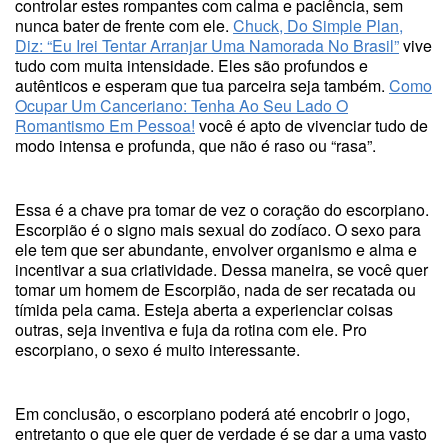
controlar estes rompantes com calma e paciência, sem
nunca bater de frente com ele.
Chuck, Do Simple Plan,
Diz: “Eu Irei Tentar Arranjar Uma Namorada No Brasil”
vive
tudo com muita intensidade. Eles são profundos e
autênticos e esperam que tua parceira seja também.
Como
Ocupar Um Canceriano: Tenha Ao Seu Lado O
Romantismo Em Pessoa!
você é apto de vivenciar tudo de
modo intensa e profunda, que não é raso ou “rasa”.
Essa é a chave pra tomar de vez o coração do escorpiano.
Escorpião é o signo mais sexual do zodíaco. O sexo para
ele tem que ser abundante, envolver organismo e alma e
incentivar a sua criatividade. Dessa maneira, se você quer
tomar um homem de Escorpião, nada de ser recatada ou
tímida pela cama. Esteja aberta a experienciar coisas
outras, seja inventiva e fuja da rotina com ele. Pro
escorpiano, o sexo é muito interessante.
Em conclusão, o escorpiano poderá até encobrir o jogo,
entretanto o que ele quer de verdade é se dar a uma vasto