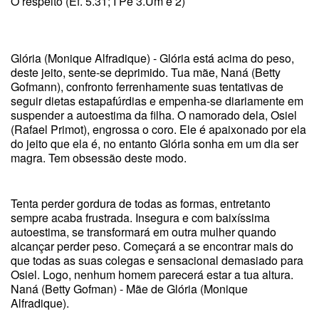
O respeito (Ef. 5.31; I Pe 3.Um e 2)
Glória (Monique Alfradique) - Glória está acima do peso,
deste jeito, sente-se deprimido. Tua mãe, Naná (Betty
Gofmann), confronto ferrenhamente suas tentativas de
seguir dietas estapafúrdias e empenha-se diariamente em
suspender a autoestima da filha. O namorado dela, Osiel
(Rafael Primot), engrossa o coro. Ele é apaixonado por ela
do jeito que ela é, no entanto Glória sonha em um dia ser
magra. Tem obsessão deste modo.
Tenta perder gordura de todas as formas, entretanto
sempre acaba frustrada. Insegura e com baixíssima
autoestima, se transformará em outra mulher quando
alcançar perder peso. Começará a se encontrar mais do
que todas as suas colegas e sensacional demasiado para
Osiel. Logo, nenhum homem parecerá estar a tua altura.
Naná (Betty Gofman) - Mãe de Glória (Monique
Alfradique).