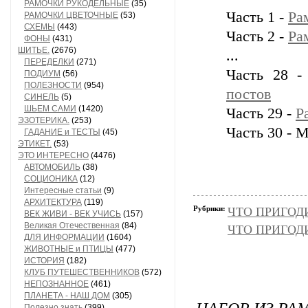
РАМОЧКИ РУКОДЕЛЬНЫЕ
(35)
Часть 1 -
Ра
РАМОЧКИ ЦВЕТОЧНЫЕ
(53)
СХЕМЫ
(443)
Часть 2 -
Ра
ФОНЫ
(431)
ШИТЬЕ.
(2676)
...
ПЕРЕДЕЛКИ
(271)
Часть 28 
ПОДИУМ
(56)
ПОЛЕЗНОСТИ
(954)
постов
СИНЕЛЬ
(5)
ШЬЕМ САМИ
(1420)
Часть 29 -
Р
ЭЗОТЕРИКА.
(253)
Часть 30 - 
ГАДАНИЕ и ТЕСТЫ
(45)
ЭТИКЕТ.
(53)
ЭТО ИНТЕРЕСНО
(4476)
АВТОМОБИЛЬ
(38)
СОЦИОНИКА
(12)
Интересные статьи
(9)
АРХИТЕКТУРА
(119)
Рубрики:
ЧТО ПРИГОД
ВЕК ЖИВИ - ВЕК УЧИСЬ
(157)
Великая Отечественная
(84)
ЧТО ПРИГОД
ДЛЯ ИНФОРМАЦИИ
(1604)
ЖИВОТНЫЕ и ПТИЦЫ
(477)
ИСТОРИЯ
(182)
КЛУБ ПУТЕШЕСТВЕННИКОВ
(572)
НЕПОЗНАННОЕ
(461)
ПЛАНЕТА - НАШ ДОМ
(305)
НАБОР ИЗ РА
Полезно знать
(399)