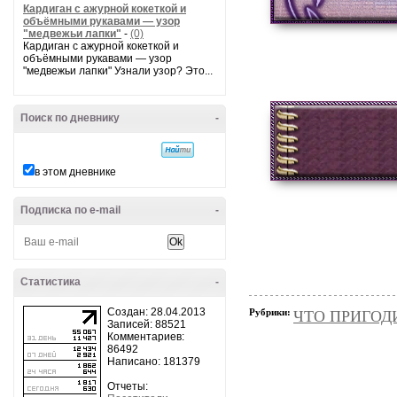
Кардиган с ажурной кокеткой и
объёмными рукавами — узор
"медвежьи лапки"
-
(0)
Кардиган с ажурной кокеткой и
объёмными рукавами — узор
"медвежьи лапки" Узнали узор? Это...
Поиск по дневнику
-
в этом дневнике
Подписка по e-mail
-
Статистика
-
Создан: 28.04.2013
Рубрики:
ЧТО ПРИГОД
Записей: 88521
Комментариев:
86492
Написано: 181379
Отчеты: