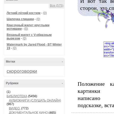
И вот так в
Все (575)
сторон, это с
Летний лёгкий костюм
-
(0)
Шапочка спицами
-
(0)
Красочный жилет круглыми
мотивами
-
(0)
Вязаный жилет с V-образным
вырезом
-
(0)
Watermark by Jared Flood - BT Winter
19
-
(0)
Метки
-
скороговорки
Положение к
Рубрики
-
картинки
(1)
БИБЛИОТЕКА
(5456)
написан
АУДИОКНИГИ (СЛУШАТЬ ОНЛАЙН)
(967)
подсказке, вст
ВИДЕО.
(772)
ДОКУМЕНТАЛЬНОЕ КИНО
(465)