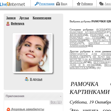
Регистрация
Вход
Рейтинги
Авос
Записи
Друзья
Комментарии
Выбрана рубрика
РАМОЧКИ Ц
Belenaya
Соседние рубрики:
ФОНЫ
(431
РАМОЧКИ КУЛИНАРНЫЕ
(137
ЖЕНСКИЕ
(34),
РАМОЧКИ для 
РАМОЧКИ без ТЕМЫ
(96),
Р
РАМОЧКИ
(675),
РАЗДЕЛИТЕЛ
HTML
(127),
КНОПКИ - ПЕ
АНИМАШКИ
(165)
Другие рубрики в этом дневни
ПРИГОДИТСЯ ДЛЯ ДНЕВНИ
НОВОСТИ
(2317),
НЕ ХОЧУ БЫ
МОДЕЛИ ДЛЯ ЖЕНЩИН.
(16305
РЕЦЕПТЫ.
(6746),
ИГРУШКИ
(1
ДОМ И В НЕМ
(2204),
ВЯЗ
БИБЛИОТЕКА
(5456),
(1)
В друзья
РАМОЧКА 
КАРТИНКАМИ
Приложения
-
Суббота, 19 Октября
Все (11)
Это цитата со
Дешевые авиабилеты