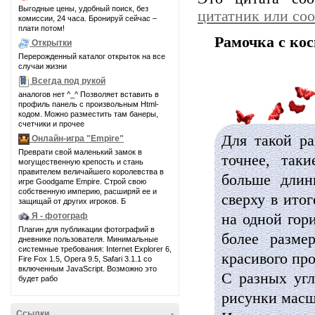
Выгодные цены, удобный поиск, без
цитатник или со
комиссии, 24 часа. Бронируй сейчас –
плати потом!
Рамочка с ко
Открытки
Перерожденный каталог открыток на все
случаи жизни
Всегда под рукой
аналогов нет ^_^ Позволяет вставить в
профиль панель с произвольным Html-
кодом. Можно разместить там банеры,
счетчики и прочее
Для такой р
Онлайн-игра "Empire"
Преврати свой маленький замок в
точнее, так
могущественную крепость и стань
правителем величайшего королевства в
больше длин
игре Goodgame Empire. Строй свою
собственную империю, расширяй ее и
сверху в ито
защищай от других игроков. Б
на одной гор
Я - фотограф
Плагин для публикации фотографий в
более разме
дневнике пользователя. Минимальные
системные требования: Internet Explorer 6,
красивого про
Fire Fox 1.5, Opera 9.5, Safari 3.1.1 со
включенным JavaScript. Возможно это
С разных угл
будет рабо
рисунки масш
Ссылки
-