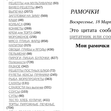
РЕЦЕПТЫ для МУЛЬТИВАРКИ
(93)
ВИДЕО РЕЦЕПТЫ
(647)
РАМОЧКИ
ВЫПЕЧКА
(2072)
ЗАГОТОВКИ НА ЗИМУ
(569)
КАШИ
(48)
Воскресенье, 18 Март
КОЛБАСА
(206)
КОНФЕТЫ
(269)
Это цитата соо
КРЕМ для ТОРТА
(184)
цитатник или со
МОРОЖЕНОЕ
(156)
МЯСО, ПТИЦА, ФАРШ
(858)
Мои рамочки 
НАПИТКИ
(315)
ОВОЩИ, ГРИБЫ и ЯГОДЫ
(436)
ПЕЛЬМЕНИ
(98)
ПИРОГИ, ПИЦЦА, БУЛОЧКИ.
(827)
Полезности
(728)
РАЗНОЕ
(342)
РЕЦЕПТЫ ПОСТНЫХ БЛЮД
(72)
РУЛЕТЫ, КЕКСЫ, ПРЯНИКИ
(245)
РЫБА, МОРЕПРОДУКТЫ
(363)
САЛАТЫ
(131)
СЛАДОСТИ без выпечки
(331)
СОУСЫ
(103)
СУПЫ
(90)
ТЕСТО, ХЛЕБ, КУЛИЧИ.
(411)
ТОРТЫ, ПИРОЖНЫЕ, ПЕЧЕНЬЕ.
(704)