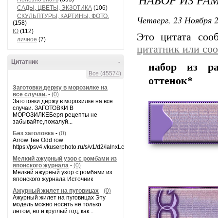
САДЫ, ЦВЕТЫ, ЭКЗОТИКА
(106)
СКУЛЬПТУРЫ, КАРТИНЫ, ФОТО.
Четверг, 23 Ноября 2
(158)
Ю
(112)
Это цитата со
личное
(7)
цитатник или со
Цитатник
-
набор из ра
Все (45574)
оттенок*
Заготовки держу в морозилке на
все случаи.
-
(0)
Заготовки держу в морозилке на все
случаи. ЗАГОТОВКИ В
МОРОЗИЛКЕБеря рецепты не
забывайте,пожалуй...
Без заголовка
-
(0)
Arrow Tee Odd row
https://psv4.vkuserphoto.ru/s/v1/d2/IaInxLcSiVHObF0D5WQ1rVnZHpVTu1GUI.
Мелкий ажурный узор с ромбами из
японского журнала
-
(0)
Мелкий ажурный узор с ромбами из
японского журнала Источник
Ажурный жилет на пуговицах
-
(0)
Ажурный жилет на пуговицах Эту
модель можно носить не только
летом, но и круглый год, как...