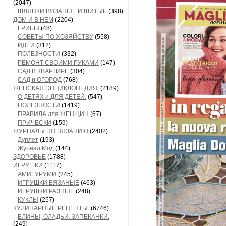
(2047)
ШЛЯПКИ ВЯЗАНЫЕ И ШИТЫЕ
(398)
ДОМ И В НЕМ
(2204)
ГРИБЫ
(48)
СОВЕТЫ ПО ХОЗЯЙСТВУ
(558)
ИДЕИ
(312)
ПОЛЕЗНОСТИ
(332)
РЕМОНТ СВОИМИ РУКАМИ
(147)
САД В КВАРТИРЕ
(304)
САД и ОГОРОД
(768)
ЖЕНСКАЯ ЭНЦИКЛОПЕДИЯ.
(2189)
О ДЕТЯХ и ДЛЯ ДЕТЕЙ.
(547)
ПОЛЕЗНОСТИ
(1419)
ПРАВИЛА для ЖЕНЩИН
(67)
ПРИЧЕСКИ
(159)
ЖУРНАЛЫ ПО ВЯЗАНИЮ
(2402)
Дуплет
(193)
Журнал Мод
(144)
ЗДОРОВЬЕ
(1788)
ИГРУШКИ
(1117)
АМИГУРУМИ
(245)
ИГРУШКИ ВЯЗАНЫЕ
(463)
ИГРУШКИ РАЗНЫЕ
(248)
КУКЛЫ
(257)
КУЛИНАРНЫЕ РЕЦЕПТЫ.
(6746)
БЛИНЫ, ОЛАДЬИ, ЗАПЕКАНКИ.
(249)