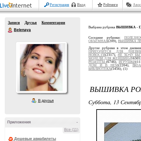
Регистрация
Вход
Рейтинги
Авос
Записи
Друзья
Комментарии
Выбрана рубрика
ВЫШИВКА - ГЛ
Belenaya
Соседние рубрики:
ПОЛЕЗНО
ОБЪЁМНАЯ
(209),
ВЫШИВКА Л
Другие рубрики в этом дневни
ПРИГОДИТСЯ ДЛЯ ДНЕВНИ
НОВОСТИ
(2317),
НЕ ХОЧУ БЫ
МОДЕЛИ ДЛЯ ЖЕНЩИН.
(16305
РЕЦЕПТЫ.
(6746),
ИГРУШКИ
(1
ДОМ И В НЕМ
(2204),
ВЯЗ
БИБЛИОТЕКА
(5456),
(1)
ВЫШИВКА РОЗ
Суббота, 13 Сентябр
В друзья
Приложения
-
Все (11)
Дешевые авиабилеты