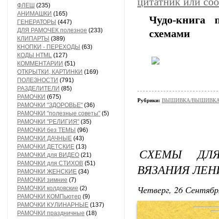
цитатник или со
ФЛЕШ
(235)
АНИМАШКИ
(165)
Чудо-книга
ГЕНЕРАТОРЫ
(447)
ДЛЯ РАМОЧЕК полезное
(233)
схемами
КЛИПАРТЫ
(389)
КНОПКИ - ПЕРЕХОДЫ
(63)
КОДЫ HTML
(127)
КОММЕНТАРИИ
(51)
ОТКРЫТКИ, КАРТИНКИ
(169)
ПОЛЕЗНОСТИ
(791)
РАЗДЕЛИТЕЛИ
(85)
РАМОЧКИ
(675)
Рубрики:
ВЫШИВКА/ВЫШИВКА - 
РАМОЧКИ "ЗДОРОВЬЕ"
(36)
РАМОЧКИ "полезные советы"
(5)
РАМОЧКИ "РЕЛИГИЯ"
(35)
РАМОЧКИ без ТЕМЫ
(96)
РАМОЧКИ ДАЧНЫЕ
(43)
РАМОЧКИ ДЕТСКИЕ
(13)
СХЕМЫ ДЛ
РАМОЧКИ для ВИДЕО
(21)
РАМОЧКИ для СТИХОВ
(51)
ВЯЗАНИЯ ЛЕ
РАМОЧКИ ЖЕНСКИЕ
(34)
РАМОЧКИ зимние
(7)
Четверг, 26 Сентябр
РАМОЧКИ колдовские
(2)
РАМОЧКИ КОМПьютер
(9)
РАМОЧКИ КУЛИНАРНЫЕ
(137)
РАМОЧКИ праздничные
(18)