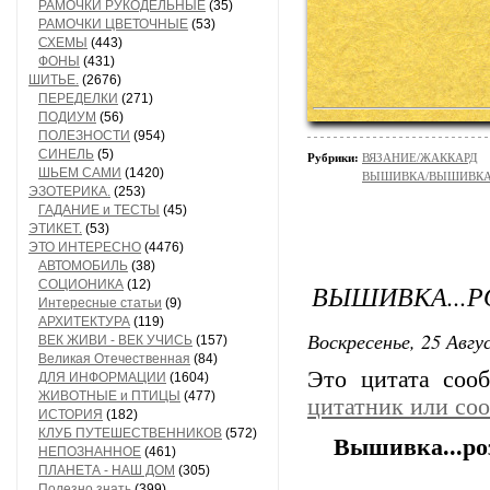
РАМОЧКИ РУКОДЕЛЬНЫЕ
(35)
РАМОЧКИ ЦВЕТОЧНЫЕ
(53)
СХЕМЫ
(443)
ФОНЫ
(431)
ШИТЬЕ.
(2676)
ПЕРЕДЕЛКИ
(271)
ПОДИУМ
(56)
ПОЛЕЗНОСТИ
(954)
СИНЕЛЬ
(5)
Рубрики:
ВЯЗАНИЕ/ЖАККАРД
ШЬЕМ САМИ
(1420)
ВЫШИВКА/ВЫШИВКА - 
ЭЗОТЕРИКА.
(253)
ГАДАНИЕ и ТЕСТЫ
(45)
ЭТИКЕТ.
(53)
ЭТО ИНТЕРЕСНО
(4476)
АВТОМОБИЛЬ
(38)
СОЦИОНИКА
(12)
ВЫШИВКА...РО
Интересные статьи
(9)
АРХИТЕКТУРА
(119)
Воскресенье, 25 Авгу
ВЕК ЖИВИ - ВЕК УЧИСЬ
(157)
Великая Отечественная
(84)
Это цитата со
ДЛЯ ИНФОРМАЦИИ
(1604)
ЖИВОТНЫЕ и ПТИЦЫ
(477)
цитатник или со
ИСТОРИЯ
(182)
КЛУБ ПУТЕШЕСТВЕННИКОВ
(572)
Вышивка...роз
НЕПОЗНАННОЕ
(461)
ПЛАНЕТА - НАШ ДОМ
(305)
Полезно знать
(399)