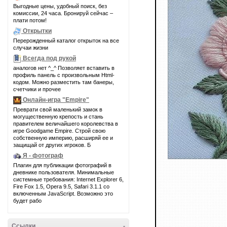
Выгодные цены, удобный поиск, без
комиссии, 24 часа. Бронируй сейчас –
плати потом!
Открытки
Перерожденный каталог открыток на все
случаи жизни
Всегда под рукой
аналогов нет ^_^ Позволяет вставить в
профиль панель с произвольным Html-
кодом. Можно разместить там банеры,
счетчики и прочее
Онлайн-игра "Empire"
Преврати свой маленький замок в
могущественную крепость и стань
правителем величайшего королевства в
игре Goodgame Empire. Строй свою
собственную империю, расширяй ее и
защищай от других игроков. Б
Я - фотограф
Плагин для публикации фотографий в
дневнике пользователя. Минимальные
системные требования: Internet Explorer 6,
Fire Fox 1.5, Opera 9.5, Safari 3.1.1 со
включенным JavaScript. Возможно это
будет рабо
Ссылки
-