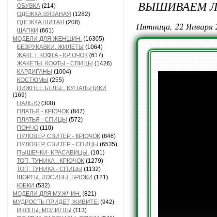
ВЫШИВАЕМ Л
ОБУВКА
(214)
ОДЕЖКА ВЯЗАНАЯ
(1282)
ОДЕЖКА ШИТАЯ
(208)
Пятница, 22 Января 
ШАПКИ
(661)
МОДЕЛИ ДЛЯ ЖЕНЩИН.
(16305)
БЕЗРУКАВКИ, ЖИЛЕТЫ
(1064)
ЖАКЕТ, КОФТА - КРЮЧОК
(617)
ЖАКЕТЫ, КОФТЫ - СПИЦЫ
(1426)
КАРДИГАНЫ
(1004)
КОСТЮМЫ
(255)
НИЖНЕЕ БЕЛЬЕ, КУПАЛЬНИКИ
(169)
ПАЛЬТО
(308)
ПЛАТЬЯ - КРЮЧОК
(847)
ПЛАТЬЯ - СПИЦЫ
(572)
ПОНЧО
(110)
ПУЛОВЕР, СВИТЕР - КРЮЧОК
(846)
ПУЛОВЕР, СВИТЕР - СПИЦЫ
(6535)
ПЫШЕЧКИ- КРАСАВИЦЫ.
(101)
ТОП, ТУНИКА - КРЮЧОК
(1279)
ТОП, ТУНИКА - СПИЦЫ
(1132)
ШОРТЫ, ЛОСИНЫ, БРЮКИ
(121)
ЮБКИ
(532)
МОДЕЛИ ДЛЯ МУЖЧИН.
(821)
МУДРОСТЬ ПРИДЁТ, ЖИВИТЕ!
(942)
ИКОНЫ, МОЛИТВЫ
(113)