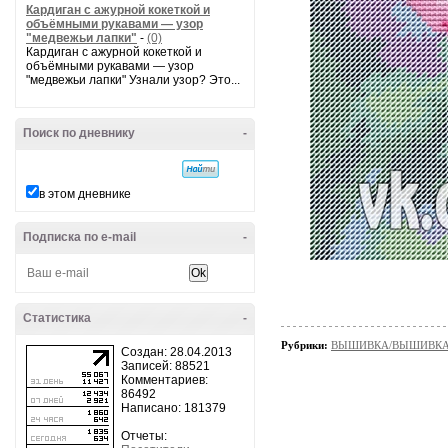
Кардиган с ажурной кокеткой и
объёмными рукавами — узор
"медвежьи лапки"
-
(0)
Кардиган с ажурной кокеткой и
объёмными рукавами — узор
"медвежьи лапки" Узнали узор? Это...
Поиск по дневнику
-
в этом дневнике
Подписка по e-mail
-
Статистика
-
Рубрики:
ВЫШИВКА/ВЫШИВКА - 
Создан: 28.04.2013
Записей: 88521
Комментариев:
86492
Написано: 181379
Отчеты: