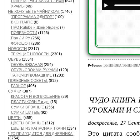
ПРИТЧИ, РАССКАЗЫ, СТИХИ
(841)
ХРАМЫ
(49)
НЕ ХОЧУ БЫТЬ ЧАЙНИКОМ.
(1746)
"ПРОГРАММА ЭДИТОР."
(100)
ВКОНТАКТЕ
(8)
ПРО Rutube и Дзен Яндекс
(7)
ПОЛЕЗНОСТИ
(1126)
Про ЛИ.РУ
(266)
ФОТОШОП
(236)
НОВОСТИ
(2317)
ТЕКУЩИЕ НОВОСТИ.
(2301)
ОБУВЬ
(1554)
ОБУВЬ ВЯЗАНАЯ
(254)
Рубрики:
ВЫШИВКА/ВЫШИВКА - 
ОБУВЬ СВОИМИ РУКАМИ
(120)
ТАПОЧКИ ДОМАШНИЕ
(1203)
ПОЛЕЗНЫЕ СОВЕТЫ.
(812)
РАЗНОЕ
(405)
СУМКИ
(387)
КРАСОТА И ВОПЛОЩЕНИЕ
(29)
ЧУДО-КНИГА
ПЛАСТИКОВЫЕ и др.
(15)
УРОКАМИ И 
СУМКИ ВЯЗАНЫЕ
(255)
СУМКИ ШИТЫЕ
(92)
ЦВЕТЫ,
(455)
Воскресенье, 27 Сент
ЦВЕТЫ ВЯЗАНЫЕ
(312)
ЦВЕТЫ ИЗ КАПРОНА и ТКАНИ
(134)
Это цитата со
ЧТО ПРИГОДИТСЯ ДЛЯ ДНЕВНИКА.
(3754)