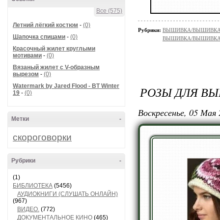
Все (575)
Летний лёгкий костюм
-
(0)
Рубрики:
ВЫШИВКА/ВЫШИВКА
Шапочка спицами
-
(0)
ВЫШИВКА/ВЫШИВКА - 
Красочный жилет круглыми
мотивами
-
(0)
Вязаный жилет с V-образным
вырезом
-
(0)
Watermark by Jared Flood - BT Winter
РОЗЫ ДЛЯ В
19
-
(0)
Воскресенье, 05 Мая 
Метки
-
скороговорки
Рубрики
-
(1)
БИБЛИОТЕКА
(5456)
АУДИОКНИГИ (СЛУШАТЬ ОНЛАЙН)
(967)
ВИДЕО.
(772)
ДОКУМЕНТАЛЬНОЕ КИНО
(465)