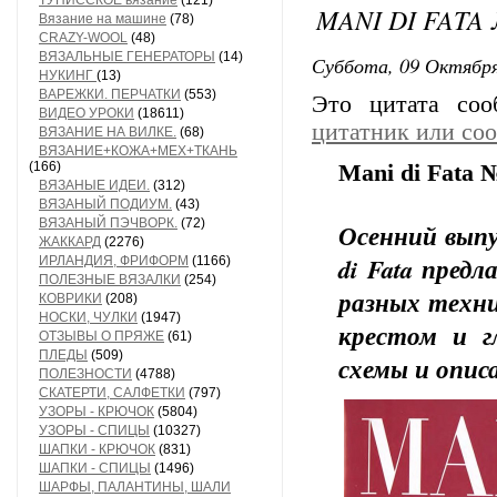
ТУНИССКОЕ вязание
(121)
MANI DI FATA 
Вязание на машине
(78)
CRAZY-WOOL
(48)
ВЯЗАЛЬНЫЕ ГЕНЕРАТОРЫ
(14)
Суббота, 09 Октября
НУКИНГ
(13)
ВАРЕЖКИ. ПЕРЧАТКИ
(553)
Это цитата со
ВИДЕО УРОКИ
(18611)
цитатник или со
ВЯЗАНИЕ НА ВИЛКЕ.
(68)
ВЯЗАНИЕ+КОЖА+МЕХ+ТКАНЬ
(166)
Mani di Fata 
ВЯЗАНЫЕ ИДЕИ.
(312)
ВЯЗАНЫЙ ПОДИУМ.
(43)
ВЯЗАНЫЙ ПЭЧВОРК.
(72)
Осенний выпу
ЖАККАРД
(2276)
di Fata пред
ИРЛАНДИЯ, ФРИФОРМ
(1166)
ПОЛЕЗНЫЕ ВЯЗАЛКИ
(254)
разных техни
КОВРИКИ
(208)
НОСКИ, ЧУЛКИ
(1947)
крестом и г
ОТЗЫВЫ О ПРЯЖЕ
(61)
ПЛЕДЫ
(509)
схемы и опис
ПОЛЕЗНОСТИ
(4788)
СКАТЕРТИ, САЛФЕТКИ
(797)
УЗОРЫ - КРЮЧОК
(5804)
УЗОРЫ - СПИЦЫ
(10327)
ШАПКИ - КРЮЧОК
(831)
ШАПКИ - СПИЦЫ
(1496)
ШАРФЫ, ПАЛАНТИНЫ, ШАЛИ