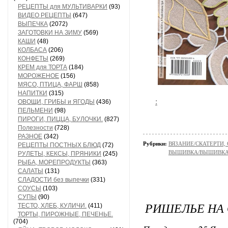
РЕЦЕПТЫ для МУЛЬТИВАРКИ
(93)
ВИДЕО РЕЦЕПТЫ
(647)
ВЫПЕЧКА
(2072)
ЗАГОТОВКИ НА ЗИМУ
(569)
КАШИ
(48)
КОЛБАСА
(206)
КОНФЕТЫ
(269)
КРЕМ для ТОРТА
(184)
МОРОЖЕНОЕ
(156)
МЯСО, ПТИЦА, ФАРШ
(858)
НАПИТКИ
(315)
:
ОВОЩИ, ГРИБЫ и ЯГОДЫ
(436)
ПЕЛЬМЕНИ
(98)
ПИРОГИ, ПИЦЦА, БУЛОЧКИ.
(827)
Полезности
(728)
РАЗНОЕ
(342)
Рубрики:
ВЯЗАНИЕ/СКАТЕРТИ,
РЕЦЕПТЫ ПОСТНЫХ БЛЮД
(72)
ВЫШИВКА/ВЫШИВКА - 
РУЛЕТЫ, КЕКСЫ, ПРЯНИКИ
(245)
РЫБА, МОРЕПРОДУКТЫ
(363)
САЛАТЫ
(131)
СЛАДОСТИ без выпечки
(331)
СОУСЫ
(103)
СУПЫ
(90)
РИШЕЛЬЕ НА
ТЕСТО, ХЛЕБ, КУЛИЧИ.
(411)
ТОРТЫ, ПИРОЖНЫЕ, ПЕЧЕНЬЕ.
(704)