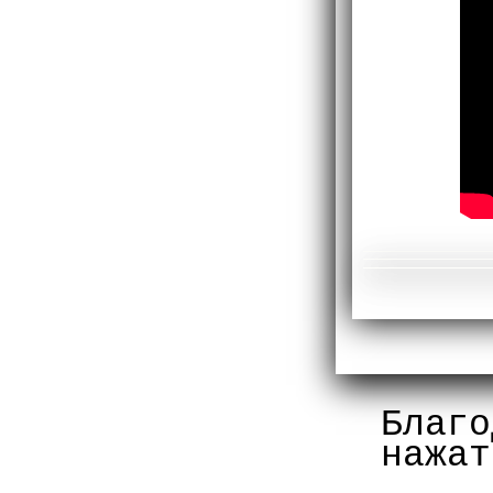
Благо
нажат