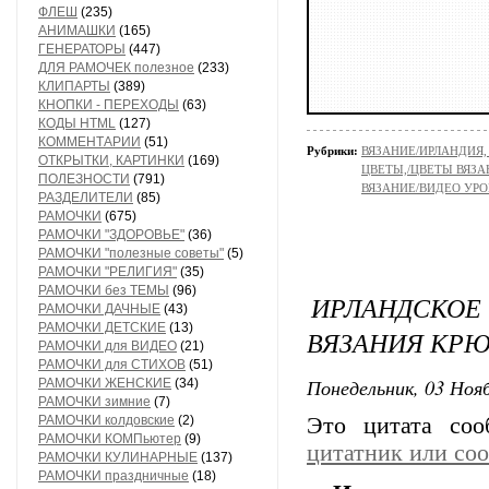
ФЛЕШ
(235)
АНИМАШКИ
(165)
ГЕНЕРАТОРЫ
(447)
ДЛЯ РАМОЧЕК полезное
(233)
КЛИПАРТЫ
(389)
КНОПКИ - ПЕРЕХОДЫ
(63)
КОДЫ HTML
(127)
КОММЕНТАРИИ
(51)
Рубрики:
ВЯЗАНИЕ/ИРЛАНДИЯ
ОТКРЫТКИ, КАРТИНКИ
(169)
ЦВЕТЫ,/ЦВЕТЫ ВЯЗ
ПОЛЕЗНОСТИ
(791)
ВЯЗАНИЕ/ВИДЕО УР
РАЗДЕЛИТЕЛИ
(85)
РАМОЧКИ
(675)
РАМОЧКИ "ЗДОРОВЬЕ"
(36)
РАМОЧКИ "полезные советы"
(5)
РАМОЧКИ "РЕЛИГИЯ"
(35)
РАМОЧКИ без ТЕМЫ
(96)
ИРЛАНДСКОЕ
РАМОЧКИ ДАЧНЫЕ
(43)
РАМОЧКИ ДЕТСКИЕ
(13)
ВЯЗАНИЯ КР
РАМОЧКИ для ВИДЕО
(21)
РАМОЧКИ для СТИХОВ
(51)
Понедельник, 03 Нояб
РАМОЧКИ ЖЕНСКИЕ
(34)
РАМОЧКИ зимние
(7)
РАМОЧКИ колдовские
(2)
Это цитата со
РАМОЧКИ КОМПьютер
(9)
цитатник или со
РАМОЧКИ КУЛИНАРНЫЕ
(137)
РАМОЧКИ праздничные
(18)