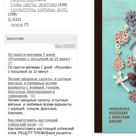
САДЫ, ЦВЕТЫ, ЭКЗОТИКА
(106)
СКУЛЬПТУРЫ, КАРТИНЫ, ФОТО.
(158)
Ю
(112)
личное
(7)
Цитатник
-
Все (45586)
Остаются мягкими 7 дней.
«Розочки» с посыпкой за 15 минут
-
(0)
Остаются мягкими 7 дней. «Розочки»
с посыпкой за 15 минут ...
Легкие овощные салаты, и сытные
мясные, и любимые всеми
варианты с курицей, тунцом,
фасолью, баклажанами и
говядиной.
-
(0)
Легкие овощные салаты, и сытные
мясные, и любимые всеми варианты
с курицей, тунцом, фасолью,
баклажа...
Как приготовить настоящий
узбекский плов
-
(0)
Как приготовить настоящий узбекский
плов. РЕЦЕПТ ПЛОВАБеря рецепты