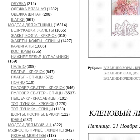
ОБУВКА
(214)
ОДЕЖКА ВЯЗАНАЯ
(1282)
ОДЕЖКА ШИТАЯ
(208)
ШАПКИ
(661)
МОДЕЛИ ДЛЯ ЖЕНЩИН.
(16314)
БЕЗРУКАВКИ, ЖИЛЕТЫ
(1065)
ЖАКЕТ, КОФТА - КРЮЧОК
(618)
ЖАКЕТЫ, КОФТЫ - СПИЦЫ
(1427)
КАРДИГАНЫ
(1006)
КОСТЮМЫ
(255)
НИЖНЕЕ БЕЛЬЕ, КУПАЛЬНИКИ
(169)
ПАЛЬТО
(308)
Рубрики:
ВЯЗАНИЕ/УЗОРЫ - К
ПЛАТЬЯ - КРЮЧОК
(847)
ВЯЗАНИЕ/ИРЛАНДИЯ
ПЛАТЬЯ - СПИЦЫ
(572)
ВЯЗАНИЕ/ПОЛЕЗНОС
ПОНЧО
(110)
ПУЛОВЕР, СВИТЕР - КРЮЧОК
(846)
ПУЛОВЕР, СВИТЕР - СПИЦЫ
(6537)
ПЫШЕЧКИ- КРАСАВИЦЫ.
(101)
ТОП, ТУНИКА - КРЮЧОК
(1279)
ТОП, ТУНИКА - СПИЦЫ
(1133)
КЛЕНОВЫЙ ЛИ
ШОРТЫ, ЛОСИНЫ, БРЮКИ
(122)
ЮБКИ
(532)
Пятница, 21 Ноября 
МОДЕЛИ ДЛЯ МУЖЧИН.
(822)
МУДРОСТЬ ПРИДЁТ, ЖИВИТЕ!
(942)
ИКОНЫ, МОЛИТВЫ
(113)