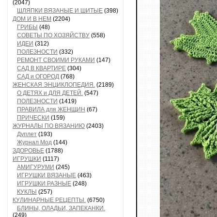
(2047)
ШЛЯПКИ ВЯЗАНЫЕ И ШИТЫЕ
(398)
ДОМ И В НЕМ
(2204)
ГРИБЫ
(48)
СОВЕТЫ ПО ХОЗЯЙСТВУ
(558)
ИДЕИ
(312)
ПОЛЕЗНОСТИ
(332)
РЕМОНТ СВОИМИ РУКАМИ
(147)
САД В КВАРТИРЕ
(304)
САД и ОГОРОД
(768)
ЖЕНСКАЯ ЭНЦИКЛОПЕДИЯ.
(2189)
О ДЕТЯХ и ДЛЯ ДЕТЕЙ.
(547)
ПОЛЕЗНОСТИ
(1419)
ПРАВИЛА для ЖЕНЩИН
(67)
ПРИЧЕСКИ
(159)
ЖУРНАЛЫ ПО ВЯЗАНИЮ
(2403)
Дуплет
(193)
Журнал Мод
(144)
ЗДОРОВЬЕ
(1788)
ИГРУШКИ
(1117)
АМИГУРУМИ
(245)
ИГРУШКИ ВЯЗАНЫЕ
(463)
ИГРУШКИ РАЗНЫЕ
(248)
КУКЛЫ
(257)
КУЛИНАРНЫЕ РЕЦЕПТЫ.
(6750)
БЛИНЫ, ОЛАДЬИ, ЗАПЕКАНКИ.
(249)