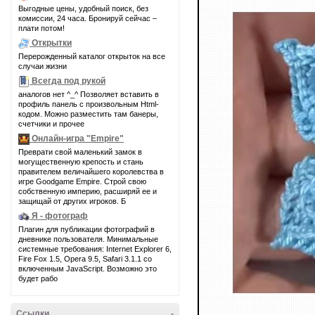
Выгодные цены, удобный поиск, без
комиссии, 24 часа. Бронируй сейчас –
плати потом!
Открытки
Перерожденный каталог открыток на все
случаи жизни
Всегда под рукой
аналогов нет ^_^ Позволяет вставить в
профиль панель с произвольным Html-
кодом. Можно разместить там банеры,
счетчики и прочее
Онлайн-игра "Empire"
Преврати свой маленький замок в
могущественную крепость и стань
правителем величайшего королевства в
игре Goodgame Empire. Строй свою
собственную империю, расширяй ее и
защищай от других игроков. Б
Я - фотограф
Плагин для публикации фотографий в
дневнике пользователя. Минимальные
системные требования: Internet Explorer 6,
Fire Fox 1.5, Opera 9.5, Safari 3.1.1 со
включенным JavaScript. Возможно это
будет рабо
Ссылки
-