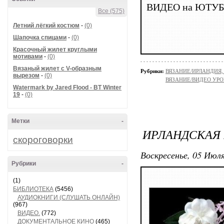
ВИДЕО на ЮТУБ
Все (575)
Летний лёгкий костюм
-
(0)
Шапочка спицами
-
(0)
Красочный жилет круглыми
мотивами
-
(0)
Вязаный жилет с V-образным
Рубрики:
ВЯЗАНИЕ/ИРЛАНДИЯ
вырезом
-
(0)
ВЯЗАНИЕ/ВИДЕО УР
Watermark by Jared Flood - BT Winter
19
-
(0)
Метки
-
ИРЛАНДСКАЯ
скороговорки
Воскресенье, 05 Июля
Рубрики
-
(1)
БИБЛИОТЕКА
(5456)
АУДИОКНИГИ (СЛУШАТЬ ОНЛАЙН)
(967)
ВИДЕО.
(772)
ДОКУМЕНТАЛЬНОЕ КИНО
(465)