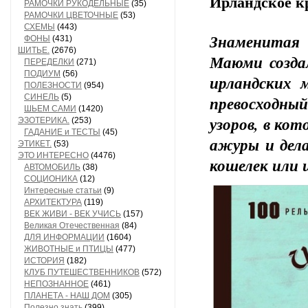
Ирландское к
РАМОЧКИ РУКОДЕЛЬНЫЕ
(35)
РАМОЧКИ ЦВЕТОЧНЫЕ
(53)
СХЕМЫ
(443)
Знаменитая
ФОНЫ
(431)
ШИТЬЕ.
(2676)
Маюми созда
ПЕРЕДЕЛКИ
(271)
ПОДИУМ
(56)
ирландских 
ПОЛЕЗНОСТИ
(954)
СИНЕЛЬ
(5)
превосходны
ШЬЕМ САМИ
(1420)
узоров, в ко
ЭЗОТЕРИКА.
(253)
ГАДАНИЕ и ТЕСТЫ
(45)
ажуры и дела
ЭТИКЕТ.
(53)
ЭТО ИНТЕРЕСНО
(4476)
кошелек или 
АВТОМОБИЛЬ
(38)
СОЦИОНИКА
(12)
Интересные статьи
(9)
АРХИТЕКТУРА
(119)
ВЕК ЖИВИ - ВЕК УЧИСЬ
(157)
Великая Отечественная
(84)
ДЛЯ ИНФОРМАЦИИ
(1604)
ЖИВОТНЫЕ и ПТИЦЫ
(477)
ИСТОРИЯ
(182)
КЛУБ ПУТЕШЕСТВЕННИКОВ
(572)
НЕПОЗНАННОЕ
(461)
ПЛАНЕТА - НАШ ДОМ
(305)
Полезно знать
(399)