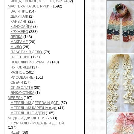
ЯЙЦА, ТВОРОГ, МОЛОКО, сыр.
(432)
МАСТЕРА НА ВСЕ РУКИ.
(1692)
ВАЛЯНИЕ
(54)
ДЕКУПАЖ
(2)
КАРВИНГ
(22)
КИНУСАЙГА
(8)
КРУЖЕВО
(283)
ЛЕПКА
(143)
МАКРАМЕ
(20)
МЫЛО
(28)
ПЛАСТИК-В ДЕЛО.
(79)
ПЛЕТЕНИЕ
(125)
ПОДЕЛКИ ИЗ БУМАГИ
(148)
ПУГОВИЦЫ
(37)
РАЗНОЕ
(501)
РИСОВАНИЕ
(151)
СВЕЧИ
(17)
ФРИВОЛИТЕ
(20)
ЭНКАУСТИКА
(1)
МЕБЕЛЬ
(197)
МЕБЕЛЬ ИЗ ДЕРЕВА И ДСП.
(57)
МЕБЕЛЬ ИЗ КАРТОНА и др.
(41)
МЕБЕЛЬНЫЕ ИДЕИ
(105)
МОДЕЛИ ДЛЯ ДЕТЕЙ.
(2533)
ЖУРНАЛЫ - МОДА ДЛЯ ДЕТЕЙ
(137)
ИДЕИ
(68)