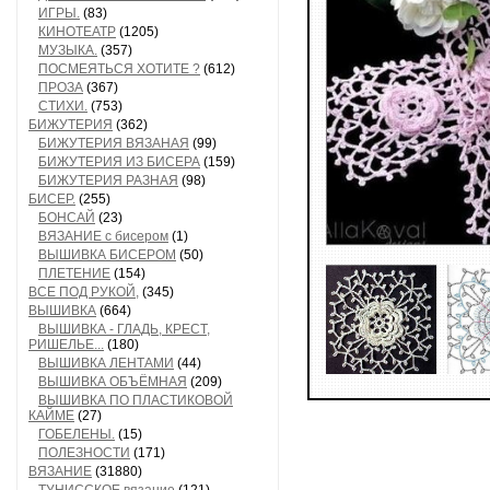
ИГРЫ.
(83)
КИНОТЕАТР
(1205)
МУЗЫКА.
(357)
ПОСМЕЯТЬСЯ ХОТИТЕ ?
(612)
ПРОЗА
(367)
СТИХИ.
(753)
БИЖУТЕРИЯ
(362)
БИЖУТЕРИЯ ВЯЗАНАЯ
(99)
БИЖУТЕРИЯ ИЗ БИСЕРА
(159)
БИЖУТЕРИЯ РАЗНАЯ
(98)
БИСЕР.
(255)
БОНСАЙ
(23)
ВЯЗАНИЕ с бисером
(1)
ВЫШИВКА БИСЕРОМ
(50)
ПЛЕТЕНИЕ
(154)
ВСЕ ПОД РУКОЙ,
(345)
ВЫШИВКА
(664)
ВЫШИВКА - ГЛАДЬ, КРЕСТ,
РИШЕЛЬЕ...
(180)
ВЫШИВКА ЛЕНТАМИ
(44)
ВЫШИВКА ОБЪЁМНАЯ
(209)
ВЫШИВКА ПО ПЛАСТИКОВОЙ
КАЙМЕ
(27)
ГОБЕЛЕНЫ.
(15)
ПОЛЕЗНОСТИ
(171)
ВЯЗАНИЕ
(31880)