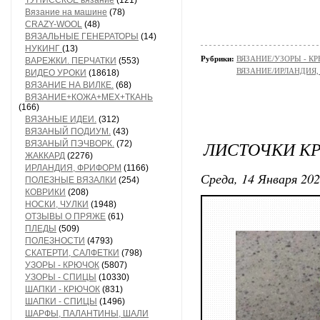
ТУНИССКОЕ вязание
(121)
Вязание на машине
(78)
CRAZY-WOOL
(48)
ВЯЗАЛЬНЫЕ ГЕНЕРАТОРЫ
(14)
НУКИНГ
(13)
Рубрики:
ВЯЗАНИЕ/УЗОРЫ - К
ВАРЕЖКИ. ПЕРЧАТКИ
(553)
ВЯЗАНИЕ/ИРЛАНДИЯ
ВИДЕО УРОКИ
(18618)
ВЯЗАНИЕ НА ВИЛКЕ.
(68)
ВЯЗАНИЕ+КОЖА+МЕХ+ТКАНЬ
(166)
ВЯЗАНЫЕ ИДЕИ.
(312)
ВЯЗАНЫЙ ПОДИУМ.
(43)
ЛИСТОЧКИ К
ВЯЗАНЫЙ ПЭЧВОРК.
(72)
ЖАККАРД
(2276)
ИРЛАНДИЯ, ФРИФОРМ
(1166)
Среда, 14 Января 202
ПОЛЕЗНЫЕ ВЯЗАЛКИ
(254)
КОВРИКИ
(208)
НОСКИ, ЧУЛКИ
(1948)
ОТЗЫВЫ О ПРЯЖЕ
(61)
ПЛЕДЫ
(509)
ПОЛЕЗНОСТИ
(4793)
СКАТЕРТИ, САЛФЕТКИ
(798)
УЗОРЫ - КРЮЧОК
(5807)
УЗОРЫ - СПИЦЫ
(10330)
ШАПКИ - КРЮЧОК
(831)
ШАПКИ - СПИЦЫ
(1496)
ШАРФЫ, ПАЛАНТИНЫ, ШАЛИ