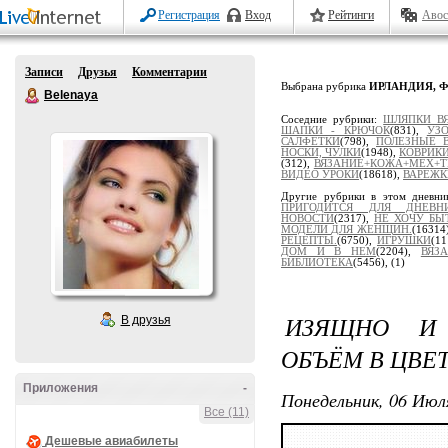
Регистрация
Вход
Рейтинги
Авос
Записи
Друзья
Комментарии
Выбрана рубрика
ИРЛАНДИЯ, 
Belenaya
Соседние рубрики:
ШЛЯПКИ В
ШАПКИ - КРЮЧОК
(831),
УЗ
САЛФЕТКИ
(798),
ПОЛЕЗНЫЕ 
НОСКИ, ЧУЛКИ
(1948),
КОВРИК
(312),
ВЯЗАНИЕ+КОЖА+МЕХ+Т
ВИДЕО УРОКИ
(18618),
ВАРЕЖК
Другие рубрики в этом дневни
ПРИГОДИТСЯ ДЛЯ ДНЕВНИ
НОВОСТИ
(2317),
НЕ ХОЧУ БЫ
МОДЕЛИ ДЛЯ ЖЕНЩИН.
(16314
РЕЦЕПТЫ.
(6750),
ИГРУШКИ
(1
ДОМ И В НЕМ
(2204),
ВЯЗ
БИБЛИОТЕКА
(5456),
(1)
ИЗЯЩНО И 
В друзья
ОБЪЁМ В ЦВЕ
Приложения
-
Понедельник, 06 Июля
Все (11)
Дешевые авиабилеты