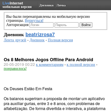
Live
Internet
Дневники
Личка
мобильная версия
Вы были перенаправлены на мобильную версию
страницы.
Вернуться!
Авторизация
Дневник
beatrizrosa7
Лента друзей
-
Дневник
-
Полная версия
Os 8 Melhores Jogos Offline Para Android
20-05-2019 00:22
к комментариям
-
к полной версии
-
понравилось!
Os Deuses Estão Em Festa
Os baianos sugeriram a proposta de montar um aplicativo
pra auxiliar gurias, entre 3 e 8 anos, com problemas de
alfabetização. De forma divertida e interativa, a plataforma