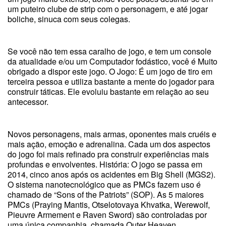
um puteiro clube de strip com o personagem, e até jogar
boliche, sinuca com seus colegas.
Se você não tem essa caralho de jogo, e tem um console
da atualidade e/ou um Computador fodástico, você é Muito
obrigado a dispor este jogo. O Jogo: É um jogo de tiro em
terceira pessoa e utiliza bastante a mente do jogador para
construir táticas. Ele evoluiu bastante em relação ao seu
antecessor.
Novos personagens, mais armas, oponentes mais cruéis e
mais ação, emoção e adrenalina. Cada um dos aspectos
do jogo foi mais refinado pra construir experiências mais
profundas e envolventes. História: O jogo se passa em
2014, cinco anos após os acidentes em Big Shell (MGS2).
O sistema nanotecnológico que as PMCs fazem uso é
chamado de “Sons of the Patriots” (SOP). As 5 maiores
PMCs (Praying Mantis, Otselotovaya Khvatka, Werewolf,
Pieuvre Armement e Raven Sword) são controladas por
uma única companhia, chamada Outer Heaven,