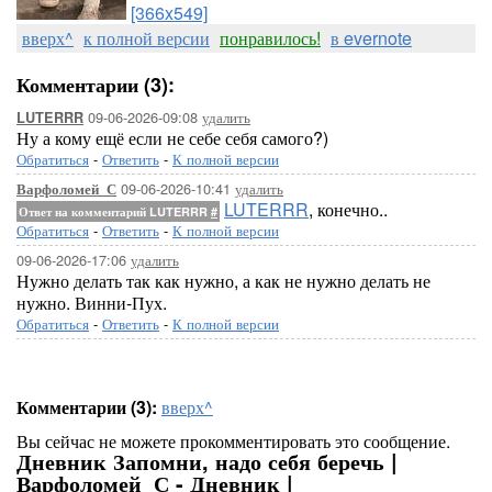
[366x549]
вверх^
к полной версии
понравилось!
в evernote
Комментарии (3):
09-06-2026-09:08
удалить
LUTERRR
Ну а кому ещё если не себе себя самого?)
Обратиться
-
Ответить
-
К полной версии
09-06-2026-10:41
удалить
Варфоломей_С
LUTERRR
, конечно..
Ответ на комментарий LUTERRR
#
Обратиться
-
Ответить
-
К полной версии
09-06-2026-17:06
удалить
Нужно делать так как нужно, а как не нужно делать не
нужно. Винни-Пух.
Обратиться
-
Ответить
-
К полной версии
Комментарии (3):
вверх^
Вы сейчас не можете прокомментировать это сообщение.
Дневник Запомни, надо себя беречь |
Варфоломей_С - Дневник |