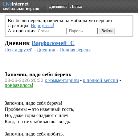
Live
Internet
Дневники
Личка
мобильная версия
Вы были перенаправлены на мобильную версию
страницы.
Вернуться!
Авторизация
Дневник
Варфоломей_С
Лента друзей
-
Дневник
-
Полная версия
Запомни, надо себя беречь
08-06-2026 20:33
к комментариям
-
к полной версии
-
понравилось!
Запомни, надо себя беречь!
Проблемы – это извечный гость,
Но, даже горы спадают с плеч,
Когда на них забиваешь гвоздь.
Запомни, надо себя любить,