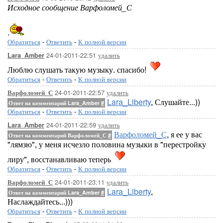
Исходное сообщение Варфоломей_С
.
Обратиться
-
Ответить
-
К полной версии
24-01-2011-22:51
удалить
Lara_Amber
Люблю слушать такую музыку. спасибо!
Обратиться
-
Ответить
-
К полной версии
24-01-2011-22:57
удалить
Варфоломей_С
Lara_Liberty
, Слушайте...))
Ответ на комментарий Lara_Amber
#
Обратиться
-
Ответить
-
К полной версии
24-01-2011-22:59
удалить
Lara_Amber
Варфоломей_С
, я ее у вас
Ответ на комментарий Варфоломей_С
#
"лямзю", у меня исчезло половина музыки в "перестройку
лиру", восстанавливаю теперь
Обратиться
-
Ответить
-
К полной версии
24-01-2011-23:11
удалить
Варфоломей_С
Lara_Liberty
,
Ответ на комментарий Lara_Amber
#
Наслаждайтесь...)))
Обратиться
-
Ответить
-
К полной версии