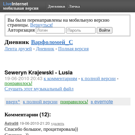
Live
Internet
Дневники
Личка
мобильная версия
Вы были перенаправлены на мобильную версию
страницы.
Вернуться!
Авторизация
Дневник
Варфоломей_С
Лента друзей
-
Дневник
-
Полная версия
Seweryn Krajewski - Lusia
19-06-2010 20:43
к комментариям
-
к полной версии
-
понравилось!
Слушать этот музыкальный файл
вверх^
к полной версии
понравилось!
в evernote
Комментарии (12):
19-06-2010-21:20
удалить
Astra58
Спасибо большое, процитировала))
Слушаю...))