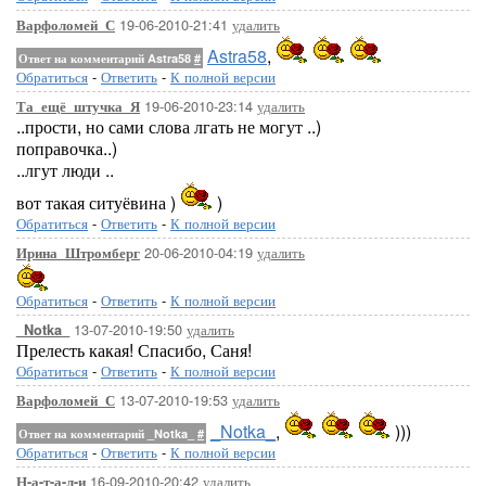
19-06-2010-21:41
удалить
Варфоломей_С
Astra58
,
Ответ на комментарий Astra58
#
Обратиться
-
Ответить
-
К полной версии
19-06-2010-23:14
удалить
Та_ещё_штучка_Я
..прости, но сами слова лгать не могут ..)
поправочка..)
..лгут люди ..
вот такая ситуёвина )
)
Обратиться
-
Ответить
-
К полной версии
20-06-2010-04:19
удалить
Ирина_Штромберг
Обратиться
-
Ответить
-
К полной версии
13-07-2010-19:50
удалить
_Notka_
Прелесть какая! Спасибо, Саня!
Обратиться
-
Ответить
-
К полной версии
13-07-2010-19:53
удалить
Варфоломей_С
_Notka_
,
)))
Ответ на комментарий _Notka_
#
Обратиться
-
Ответить
-
К полной версии
16-09-2010-20:42
удалить
Н-а-т-а-л-и