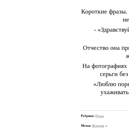
Короткие фразы.
не
- «Здравству
Отчество она при
ж
На фотографиях -
серьги без
«Люблю поря
ухаживать
Рубрики:
Проза
Метки:
История