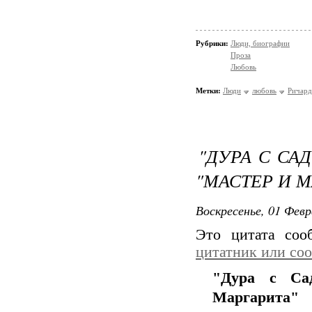
Рубрики:
Люди, биографии
Проза
Любовь
Метки:
Люди
любовь
Ричард
"ДУРА С СА
"МАСТЕР И М
Воскресенье, 01 Февр
Это цитата со
цитатник или со
"Дура с Са
Маргарита"