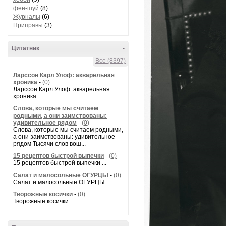
фен-шуй
(8)
Журналы
(6)
Приправы
(3)
Цитатник
-
Все (8397)
Ларссон Карл Улоф: акварельная
хроника
-
(0)
Ларссон Карл Улоф: акварельная
хроника ...
Слова, которые мы считаем
родными, а они заимствованы:
удивительное рядом
-
(0)
Слова, которые мы считаем родными,
а они заимствованы: удивительное
рядом Тысячи слов вош...
15 рецептов быстрой выпечки
-
(0)
15 рецептов быстрой выпечки ...
Салат и малосольные ОГУРЦЫ
-
(0)
Салат и малосольные ОГУРЦЫ ...
Творожные косички
-
(0)
Творожные косички ...