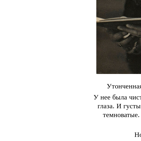
Утонченная
У нее была чис
глаза. И густ
темноватые.
Но