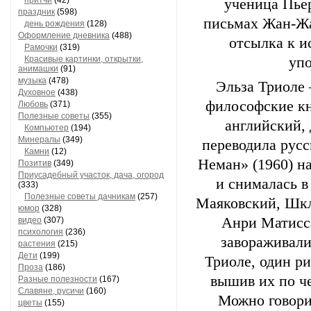
притчи
(42)
ученица Пьер
праздник
(598)
письмах Жан-Жа
день рождения
(128)
Оформление дневника
(488)
отсылка к и
Рамочки
(319)
Красивые картинки, открытки,
упо
анимашки
(91)
музыка
(478)
Эльза Триоле 
Духовное
(438)
философские кн
Любовь
(371)
Полезные советы
(355)
английский,
Компьютер
(194)
Минералы
(349)
переводила русс
Камни
(12)
Неман» (1960) н
Позитив
(349)
Приусадебный участок, дача, огород
и снималась в
(333)
Полезные советы дачникам
(257)
Маяковский, Шкл
юмор
(328)
Анри Матисса
видео
(307)
психология
(236)
завораживали
растения
(215)
Дети
(199)
Триоле, один ри
Проза
(186)
вышив их по ч
Разные полезности
(167)
Славяне, русичи
(160)
Можно говори
цветы
(155)