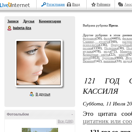
Регистрация
Вход
Рейтинги
Авос
Записи
Друзья
Комментарии
Выбрана рубрика
Проза
.
babeta-liza
Другие рубрики в этом дневн
фотошоп
(30),
фото
(4405),
фильм
Славяне, русичи
(160),
растен
психология
(236),
Приусадебный
поэзия
(1330),
Политика
(30),
Пол
музыка
(478),
мода
(72),
Минера
Комнатные цветы
(22),
книги
(9
мире
(1953),
Здоровье
(904),
Жур
Вязание
(142),
вышивка
(33),
видео
121 ГОД 
КАССИЛЯ
В друзья
Суббота, 11 Июля 20
Это цитата со
Фотоальбом
-
цитатник или со
Все (186)