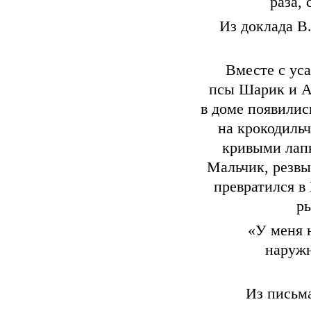
раза,
Из доклада В
Вместе с ус
псы Шарик и А
в доме появилис
на крокодиль
кривыми лапк
Мальчик, резвы
превратился в
р
«У меня 
наружн
Из письм