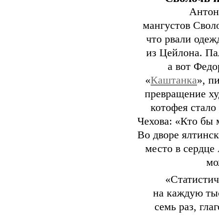
Антон
мангустов Своло
что рвали одеж
из Цейлона. Па
а вот Федо
«
Каштанка
», п
превращение ху
котофея стало
Чехова: «Кто бы 
Во дворе ялтинск
место в сердце
мо
«Статистич
на каждую тыс
семь раз, гла