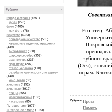
Рубрики
-
Советски
города и страны
(4551)
музеи
(296)
фото
(4405)
Его отец, А
мои фото
(78)
искусство
(4283)
Университе
прикладное искусство
(505)
Покровской
ювелирные изделия, украшения
(439)
преподавал
Антиквариат
(360)
фарфор,серебро
(352)
зубного вр
архитектура
(236)
скульптура
(207)
(Ося), ставш
стекло, керамика
(170)
играм. Близк
резьба по камню,кости , по дереву
(140)
кино, театр
(60)
живопись
(4152)
животные
(3912)
птицы
(855)
млекопитающие
(100)
Рубрики:
Проза
насекомые
(85)
Путешествия
(1977)
Память
Интересное в мире
(1953)