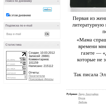
Поиск по дневнику
-
в этом дневнике
Первая из же
литературную 
Подписка по e-mail
-
п
«Мама спраш
Статистика
-
времени мне
газете — «
Создан: 10.03.2012
Записей: 28881
которые не з
Комментариев:
101159
Написано: 215112
Отчеты:
Так писала Эл
Посетители
Поисковые фразы
Рубрики:
Люди, биографии
Проза
Любовь