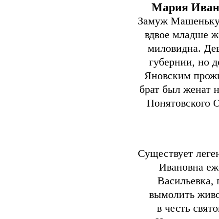
Мария Ивано
Замуж Машеньку 
вдвое младше ж
миловидна. Де
губернии, но 
Яновским прожи
брат был женат н
Понятовского О
Существует леге
Ивановна еж
Васильевка, 
вымолить живо
в честь свят