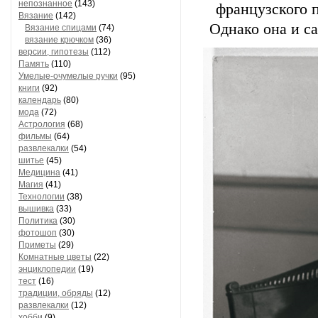
непознанное
(143)
французского 
Вязание
(142)
Однако она и с
Вязание спицами
(74)
вязание крючком
(36)
версии, гипотезы
(112)
Память
(110)
Умелые-очумелые ручки
(95)
книги
(92)
календарь
(80)
мода
(72)
Астрология
(68)
фильмы
(64)
развлекалки
(54)
шитье
(45)
Медицина
(41)
Магия
(41)
Технологии
(38)
вышивка
(33)
Политика
(30)
фотошоп
(30)
Приметы
(29)
Комнатные цветы
(22)
энциклопедии
(19)
тест
(16)
традиции, обряды
(12)
развлекалки
(12)
хобби
(9)