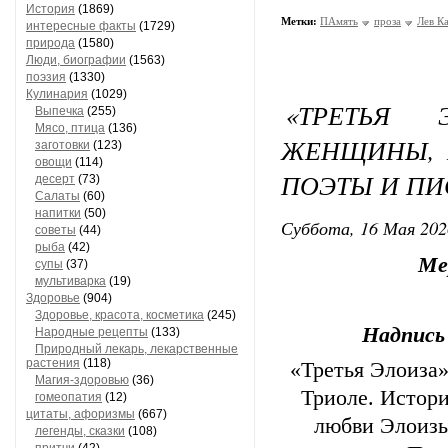
История
(1869)
Метки:
ПАмять
проза
Лев К
интересные факты
(1729)
природа
(1580)
Люди, биографии
(1563)
поэзия
(1330)
Кулинария
(1029)
«ТРЕТЬЯ 
Выпечка
(255)
Мясо, птица
(136)
ЖЕНЩИНЫ, 
заготовки
(123)
овощи
(114)
ПОЭТЫ И ПИ
десерт
(73)
Салаты
(60)
напитки
(50)
Суббота, 16 Мая 202
советы
(44)
рыба
(42)
Ме
супы
(37)
мультиварка
(19)
Здоровье
(904)
Здоровье, красота, косметика
(245)
Надпись
Народные рецепты
(133)
Природный лекарь, лекарственные
растения
(118)
«Третья Элоиза»
Магия-здоровью
(36)
Триоле. Истори
гомеопатия
(12)
цитаты, афоризмы
(667)
любви Элоизы 
легенды, сказки
(108)