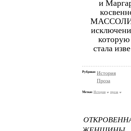
и Марга
косвенн
МАССОЛИта
исключени
которую 
стала изв
Рубрики:
История
Проза
Метки:
История
проза
ОТКРОВЕНН
ЖЕНЩИНЫ, 