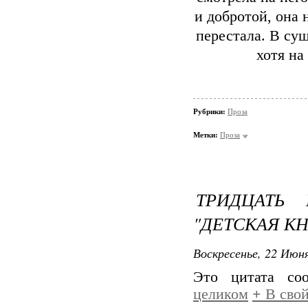
и добротой, она 
перестала. В сущ
хотя на
Рубрики:
Проза
Метки:
Проза
ТРИДЦАТЬ
"ДЕТСКАЯ К
Воскресенье, 22 Июня
Это цитата с
целиком
+
В свой