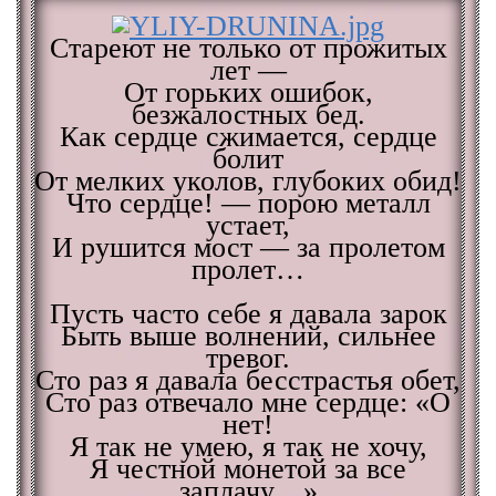
Стареют не только от прожитых
лет —
От горьких ошибок,
безжалостных бед.
Как сердце сжимается, сердце
болит
От мелких уколов, глубоких обид!
Что сердце! — порою металл
устает,
И рушится мост — за пролетом
пролет…
Пусть часто себе я давала зарок
Быть выше волнений, сильнее
тревог.
Сто раз я давала бесстрастья обет,
Сто раз отвечало мне сердце: «О
нет!
Я так не умею, я так не хочу,
Я честной монетой за все
заплачу…»