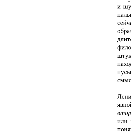
и шу
паль
сей
обра
длит
фил
шту
нахо
пусь
смыс
Лен
явн
втор
или 
поня