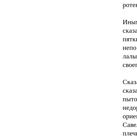
роте
Иным
сказ
пятк
непо
лалы
свое
Сказ
сказ
пыто
нед
ори
Саве
плеч