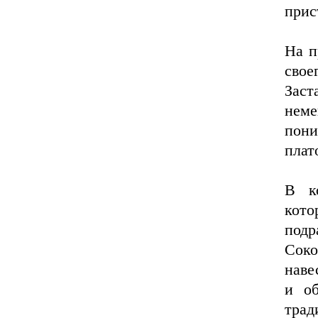
прис
На п
свое
Заст
нем
пони
плат
В к
кото
под
Соко
наве
и о
трад