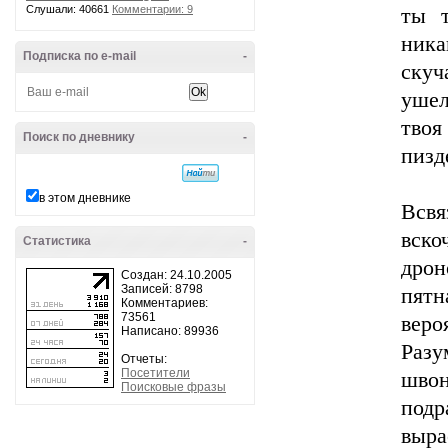
Слушали: 40661
Комментарии: 9
ты т
ника
Подписка по e-mail
-
скуч
ушел
твоя
Поиск по дневнику
-
пизд
в этом дневнике
Всвя
вск
Статистика
-
дрон
Создан: 24.10.2005
Записей: 8798
пят
Комментариев:
73561
веро
Написано: 89936
Разу
Отчеты:
Посетители
швон
Поисковые фразы
подр
выр