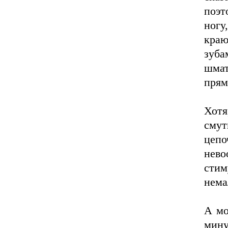
поэт
ногу
краю
зуба
шма
прям
Хотя
сму
цеп
нев
стим
нема
А мо
мину