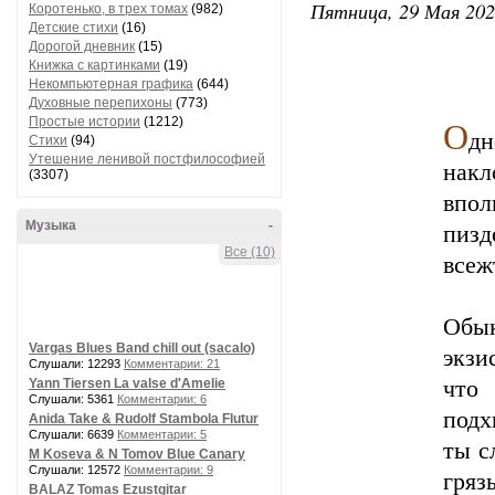
Пятница, 29 Мая 202
Коротенько, в трех томах
(982)
Детские стихи
(16)
Дорогой дневник
(15)
Книжка с картинками
(19)
Некомпьютерная графика
(644)
Духовные перепихоны
(773)
Простые истории
(1212)
О
дн
Стихи
(94)
Утешение ленивой постфилософией
нак
(3307)
впол
Музыка
-
пизд
Все (10)
всеж
Обы
Vargas Blues Band chill out (sacalo)
экзи
Слушали: 12293
Комментарии: 21
Yann Tiersen La valse d'Amelie
что
Слушали: 5361
Комментарии: 6
подх
Anida Take & Rudolf Stambola Flutur
Слушали: 6639
Комментарии: 5
ты с
M Koseva & N Tomov Blue Canary
Слушали: 12572
Комментарии: 9
гряз
BALAZ Tomas Ezustgitar