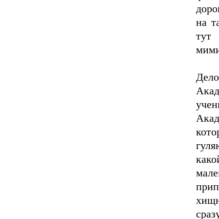
доро
на т
ту
мим
Дел
Акад
уче
Акад
кото
гуля
како
мале
прип
хищ
сраз