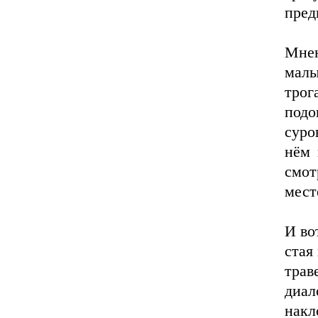
пред
Мнен
малы
трог
под
суро
нём 
смот
мест
И во
стая
трав
диа
нак