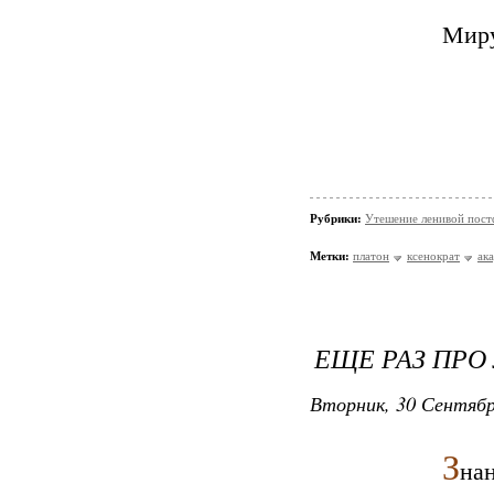
Миру
Рубрики:
Утешение ленивой пос
Метки:
платон
ксенократ
ак
ЕЩЕ РАЗ ПРО
Вторник, 30 Сентябр
З
нан