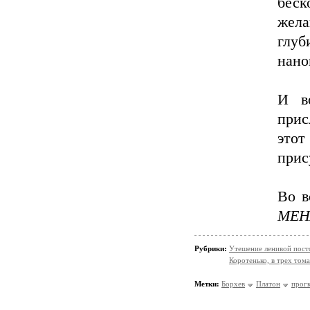
бес
жела
глу
нано
И в
прис
это
прис
Во в
МЕН
Рубрики:
Утешение ленивой пос
Коротенько, в трех том
Метки:
Борхев
Платон
прог