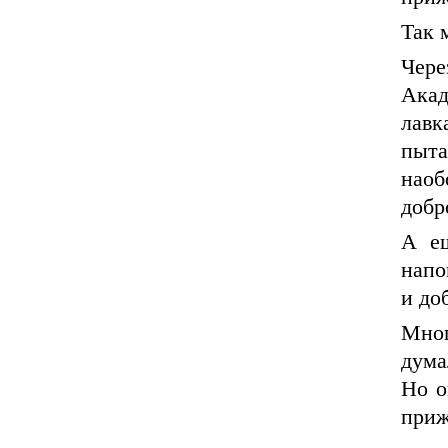
Так 
Чере
Ака
лавк
пыта
наоб
добр
А е
напо
и до
Мно
дума
Но о
приж