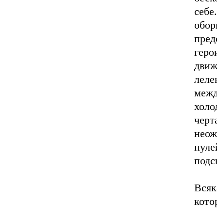
себ
обор
пред
гер
движ
леле
меж
холо
черт
неож
нуле
подс
Всяк
кото