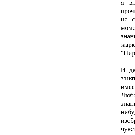
я в
проч
не 
моме
знан
жарк
"Пир
И де
заня
имее
Любо
знан
нибу
изоб
чувс