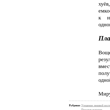
хуёв
емко
к н
одно
Пла
Вощ
резу
вме
полу
одно
Мир
Рубрики:
Утешение ленивой пос
Простые истории