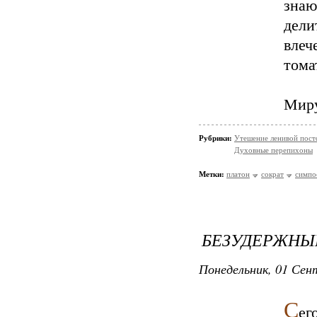
знаю
дел
влеч
тома
Миру
Рубрики:
Утешение ленивой пос
Духовные перепихоны
Метки:
платон
сократ
симпо
БЕЗУДЕРЖНЫ
Понедельник, 01 Сент
С
ег