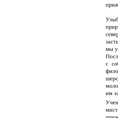
приж
Улыб
при
севе
заст
мы у
Посл
с со
фило
шер
моло
им з
Учен
мис
приж