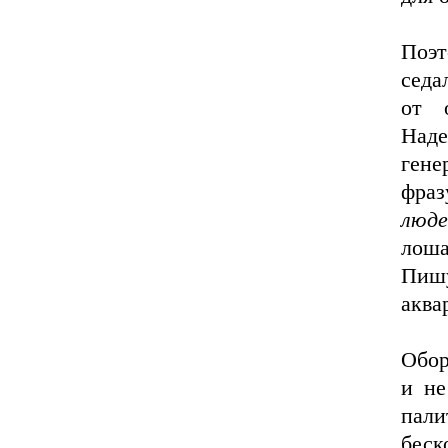
Поэт
седа
от 
Над
гене
фра
люде
лош
Пишу
аква
Обор
и не
пал
беск