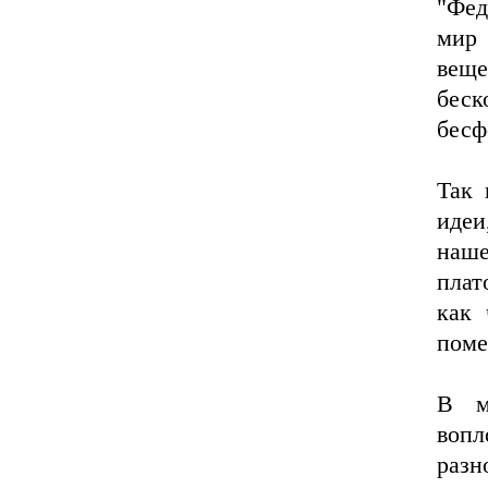
"Фед
мир 
вещ
беск
бесф
Так 
идеи
наш
плат
как
поме
В м
воп
раз