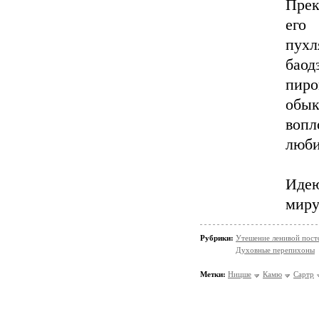
Прек
его
пухл
баод
пир
обык
воп
люби
Идею
миру
Рубрики:
Утешение ленивой пос
Духовные перепихоны
Метки:
Ницше
Камю
Сартр