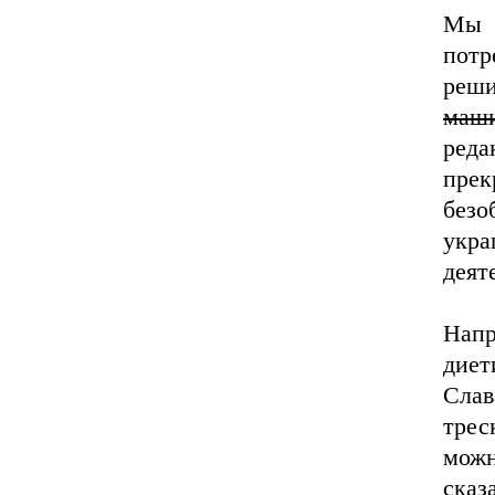
Мы 
пот
реши
маш
реда
пре
без
укр
деят
Нап
диет
Слав
трес
мож
сказ