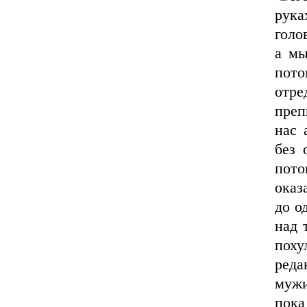
рука
голо
а мы
пот
отре
преп
нас 
без 
пото
оказ
до о
над 
пох
ред
мужи
пок