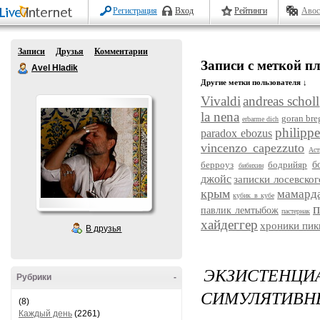
Регистрация
Вход
Рейтинги
Авос
Записи
Друзья
Комментарии
Записи с меткой п
Avel Hladik
Другие метки пользователя ↓
Vivaldi
andreas scholl
la nena
goran bre
erbarme dich
philipp
paradox ebozus
vincenzo capezzuto
Аст
берроуз
бодрийяр
б
бибихин
джойс
записки лосевско
крым
мамард
кубик в кубе
п
павлик лемтыбож
пастернак
хайдеггер
хроники пи
В друзья
ЭКЗИСТЕ
Рубрики
-
СИМУЛЯТИВН
(8)
Каждый день
(2261)