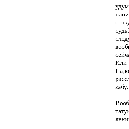
удум
напи
сраз
суд
след
вооб
сейч
Или 
Над
расс
забу
Вооб
тат
лени