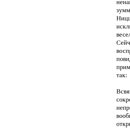
нена
зумм
Ниц
искл
вес
Сей
вос
по
прим
так:
Всвя
сок
непр
воо
откр