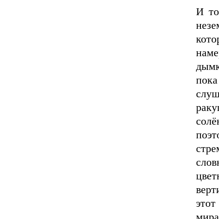
И то
незе
кото
наме
дымк
пока
слу
рак
солё
поэт
стр
сло
цве
верт
это
мира