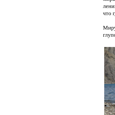
лени
что 
Миру
глуп