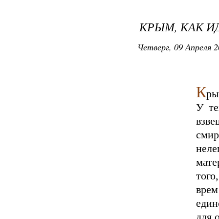
КРЫМ, КАК И
Четверг, 09 Апреля 2
К
ры
У те
взв
смир
неле
мате
того
врем
един
для 