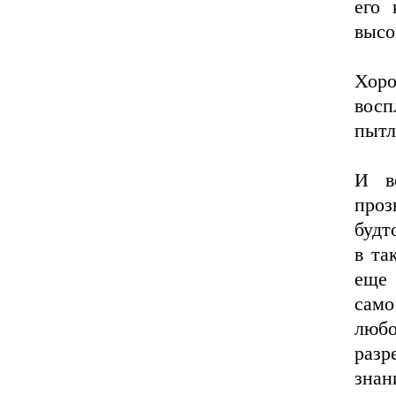
его 
высо
Хор
восп
пытл
И в
проз
будт
в та
еще
само
люб
разр
зна