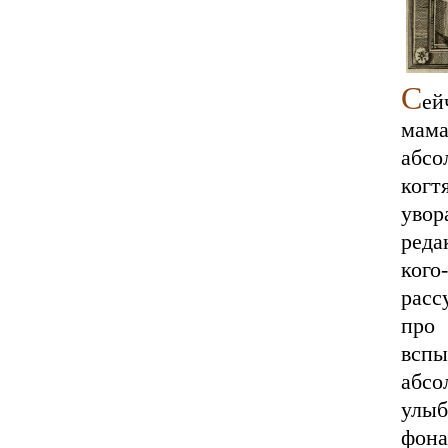
С
ей
мам
абсо
когт
уво
реда
кого
расс
про
всп
абсо
улыб
фона