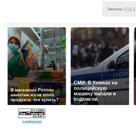
Листать:
[1]
2
3
СМИ: В Химках на
полицейскую
В магазинах России
машину напали и
ажиотаж из-за этого
подожгли.
продукта: что купить?
LiveInternet