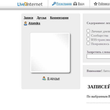
Регистрация
Вход
Рейтинги
Записи
Друзья
Комментарии
Содержимое ле
Atomiks
Личные днев
Сообщества
RSS-трансля
Понравилось
Запретить слова
Внимание!
Автор
В друзья
ЗАПИСЕЙ
По выбранным Ва