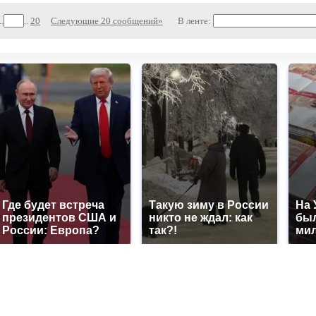
..
..
20
Следующие 20 сообщений»
В ленте:
Где будет встреча
Такую зиму в России
На 
президентов США и
никто не ждал: как
был
России: Европа?
так?!
мил