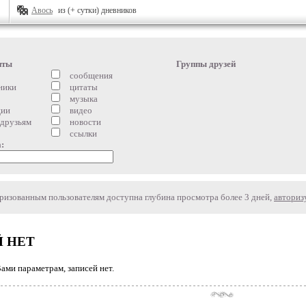
Авось
из (+ сутки) дневников
нты
Группы друзей
сообщения
ники
цитаты
музыка
ции
видео
 друзьям
новости
ссылки
:
изованным пользователям доступна глубина просмотра более 3 дней,
авториз
 НЕТ
ми параметрам, записей нет.