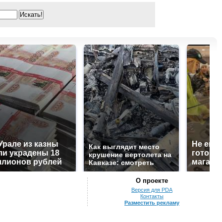
Урале из казны
Не ешьт
Как выглядит место
и украдены 18
готовую
крушение вертолета на
лионов рублей
магазин
Кавказе: смотреть
О проекте
Версия для PDA
Контакты
Разместить рекламу