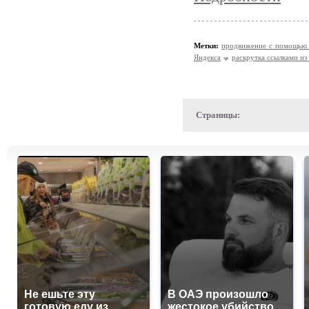
Метки:
продвижение с помощью 
Яндекса
раскрутка ссылками из
Страницы:
Не ешьте эту
В ОАЭ произошло
готовую еду из
жестокое убийство