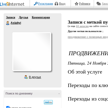
Регистрация
Вход
Рейтинги
Авос
Записи
Друзья
Комментарии
Записи с меткой п
Aslaltyi
(и еще
44 записям
на сайте сопост
Другие метки пользователя ↓
продвижение с помощью янд
ПРОДВИЖЕНИ
Пятница, 24 Ноября 
Об этой услуге
В друзья
Переходы по ключ
Поиск по дневнику
-
Переходы из соцс