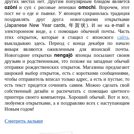
других местах нет. Другим популярным блюдом является
ozōni
и суп с рисовые лепешки
omochi
. Впрочем, этот
пост не о еде и пьянке. У японцев сохранилась традиция
поздравлять друг друга новогодними открытками
(Japanese New Year cards, 年賀状). И не на e-mail в
электоронном виде, а с помощью обычной почты. Часть
этих открыток, которые я стащил с японского
сайта
,
выкладываю здесь. Период с конца декабря по начало
января являются оживленным для японской почты.
Новогодние открытки
nengajō
японцы посылают своим
друзьям и родственникам, это похоже на западные обычай
отправки рождественских открыток. Магазины предлагают
широкий выбор открыток, есть с короткими сообщениями,
чтобы отправитель вписал только адрес, а есть и пустые, то
есть текст придется сочинять самим. Можно сделать свой
собственный дизайн и распечатать с помощью цветного
принтера своего компьютера. Хороший обычай. Вот и все,
любуемся открытками, а я поздравляю всех с наступающим
Новым годом!
Смотреть дальше