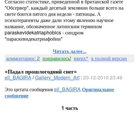
Согласно статистике, приведенной в британской газете
"Обсервер", каждый десятый землянин больше всего на
свете боится пятого дня недели - пятницы. А
психотерапевты даже дали этому явлению научное
название, обозначенное латинским термином
paraskevidekatriaphobics - синдром
"параскевидекатриафобии"
Читать далее...
комментарии: 2
понравилось!
вверх^
к полной версии
«Падал прошлогодний снег»
ell_BAGIRA
/
Gallery_Modern_Art
:
20-12-2010 23:49
Это цитата сообщения
ell_BAGIRA
Оригинальное
сообщение
1 часть