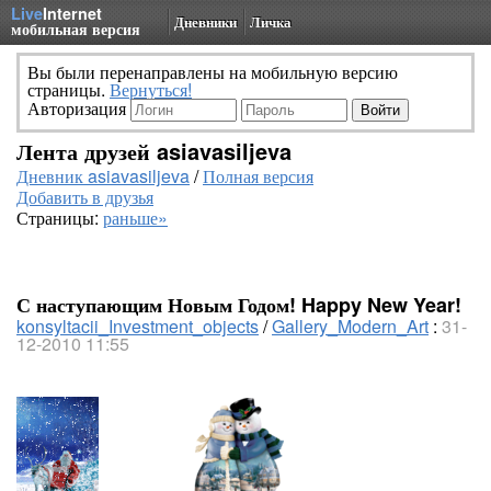
Live
Internet
Дневники
Личка
мобильная версия
Вы были перенаправлены на мобильную версию
страницы.
Вернуться!
Авторизация
Лента друзей asiavasiljeva
Дневник asiavasiljeva
/
Полная версия
Добавить в друзья
Страницы:
раньше»
С наступающим Новым Годом! Happy New Year!
konsyltacii_Investment_objects
/
Gallery_Modern_Art
:
31-
12-2010 11:55