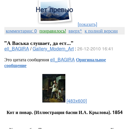
[показать]
комментарии: 0
понравилось!
вверх^
к полной версии
"А Васька слушает, да ест..."
ell_BAGIRA
/
Gallery_Modern_Art
:
26-12-2010 16:41
Это цитата сообщения
ell_BAGIRA
Оригинальное
сообщение
[483x600]
Кот и повар. (Иллюстрация басни И.А. Крылова). 1854