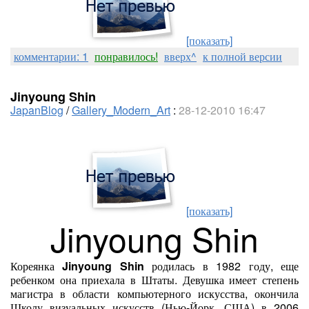
[показать]
комментарии: 1
понравилось!
вверх^
к полной версии
Jinyoung Shin
JapanBlog
/
Gallery_Modern_Art
:
28-12-2010 16:47
[показать]
Jinyoung Shin
Кореянка
Jinyoung Shin
родилась в 1982 году, еще
ребенком она приехала в Штаты. Девушка имеет степень
магистра в области компьютерного искусства, окончила
Школу визуальных искусств (Нью-Йорк, США) в 2006