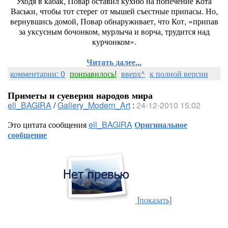
Уходя в кабак, Повар оставил кухню на попечение Кота
Васьки, чтобы тот стерег от мышей съестные припасы. Но,
вернувшись домой, Повар обнаруживает, что Кот, «припав
за уксусным бочонком, мурлыча и ворча, трудится над
курчонком».
Читать далее...
комментарии: 0
понравилось!
вверх^
к полной версии
Приметы и суеверия народов мира
ell_BAGIRA
/
Gallery_Modern_Art
:
24-12-2010 15:02
Это цитата сообщения
ell_BAGIRA
Оригинальное
сообщение
[показать]