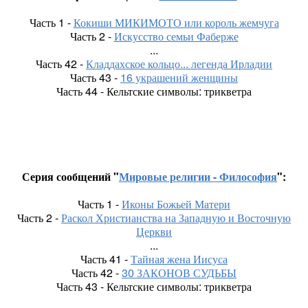
Часть 1 -
Кокиши МИКИМОТО или король жемчуга
Часть 2 -
Искусство семьи Фаберже
...
Часть 42 -
Кладдахское кольцо... легенда Ирладии
Часть 43 -
16 украшений женщины
Часть 44 - Кельтские символы: трикветра
Серия сообщений "
Мировые религии - Философия
":
Часть 1 -
Иконы Божьей Матери
Часть 2 -
Раскол Христианства на Западную и Восточную
Церкви
...
Часть 41 -
Тайная жена Иисуса
Часть 42 -
30 ЗАКОНОВ СУДЬБЫ
Часть 43 - Кельтские символы: трикветра