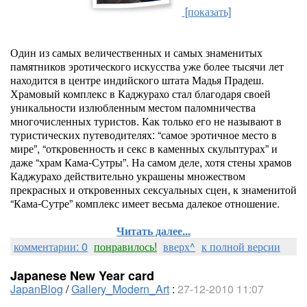
[показать]
Один из самых величественных и самых знаменитых
памятников эротического искусства уже более тысячи лет
находится в центре индийского штата Мадья Прадеш.
Храмовый комплекс в Каджурахо стал благодаря своей
уникальности излюбленным местом паломничества
многочисленных туристов. Как только его не называют в
туристических путеводителях: “самое эротичное место в
мире”, “откровенность и секс в каменных скульптурах” и
даже “храм Кама-Сутры”. На самом деле, хотя стены храмов
Каджурахо действительно украшены множеством
прекрасных и откровенных сексуальных сцен, к знаменитой
“Кама-Сутре” комплекс имеет весьма далекое отношение.
Читать далее...
комментарии: 0
понравилось!
вверх^
к полной версии
Japanese New Year card
JapanBlog
/
Gallery_Modern_Art
:
27-12-2010 11:07