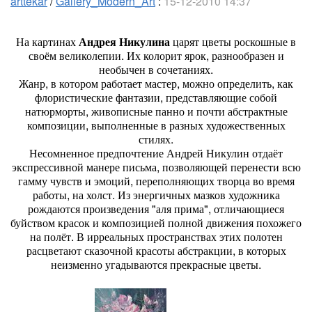
arttekar
/
Gallery_Modern_Art
:
15-12-2010 14:37
На картинах
Андрея Никулина
царят цветы роскошные в
своём великолепии. Их колорит ярок, разнообразен и
необычен в сочетаниях.
Жанр, в котором работает мастер, можно определить, как
флористические фантазии, представляющие собой
натюрморты, живописные панно и почти абстрактные
композиции, выполненные в разных художественных
стилях.
Несомненное предпочтение Андрей Никулин отдаёт
экспрессивной манере письма, позволяющей перенести всю
гамму чувств и эмоций, переполняющих творца во время
работы, на холст. Из энергичных мазков художника
рождаются произведения "аля прима", отличающиеся
буйством красок и композицией полной движения похожего
на полёт. В ирреальных пространствах этих полотен
расцветают сказочной красоты абстракции, в которых
неизменно угадываются прекрасные цветы.