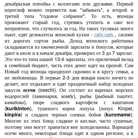
декабрьская попойка с коллегами или друзьями. Первый
иероглиф можно перевести как "забывать", а второй и
третий типа "годовое собрание". То есть, японцы
провожают старый год, стремясь утопить в саке все
неприятное, что случилось за год. На таких тусовках много
пьют, едят деликатесы японской кухни -
сябу-сябу
, сасими
из дорогих сортов рыбы. Доход японского работника
складывается из ежемесячной зарплаты и бонусов, которые
дают в июле и в начале декабря, примерно от 3 до 7 зарплат.
Это что-то типа нашей 13-й зарплаты, это приличный вклад
в семейный бюджет, часть этих денег идет на пропой. Сам
Новый год японцы празднуют скромно и в кругу семьи, а
не любовницы. В первые 2-3 дня января никто ничего не
делает, все отдыхают и едят праздничный набор холодных
закусок
осечи
(osechi). Он состоит из вареных морских
водорослей (ламинария, комбу), рыбы (рыбный паштет,
камабоко), пюре сладкого картофеля с каштаном
(
kurikinton
), тушеного корня лопуха (лопух Kinpei,
kinpira
) и сладких черных соевых бобов (
kuromame
).
Многие из этих блюд сладкие и кислые, часто сушеные,
поэтому они могут храниться вне холодильника. Вариаций
осечи много, некоторые блюда едят в одном регионе, а в