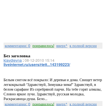
комментарии: 0
понравилось!
вверх^
к полной версии
Без заголовка
klavdievna
:
08-12-2010 15:14
liveinternet.ru/users/riett...143199223/
Белым снегом всё покрыло: И деревья и дома. Свищет ветер
легкокрылый “Здравствуй, Зимушка-зима!” Здравствуй, в
белом сарафане Из серебряной парчи. На тебе горят алмазы,
Словно яркие лучи. Здравствуй, русская молодка,
Раскрасавица-душа. Бело...
комментарии: 0
понравилось!
вверх^
к полной версии