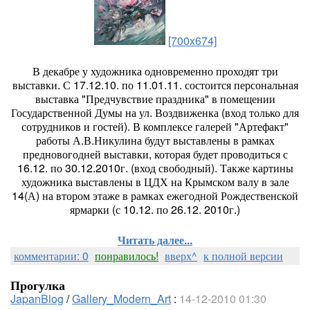
[700x674]
В декабре у художника одновременно проходят три
выставки. С 17.12.10. по 11.01.11. состоится персональная
выставка "Предчувствие праздника" в помещении
Государственной Думы на ул. Воздвиженка (вход только для
сотрудников и гостей). В комплексе галерей "Артефакт"
работы А.В.Никулина будут выставлены в рамках
предновогодней выставки, которая будет проводиться с
16.12. по 30.12.2010г. (вход свободный). Также картины
художника выставлены в ЦДХ на Крымском валу в зале
14(А) на втором этаже в рамках ежегодной Рождественской
ярмарки (с 10.12. по 26.12. 2010г.)
Читать далее...
комментарии: 0
понравилось!
вверх^
к полной версии
Прогулка
JapanBlog
/
Gallery_Modern_Art
:
14-12-2010 01:30