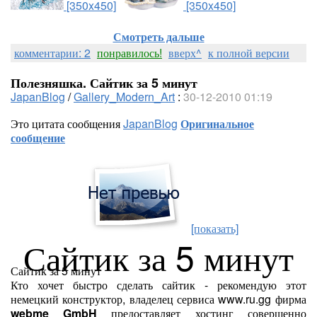
[350x450]
[350x450]
Смотреть дальше
комментарии: 2
понравилось!
вверх^
к полной версии
Полезняшка. Сайтик за 5 минут
JapanBlog
/
Gallery_Modern_Art
:
30-12-2010 01:19
Это цитата сообщения
JapanBlog
Оригинальное
сообщение
[показать]
Сайтик за 5 минут
Сайтик за 5 минут
Кто хочет быстро сделать сайтик - рекомендую этот
немецкий конструктор, владелец сервиса www.ru.gg фирма
webme GmbH
предоставляет хостинг совершенно