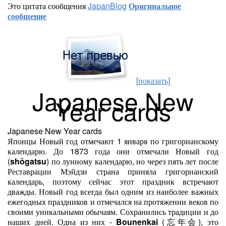
Это цитата сообщения
JapanBlog
Оригинальное
сообщение
[показать]
Japanese New
Year cards
Japanese New Year cards
Японцы Новый год отмечают 1 января по григорианскому
календарю. До 1873 года они отмечали Новый год
(
shōgatsu
) по лунному календарю, но через пять лет после
Реставрации Мэйдзи страна приняла григорианский
календарь, поэтому сейчас этот праздник встречают
дважды. Новый год всегда был одним из наиболее важных
ежегодных праздников и отмечался на протяжении веков по
своими уникальными обычаям. Сохранились традиции и до
наших дней. Одна из них -
Bounenkai
(忘年会), это