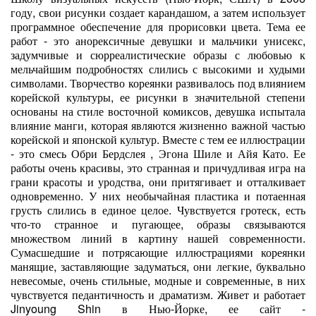
году, свои рисунки создает карандашом, а затем использует
программное обеспечение для прорисовки цвета. Тема ее
работ - это анорексичные девушки и мальчики унисекс,
задумчивые и сюрреалистические образы с любовью к
мельчайшим подробностях слились с высокими и худыми
символами. Творчество кореянки развивалось под влиянием
корейской культуры, ее рисунки в значительной степени
основаны на стиле восточной комиксов, девушка испытала
влияние манги, которая являются жизненно важной частью
корейской и японской культур. Вместе с тем ее иллюстрации
- это смесь Обри Бердслея , Эгона Шиле и Айя Като. Ее
работы очень красивы, это странная и причудливая игра на
грани красоты и уродства, они притягивает и отталкивает
одновременно. У них необычайная пластика и потаенная
грусть слились в единое целое. Чувствуется гротеск, есть
что-то странное и пугающее, образы связываются
множеством линий в картину нашей современности.
Сумасшедшие и потрясающие иллюстрациями кореянки
манящие, заставляющие задуматься, они легкие, буквально
невесомые, очень стильные, модные и современные, в них
чувствуется педантичность и драматизм. Живет и работает
Jinyoung Shin в Нью-Йорке, ее сайт -