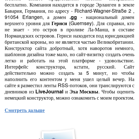
бесплатно. Компания находится в городе Эрланген в земле
Бавария, Германия, по адресу - Richard-Wagner-Straße 2 ,
91054 Erlangen, а домен
.gg
- национальный домен
верхнего уровня для
Гернси
(Guernsey). Для справки, кто
не знает - это остров в проливе Ла-Манш, в составе
Нормандских островов. Гернси находится под юрисдикцией
британской короны, но не является частью Великобритании.
Конструктор сайта добротный, хотя наворотов немного,
шаблонов дизайна тоже мало, но сайт-визитку создать очень
легко и работать на этой платформе - удовольствие.
Интерфейс конструктора, кстати, русский. Сайт
действительно можно создать за 5 минут, но чтобы
наполнить его контентом у меня ушел целый вечер. На
сайте я разместил ленты RSS-потоков, они транслируются с
дневников из
LiveJournal
и
Эха Москвы
. Чтобы оценить
немецкий конструктор, можно ознакомить с моим проектом.
Смотреть дальше