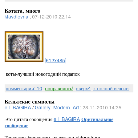
Котята, много
klavdievna
:
07-12-2010 22:14
[612x485]
коты-лучший новогодний подапок
комментарии: 10
понравилось!
вверх^
к полной версии
Кельтские символы
ell_BAGIRA
/
Gallery_Modern_Art
:
28-11-2010 14:35
Это цитата сообщения
ell_BAGIRA
Оригинальное
сообщение
Трикветра (трикветр), на латыни «triquetrum=