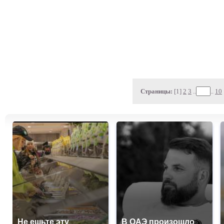
Страницы:
[1]
2
3
..
..
10
Не ешьте эту
В ОАЭ произошло