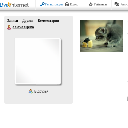
Регистрация
Вход
Рейтинги
Авос
Записи
Друзья
Комментарии
asiavasiljeva
В друзья