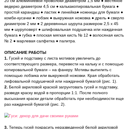
20 см алюминиевой проволоки диаметром 1,5 мм ● жестяное
ведерко диаметром 4,5 см ● калькакопировальная бумага ●
простой карандаш ● ластик ● линейка● ножницы для бумаги ●
комби-кусачки ● лобзик ● выкружная ножовка ● дрель ● сверло
диаметром 2 мм ● 2 деревянных шурупа размером 2,5 х 45
мм ● шуруповерт ● шлифовальная подушечка или наждачная
бумага ● губка ● плоская мягкая кисть № 12 ● волосяная кисть
№ 2 ● марлевая салфетка ● палитра.
ОПИСАНИЕ РАБОТЫ
1.
Гусей и подставку с листа мотивов увеличить до
соответствующего размера, перевести на кальку и с помощью
копировальной бумаги – на фанеру. Мотивы выпилить с
помощью лобзика или выкружной ножовки. Края обработать
лифовальной подушечкой или наждачной бумагой (рис. 1).
2.
Белой акриловой краской загрунтовать гусей и подставку,
разведя краску водой в пропорции 1:1. После полного
высыхания краски детали обработать при необходимости еще
раз наждачной бумагой (рис. 2).
3.
Теперь гусей покрасить неразведенной белой акриловой