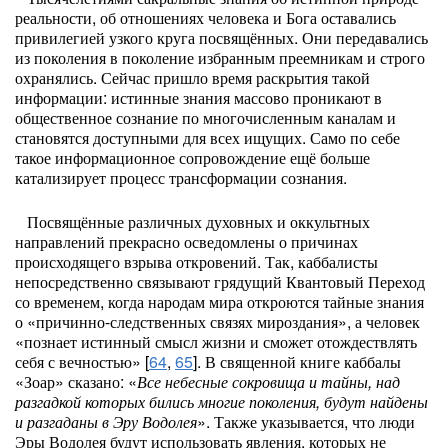
реальности, об отношениях человека и Бога оставались
привилегией узкого круга посвящённых. Они передавались
из поколения в поколение избранным преемникам и строго
охранялись. Сейчас пришло время раскрытия такой
информации: истинные знания массово проникают в
общественное сознание по многочисленным каналам и
становятся доступными для всех ищущих. Само по себе
такое информационное сопровождение ещё больше
катализирует процесс трансформации сознания.
Посвящённые различных духовных и оккультных
направлений прекрасно осведомлены о причинах
происходящего взрыва откровений. Так, каббалисты
непосредственно связывают грядущий Квантовый Переход
со временем, когда народам мира откроются тайные знания
о «причинно-следственных связях мироздания», а человек
«познает истинный смысл жизни и сможет отождествлять
себя с вечностью» [
64
,
65
]. В священной книге каббалы
«Зоар» сказано: «
Все небесные сокровища и тайны, над
разгадкой которых бились многие поколения, будут найдены
и разгаданы в Эру Водолея
». Также указывается, что люди
Эры Водолея будут использовать явления, которых не