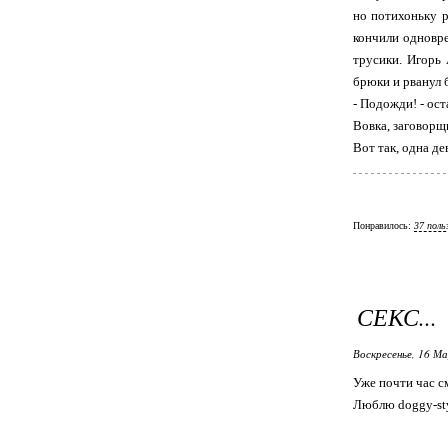
но потихоньку р
кончили одновре
трусики. Игорь 
брюки и рванул б
- Подожди! - ос
Вовка, заговорщ
Вот так, одна д
Понравилось:
37 поль
СЕКС...
Воскресенье, 16 М
Уже почти час 
Люблю doggy-styl