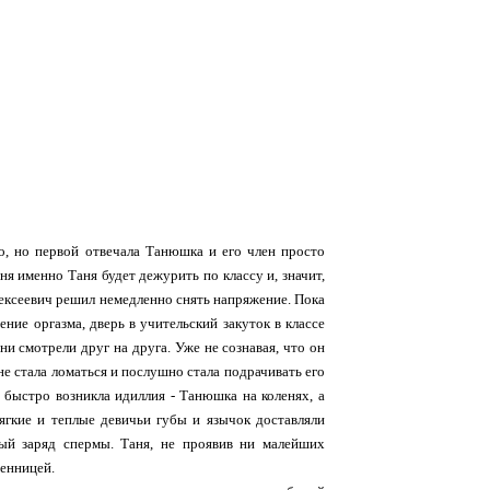
о, но первой отвечала Танюшка и его член просто
ня именно Таня будет дежурить по классу и, значит,
лексеевич решил немедленно снять напряжение. Пока
ение оргазма, дверь в учительский закуток в классе
и смотрели друг на друга. Уже не сознавая, что он
не стала ломаться и послушно стала подрачивать его
 быстро возникла идиллия - Танюшка на коленях, а
ягкие и теплые девичьи губы и язычок доставляли
ый заряд спермы. Таня, не проявив ни малейших
венницей.