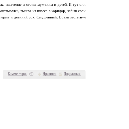
лько пыхтение и стоны мужчины и детей. И тут они
ошатываясь, вышла из класса в коридор, забыв свои
сперма и девичий сок. Смущенный, Вовка застегнул
Комментарии
(
6
)
Нравится
Поделиться