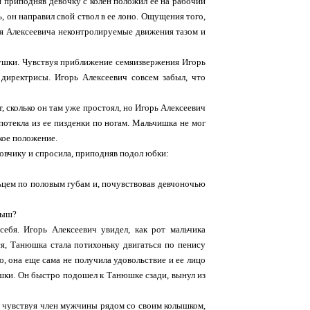
и приподняв девочку с колен положил ее на рабочий
, он направил свой ствол в ее лоно. Ощущения того,
оря Алексеевича неконтролируемые движения тазом и
вушки. Чувствуя приближение семяизвержения Игорь
 директрисы. Игорь Алексеевич совсем забыл, что
, сколько он там уже простоял, но Игорь Алексеевич
потекла из ее пизденки по ногам. Мальчишка не мог
вкое положение.
овчику и спросила, приподняв подол юбки:
льцем по половым губам и, почувствовав девчоночью
алыш?
себя. Игорь Алексеевич увидел, как рот мальчика
ся, Танюшка стала потихоньку двигаться по пенису
о, она еще сама не получила удовольствие и ее лицо
шки. Он быстро подошел к Танюшке сзади, вынул из
л, чувствуя член мужчины рядом со своим колышком,