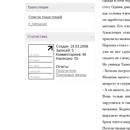
Придя в себя че
стол. Одним дви
Трансляции
-
как головка чле
Список трансляций
он заработал как
lj_hitmanah
автомат. Его чл
Алексеевич отк
Статистика
-
пригласил мальч
Паренек стоял с
Создан: 16.03.2008
Записей: 5
уже не мог сдер
Комментариев: 46
сказать не слова
Написано: 55
Но умница Танюш
Отчеты:
- Хочешь потрог
Посетители
Поисковые фразы
Мальчик ничего 
мокроту и сперм
- А он ничего, 
Вова только ки
округлился и гл
мальчика. Бедны
выразило недово
брюк член и нап
Почувствовав пр