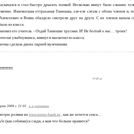
аскачался и стал быстро дрыгать попкой. Несколько минут было слышно то
менно. Изнемогшая оттраханая Танюшка, еле-еле слезла с обоих членов и, п
Алексеевич и Вовка обалдело смотрели друг на друга. С их членов капала 
ыло из класса.
тановил его учитель. - Отдай Танюшке трусики. И! Не болтай о нас… троих!
ически улыбнувшись, кивнул и выскочил из класса.
евочка сделала двоих парней мужчинами.
зователям
арта 2008 г. 21:01
+ в цитатник
смотрю ролики на
www.porno-bank.ru
, как же хочется секса...
e (как собачки) и сзади, а вам что больше нравится?