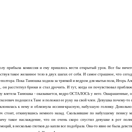
колу прибыла комиссия и ему пришлось вести открытый урок. Все бы ничег
вствуя такое желанное тело в двух шагах от себя. И самое страшное, что сегод
с-полтора. Пока Танюшка ходила за тряпкой и ведром для мытья пола, Игорь А
, он расстегнул брюки и стал дрочить. И тут, когда он почувствовал приближ
му влетела Танюшка - оказывается, ведро ОСТАЛОСЬ у него. Ошарашенные, он
ексеевич подошел к Тане и положил ее руку на свой член. Девушка почему-то 
склонилась к нему и облизнула иссиня-красную, набухшую головку. Довольно
ич стоит, откинувшись немного назад. Скользившие по набухшему пенису м
ичу такое наслаждение, что он очень скоро спустил девушке в рот полн
оций, в несколько глотков до капли все подобрала. Она-то явно не была девст