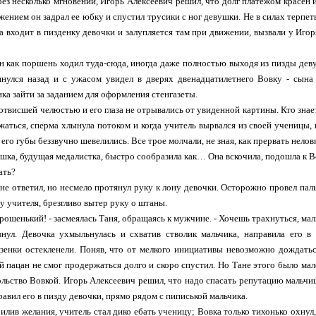
рез несколько мгновений, Игорь Алексеевич решил, что долг платежом красен 
жением он задрал ее юбку и спустил трусики с ног девушки. Не в силах терпеть
на входит в пизденку девочки и залупляется там при движении, вызвали у Иг
ен как поршень ходил туда-сюда, иногда даже полностью выходя из пизды де
инулся назад и с ужасом увидел в дверях двенадцатилетнего Вовку - сына
ика зайти за заданием для оформления стенгазеты.
 отвисшей челюстью и его глаза не отрывались от увиденной картины. Кто знает
жаться, сперма хлынула потоком и когда учитель вырвался из своей ученицы, 
, его губы беззвучно шевелились. Все трое молчали, не зная, как прервать нело
ка, будущая медалистка, быстро сообразила как… Она вскочила, подошла к В
ать?
не ответил, но несмело протянул руку к лону девочки. Осторожно провел па
у учителя, брезгливо вытер руку о штаны.
хорошенький! - засмеялась Таня, обращаясь к мужчине. - Хочешь трахнуться, м
внул. Девочка ухмыльнулась и схватив стволик мальчика, направила его в 
азенки остекленели. Поняв, что от мелкого инициативы невозможно дождать
й пацан не смог продержаться долго и скоро спустил. Но Тане этого было мал
льство Вовкой. Игорь Алексеевич решил, что надо спасать репутацию мальчи
равил его в пизду девочки, прямо рядом с пиписькой мальчика.
илив желания, учитель стал дико ебать ученицу; Вовка только тихонько охну