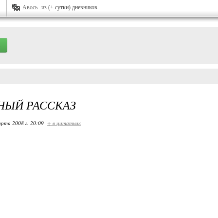
Авось
из (+ сутки) дневников
НЫЙ РАССКАЗ
арта 2008 г. 20:09
+ в цитатник