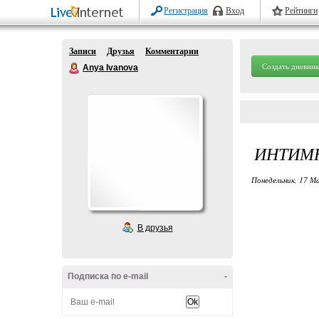
Регистрация
Вход
Рейтинги
Записи
Друзья
Комментарии
Создать дневник
Anya Ivanova
ИНТИМ
Понедельник, 17 М
В друзья
Подписка по e-mail
-