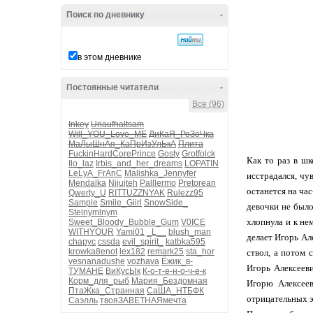
Поиск по дневнику
-
в этом дневнике
Постоянные читатели
-
Все (96)
Inkey
Unaufhaltsam
Will_YOU_Love_ME
ДиКаЯ_РоЗоЧка
МаЛыШнАя_КаПрИзУлЬкА
Плита
FuckinHardCorePrince
Gosty
Grotfolck
Как то раз в ш
Ilo_laz
Irbis_and_her_dreams
LOPATIN
LeLyA_FrAnC
Malishka_Jennyfer
исстрадался, чу
Mendalka
Nijujteh
Palllermo
Pretorean
останется на ча
Qwerty_U
RITTUZZNYAK
Rulezz95
Sample
Smile_Giirl
SnowSide_
девочки не было
Stelnymlnym
хлопнула и к не
Sweet_Bloody_Bubble_Gum
V0ICE
WITHYOUR
Yami01
_L__
blush_man
делает Игорь Ал
chapyc
cssda
evil_spirit_
katbka595
krowka8enot
lex182
remark25
sta_hor
ствол, а потом 
vesnanadushe
vozhava
Ёжик_в-
Игорь Алексеев
ТУМАНЕ
ВиКусЫк
К-о-т-е-н-о-ч-е-к
Корм_для_рыб
Мария_Бездомная
Игорю Алексеев
ПтаЖка_Странная
СаША_НТБФК
отрицательных эм
Саэлль
твояЗАВЕТНАЯмечта