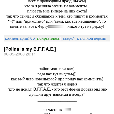
всех с прошедшим праздни4ком)
что ж я решила забить на комменты...
плювать мне типерь на них охота!
так что сейчас я обращаюсь к тем, кто пишут в комментах
"=)" или "прикольно" или "ммм, как все насыщенно", то
валите вы все к 4ёрту!!!!!!!!!!!!!!!!!! никого тут не держу!
комментарии: 65
понравилось!
вверх^
к полной версии
[Polina is my B.F.F.A.E.]
08-05-2008 20:11
зайки мои, при вам)
рада вас тут видетьь)))
как вы? чего новенького? щас пойду вас комментть)
так что ждите) я норм)
*кто не понял:
B.F.F.A.E. - это бэст фрэнд форэвэ энд эвэ
лучший друг навсегда и всегда*
_________________
я счастлива!!!!!!!