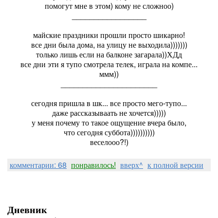
помогут мне в этом) кому не сложноо)
_________________
майские праздники прошли просто шикарно!
все дни была дома, на улицу не выходила)))))))
только лишь если на балконе загарала))ХДд
все дни эти я тупо смотрела телек, играла на компе...
ммм))
______________________
сегодня пришла в шк... все просто мего-тупо...
даже рассказываать не хочется)))))
у меня почему то такое ощущение вчера было,
что сегодня суббота))))))))))
веселооо?!)
комментарии: 68
понравилось!
вверх^
к полной версии
Дневник