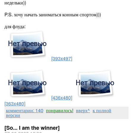
недельки))
P.S. хочу начать заниматься конным спортом)))
для флуда:
[393x497]
[436x480]
[363x480]
комментарии: 140
понравилось!
вверх^
к полной
версии
[So... I am the winner]