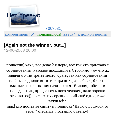
[700x525]
комментарии: 51
понравилось!
вверх^
к полной версии
[Again not the winner, but...]
12-06-2008 20:00
приветик) как у вас делаа? я норм, вот ток что приехала с
соревнований, каторые проходили в Строгино)) ну что ж,
заняла я блин третье место, срать, так как соревнования
гавёные, однодневные и ветра нихера не было))) очень
важные соревнования начинаются 16 июня, тобишь в
понедельник, приедет оч много человек, надо хорошо
отгоняться)) после этих соревнований ещё одни, тоже
важные!^^
таак! кто поставил симпу и подписал
"Дарю с дружбой от
веры!"
отзовись, поставлю ответку!)