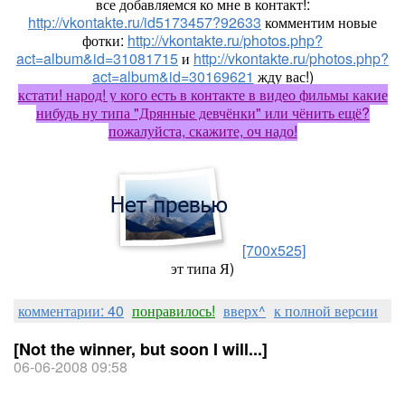
все добавляемся ко мне в контакт!:
http://vkontakte.ru/id5173457?92633
комментим новые
фотки:
http://vkontakte.ru/photos.php?
act=album&id=31081715
и
http://vkontakte.ru/photos.php?
act=album&id=30169621
жду вас!)
кстати! народ! у кого есть в контакте в видео фильмы какие
нибудь ну типа "Дрянные девчёнки" или чёнить ещё?
пожалуйста, скажите, оч надо!
[700x525]
эт типа Я)
комментарии: 40
понравилось!
вверх^
к полной версии
[Not the winner, but soon I will...]
06-06-2008 09:58