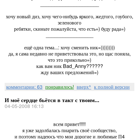
_____________________
хочу новый диз, хочу чего-нибудь яркого, жедтого, гоубого,
зеленового
ребятки, скиньте пожалуйста, что есть=) буду рада=)
_________________
ещё одна тема...: хочу сменить ник=)))))))))
да, я сама недавно не приветствовала это, но щас поняла,
что это прикольно=)
как вам ник Bad_Anny??????
жду ваших предложений=)
комментарии: 63
понравилось!
вверх^
к полной версии
И моё сердце бьётся в такт с твоим...
04-05-2008 16:13
всем привет!!!!!
я уже задолбалась пиарить своё сообщество,
и поэтому надеюсь что мои дорогие и любимые П4