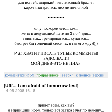
для ногтей, широкий пластмасовый браслет
кароч я затарилась, нео не по-полной
•••••••••••
хочу поскорее лето... мм...
жить в дедушкиной яхте по 3 по 4 дня...
гоняться... тренироваться... купаться...
быстрее бы гоночный сезон, эх я так его жду)))))
P.S.: ХВАТИТ ПИСАТЬ ТУПЫЕ КОММЕНТЫ!
ЗАДОЛБАЛИ!
МОЙ ДНЕВ-ЭТО НЕ ПИАР!
комментарии: 53
понравилось!
вверх^
к полной версии
[Ufff... I am afraid of tomorrow test]
14-05-2008 16:18
привет всем, как вы?
я впринципи норм, только вот завтра зачёт по немешу...