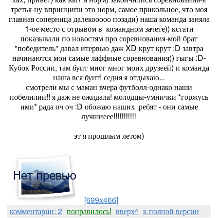
третья-ну впринципи это норм, самое прикольное, что моя
главная соперница далекооооо позади) наша команда заняла
1-ое место с отрывом в командном зачете)) кстати
показывали по новостям про соревнования-мой брат
"победитель" давал итервью даж XD крут крут :D завтра
начинаются мои самые лаффные соревнования)) гыгы :D-
Кубок России, там буит мног мног моих друзеей) и команда
наша вся буит! седня я отдыхаю...
смотрели мы с маман вчера футболл-однако наши
побелилии!! я даж не ожидала! молодцы-умнички *горжусь
ими* рада оч оч :D обожаю наших ребят - они самые
лучшиеее!!!!!!!!!!!!
эт я прошлым летом)
[699x466]
комментарии: 2
понравилось!
вверх^
к полной версии