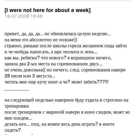
[I were not here for about a week]
18-07-2008 19:48
привет, да, да, да... не обновлялась целую неделю...
на меня это абсолютно не похоже))
странно, раньше после школы горела желанием сюда зайти
и че-нибудь написать, а щас неохота и лень...
как вы, ребятки? что нового? я впринципи ничего,
заняла два 2-ых места на соревнованиях двух...
не очень довольна(( но ничего, след. соревнования наверн
28 июля или 3 августа...
читать мне еще кучу книг-а че? можт забить???!!!
_________
на следующей недельке наверное буду ездить в строгино на
тренировки
после тренировок с мариной наверн в кино сходим, можт ко
мне поедем...
делать нех... ппц, на компе весь день играть? в инете
сидеть?