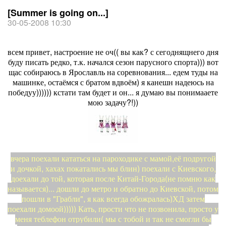
[Summer is going on...]
30-05-2008 10:30
всем привет, настроение не оч(( вы как? с сегоднящнего дня
буду писать редко, т.к. начался сезон парусного спорта))) вот
щас собираюсь в Ярославль на соревнования... едем туды на
машинке, остаёмся с братом вдвоём) я канешн надеюсь на
победуу)))))) кстати там будет и он... я думаю вы понимааете
мою задачу?!))
вчера поехали кататься на пароходике с мамой,её подругой
и дочкой, хахах покатались мы блин) поехали с Киевского,
доехали до той, которая после Китай-Города(не помню как
называется)... дошли до метро и обратно до Киевской, потом
пошли в "Грабли", я как всегда обожралась)ХД затем
поехали домоой))))) Кать, прости что не позвонила, просто у
меня теблефон отрубили( мы с тобой и так не смогли бы