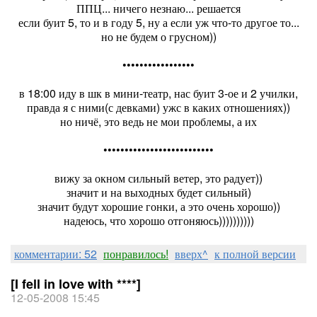
ППЦ... ничего незнаю... решается
если буит 5, то и в году 5, ну а если уж что-то другое то...
но не будем о грусном))
•••••••••••••••••
в 18:00 иду в шк в мини-театр, нас буит 3-ое и 2 училки,
правда я с ними(с девками) ужс в каких отношениях))
но ничё, это ведь не мои проблемы, а их
••••••••••••••••••••••••••
вижу за окном сильный ветер, это радует))
значит и на выходных будет сильный)
значит будут хорошие гонки, а это очень хорошо))
надеюсь, что хорошо отгоняюсь))))))))))
комментарии: 52
понравилось!
вверх^
к полной версии
[I fell in love with ****]
12-05-2008 15:45