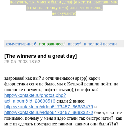
погулять, т.к. у меня были дела(((а кстати, выстави мне
фотки на стенку пжл) или тут можешь)
не скучайте)
комментарии: 6
понравилось!
вверх^
к полной версии
[The winners and a great day]
26-05-2008 18:52
здаровааа! как вы? я отличненькоо) арарр) кароч
флористики сеня не было, мы с Катькой решили пойти на
поклонке погулять, пофоткаться=)))) вот фотки:
http://vkontakte.ru/photos.php?
act=album&id=28633513
сняли 2 видео:
http://vkontakte.ru/video5173457_66683479
и
http://vkontakte.ru/video5173457_66683272
блин, я вот не
понимаю, почему у меня видео стали так быстро идти?! как
мне из сделать помедленее такими, какими они были?! а?