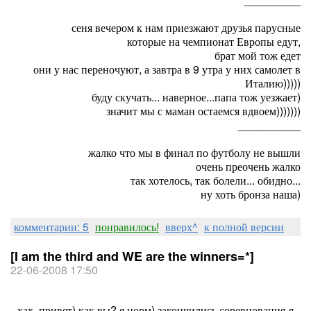
сеня вечером к нам приезжают друзья парусные
которые на чемпионат Европы едут,
брат мой тож едет
они у нас переночуют, а завтра в 9 утра у них самолет в
Италию)))))
буду скучать... наверное...папа тож уезжает)
значит мы с маман остаемся вдвоем)))))))
__________
жалко что мы в финал по футболу не вышли
очень преочень жалко
так хотелось, так болели... обидно...
ну хоть бронза наша)
комментарии: 5
понравилось!
вверх^
к полной версии
[I am the third and WE are the winners=*]
22-06-2008 17:50
хах, привет) как вы? я норм) закончились соревнования-я