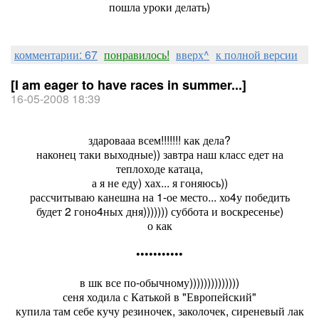
пошла уроки делать)
комментарии: 67
понравилось!
вверх^
к полной версии
[I am eager to have races in summer...]
16-05-2008 18:39
здаровааа всем!!!!!!! как дела?
наконец таки выходные)) завтра наш класс едет на
теплоходе катаца,
а я не еду) хах... я гоняюсь))
рассчитываю канешна на 1-ое место... хо4у победить
будет 2 гоно4ных дня))))))) суббота и воскресенье)
о как
•••••••••••
в шк все по-обычному))))))))))))))
сеня ходила с Катькой в "Европейский"
купила там себе кучу резиночек, заколочек, сиреневый лак