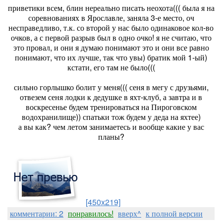
приветики всем, блин нереально писать неохота((( была я на
соревнованиях в Ярославле, заняла 3-е место, оч
несправедливо, т.к. со второй у нас было одинаковое кол-во
очков, а с первой разрыв был в одно очко! я не считаю, что
это провал, и они я думаю понимают это и они все равно
понимают, что их лучше, так что увы) братик мой 1-ый)
кстати, его там не было(((
сильно горлышко болит у меня((( сеня в мегу с друзьями,
отвезем сеня лодки к дедушке в яхт-клуб, а завтра и в
воскресенье будем тренироваться на Пироговском
водохранилище)) спатьки тож будем у деда на яхтее)
а вы как? чем летом занимаетесь и вообще какие у вас
планы?
[450x219]
комментарии: 2
понравилось!
вверх^
к полной версии