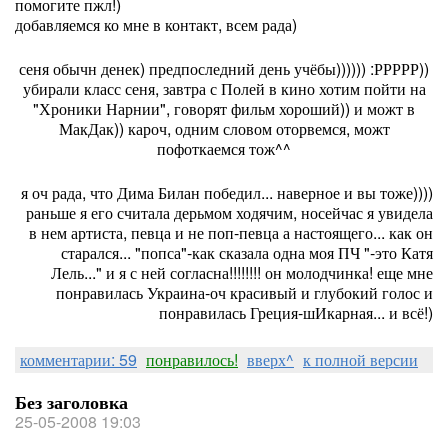
помогите пжл!)
добавляемся ко мне в контакт, всем рада)
сеня обычн денек) предпоследний день учёбы)))))) :РРРРР))
убирали класс сеня, завтра с Полей в кино хотим пойти на
"Хроники Нарнии", говорят фильм хороший)) и можт в
МакДак)) кароч, одним словом оторвемся, можт
пофоткаемся тож^^
я оч рада, что Дима Билан победил... наверное и вы тоже))))
раньше я его считала дерьмом ходячим, носейчас я увидела
в нем артиста, певца и не поп-певца а настоящего... как он
старался... "попса"-как сказала одна моя ПЧ "-это Катя
Лель..." и я с ней согласна!!!!!!!! он молодчинка! еще мне
понравилась Украина-оч красивый и глубокий голос и
понравилась Греция-шИкарная... и всё!)
комментарии: 59
понравилось!
вверх^
к полной версии
Без заголовка
25-05-2008 19:03