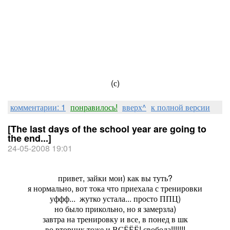
(с)
комментарии: 1
понравилось!
вверх^
к полной версии
[The last days of the school year are going to
the end...]
24-05-2008 19:01
привет, зайки мои) как вы туть?
я нормально, вот тока что приехала с тренировки
уффф... жутко устала... просто ППЦ)
но было прикольно, но я замерзла)
завтра на тренировку и все, в понед в шк
во вторник тоже и ВСЁЁЁ! свобода!!!!!!!