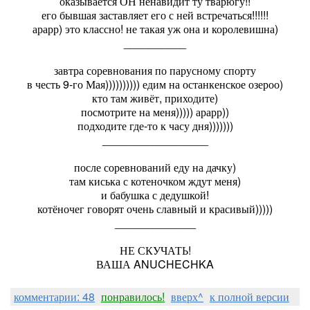
оказывается ОН ненавидит ту тварюгу!!
его бывшая заставляет его с ней встречаться!!!!!!
арарр) это классно! не такая уж она и королевишна)
__________
завтра соревнования по парусному спорту
в честь 9-го Мая)))))))))) едим на останкенское озероо)
кто там живёт, приходите)
посмотрите на меня))))) арарр))
подходите где-то к часу дня)))))))
_________________
после соревнований еду на дачку)
там киська с котеночком ждут меня)
и бабушка с дедушкой!
котёночег говорят очень славный и красивый)))))
_____________
НЕ СКУЧАТЬ!
ВАША ANUCHECHKA
комментарии: 48
понравилось!
вверх^
к полной версии