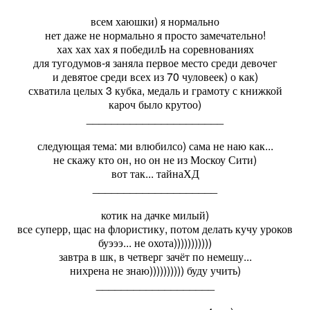
всем хаюшки) я нормально
нет даже не нормально я просто замечательно!
хах хах хах я победилЬ на соревнованиях
для тугодумов-я заняла первое место среди девочег
и девятое среди всех из 70 чуловеек) о как)
схватила целых 3 кубка, медаль и грамоту с книжкой
кароч было крутоо)
______________________
следующая тема: ми влюбилсо) сама не наю как...
не скажу кто он, но он не из Москоу Сити)
вот так... тайнаХД
____________________
котик на дачке милый)
все суперр, щас на флористику, потом делать кучу уроков
буэээ... не охота)))))))))))
завтра в шк, в четверг зачёт по немешу...
нихрена не знаю)))))))))) буду учить)
___________________