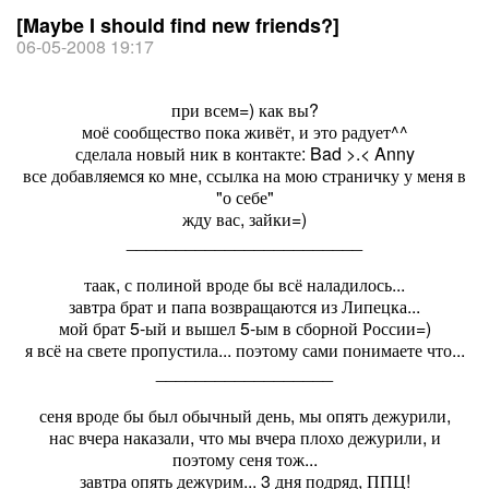
[Maybe I should find new friends?]
06-05-2008 19:17
при всем=) как вы?
моё сообщество пока живёт, и это радует^^
сделала новый ник в контакте: Bad >.< Anny
все добавляемся ко мне, ссылка на мою страничку у меня в
"о себе"
жду вас, зайки=)
________________________
таак, с полиной вроде бы всё наладилось...
завтра брат и папа возвращаются из Липецка...
мой брат 5-ый и вышел 5-ым в сборной России=)
я всё на свете пропустила... поэтому сами понимаете что...
__________________
сеня вроде бы был обычный день, мы опять дежурили,
нас вчера наказали, что мы вчера плохо дежурили, и
поэтому сеня тож...
завтра опять дежурим... 3 дня подряд, ППЦ!