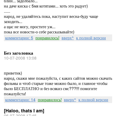
блин... задолбало...
на даче киска с 5мя котятами... хоть это радует)
......
народ, не удаляйтесь пока, наступит весна-буду чаще
заходить...
а щас не могу, простите уж...
пока все новости-о себе рассказывайте)
комментарии: 5
понравилось!
вверх^
к полной версии
Без заголовка
10-07-2008 13:08
приветик)
народ, скажи мне пожалуйста, с каких сайтов можно скачать
фильмы и чтоб старые тоже можно было, и главное чтобы
было БЕСПЛАТНО и без всякиз смс???!!! помогите
пожалуйста!
комментарии: 14
понравилось!
вверх^
к полной версии
[Haloo, thats I am]
06-07-2008 17:45