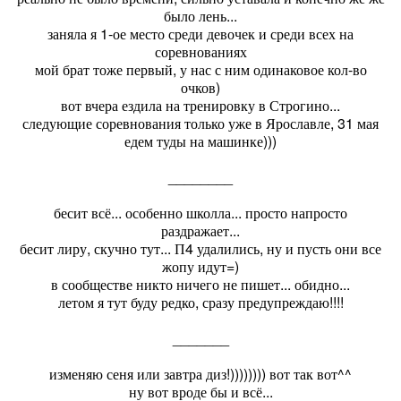
было лень...
заняла я 1-ое место среди девочек и среди всех на
соревнованиях
мой брат тоже первый, у нас с ним одинаковое кол-во
очков)
вот вчера ездила на тренировку в Строгино...
следующие соревнования только уже в Ярославле, 31 мая
едем туды на машинке)))
________
бесит всё... особенно школла... просто напросто
раздражает...
бесит лиру, скучно тут... П4 удалились, ну и пусть они все
жопу идут=)
в сообществе никто ничего не пишет... обидно...
летом я тут буду редко, сразу предупреждаю!!!!
_______
изменяю сеня или завтра диз!)))))))) вот так вот^^
ну вот вроде бы и всё...