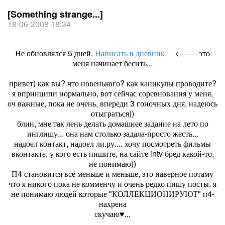
[Something strange...]
18-06-2008 18:34
Не обновлялся 5 дней.
Написать в дневник
<------- это
меня начинает бесить...
привет) как вы? что новенького? как каникулы проводите?
я впринципи нормально, вот сейчас соревнования у меня,
оч важные, пока не очень, впереди 3 гоночных дня, надеюсь
отыграться))
блин, мне так лень делать домашнее задание на лето по
инглишу... она нам столько задала-просто жесть...
надоел контакт, надоел ли.ру.... хочу посмотреть фильмы
вконтакте, у кого есть пишите, на сайте intv бред какой-то,
не понимаю))
П4 становится всё меньше и меньше, это наверное потаму
что я никого пока не комменчу и очень редко пишу посты, я
не понимаю людей которые "КОЛЛЕКЦИОНИРУЮТ" п4-
нахрена
скучаю♥...