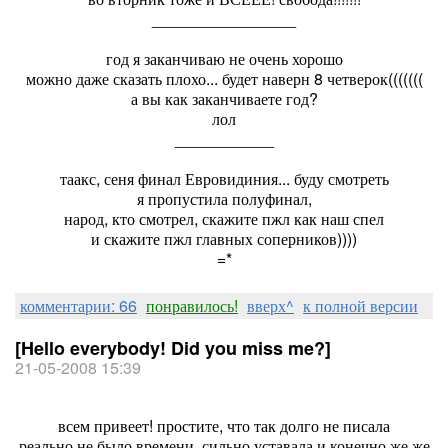
________________
год я заканчиваю не очень хорошо
можно даже сказать плохо... будет наверн 8 четверок(((((((
а вы как заканчиваете год?
лол
___________
таакс, сеня финал Евровидиния... буду смотреть
я пропустила полуфинал,
народ, кто смотрел, скажите пжл как наш спел
и скажите пжл главных соперников))))
=*
комментарии: 66
понравилось!
вверх^
к полной версии
[Hello everybody! Did you miss me?]
21-05-2008 15:39
всем привеет! простите, что так долго не писала
реально не было времени, сильно уставала и конечно же же