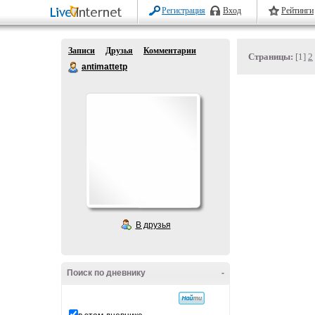
Регистрация
Вход
Рейтинги
Записи
Друзья
Комментарии
Страницы:
[1]
2
antimattetp
В друзья
Поиск по дневнику
-