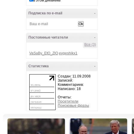
в этом дневнике
Подписка по e-mail
-
Постоянные читатели
-
Все (3)
VaSaBy_EtO_ZlO
evgeshikx1
Статистика
-
Создан: 11.09.2008
Записей:
Комментариев:
Написано: 18
Отчеты:
Посетители
Поисковые фразы