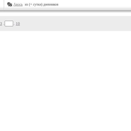
Авось
из (+ сутки) дневников
3
..
..
10