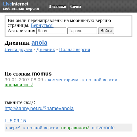
Live
Internet
Дневники
Личка
мобильная версия
Вы были перенаправлены на мобильную версию
страницы.
Вернуться!
Авторизация
Дневник
anola
Лента друзей
-
Дневник
-
Полная версия
По стопам momus
30-01-2007 08:09
к комментариям
-
к полной версии
-
понравилось!
тыкните сюда:
http://sanny.net.ru/?name=anola
LI 5.09.15
вверх^
к полной версии
понравилось!
в evernote