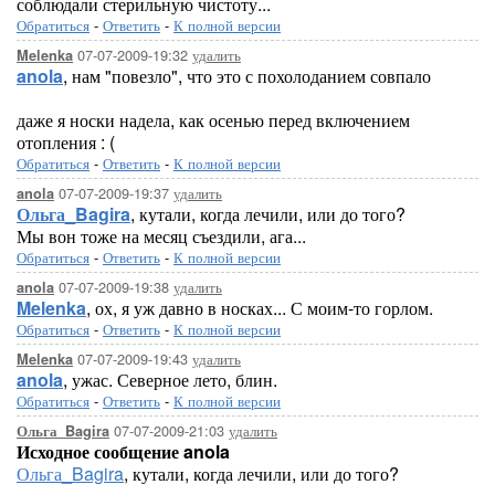
соблюдали стерильную чистоту...
Обратиться
-
Ответить
-
К полной версии
07-07-2009-19:32
удалить
Melenka
anola
, нам "повезло", что это с похолоданием совпало
даже я носки надела, как осенью перед включением
отопления : (
Обратиться
-
Ответить
-
К полной версии
07-07-2009-19:37
удалить
anola
Ольга_Bagira
, кутали, когда лечили, или до того?
Мы вон тоже на месяц съездили, ага...
Обратиться
-
Ответить
-
К полной версии
07-07-2009-19:38
удалить
anola
Melenka
, ох, я уж давно в носках... С моим-то горлом.
Обратиться
-
Ответить
-
К полной версии
07-07-2009-19:43
удалить
Melenka
anola
, ужас. Северное лето, блин.
Обратиться
-
Ответить
-
К полной версии
07-07-2009-21:03
удалить
Ольга_Bagira
Исходное сообщение anola
Ольга_Bagira
, кутали, когда лечили, или до того?