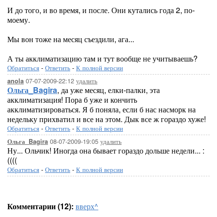
И до того, и во время, и после. Они кутались года 2, по-
моему.
Мы вон тоже на месяц съездили, ага...
А ты акклиматизацию там и тут вообще не учитываешь?
Обратиться
-
Ответить
-
К полной версии
07-07-2009-22:12
удалить
anola
Ольга_Bagira
, да уже месяц, елки-палки, эта
акклиматизация! Пора б уже и кончить
акклиматизироваться. Я б поняла, если б нас насморк на
недельку прихватил и все на этом. Дык все ж гораздо хуже!
Обратиться
-
Ответить
-
К полной версии
08-07-2009-19:05
удалить
Ольга_Bagira
Ну... Ольчик! Иногда она бывает гораздо дольше недели... :
((((
Обратиться
-
Ответить
-
К полной версии
Комментарии (12):
вверх^