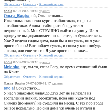
Обратиться
-
Ответить
-
К полной версии
07-07-2009-19:13
удалить
anola
Ольга_Bagira
, ой, Оль, не знаю...
Илья только закончил курс антибиотиков, тепрь на
антибиотиках Алина - гайморит обнаружился
недолеченный. Мне СТРАШНО выйти на улицу! Илья
вроде уже выздоравливает, но кашляет, аж булькает весь.
Уже 2 недели сидим дома, надо бы и погулять, но я уже
просто боюсь! Вот пойдем гулять, и снова у кого-нибудь
ангина, или еще что-то. Я уже просто в панике...
Обратиться
-
Ответить
-
К полной версии
07-07-2009-19:13
удалить
anola
Melenka
, ну, мы-то, слава Богу, во время отключений были
на Крите...
Обратиться
-
Ответить
-
К полной версии
07-07-2009-19:17
удалить
Ольга_Bagira
anola
! Сочувствую...
У нас у знакомых малая до двух лет не вылезала из
воспалений легких, бронхитов, пока они куда-то под
Симеиз (по-моему) не съездили на месяц. С тех пор вроде
бы всё нормально. Но они дома уж очень ёё кутали и