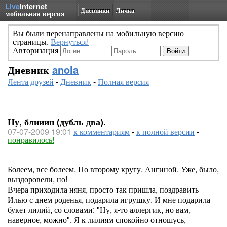
Live
Internet
Дневники
Личка
мобильная версия
Вы были перенаправлены на мобильную версию
страницы.
Вернуться!
Авторизация
Дневник
anola
Лента друзей
-
Дневник
-
Полная версия
Ну, блииин (дубль два).
07-07-2009 19:01
к комментариям
-
к полной версии
-
понравилось!
Болеем, все болеем. По второму кругу. Ангиной. Уже, было,
выздоровели, но!
Вчера приходила няня, просто так пришла, поздравить
Илью с днем роденья, подарила игрушку. И мне подарила
букет лилий, со словами: "Ну, я-то аллергик, но вам,
наверное, можно". Я к лилиям спокойно отношусь,