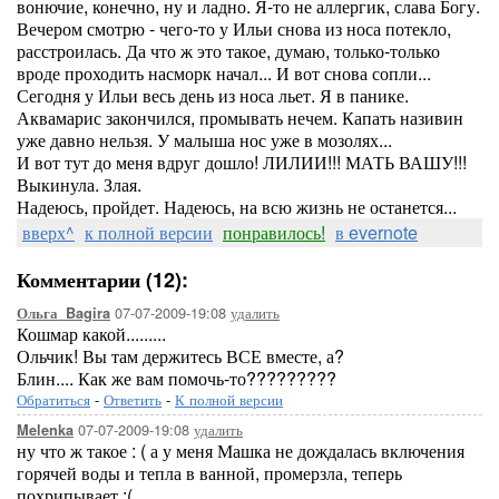
вонючие, конечно, ну и ладно. Я-то не аллергик, слава Богу.
Вечером смотрю - чего-то у Ильи снова из носа потекло,
расстроилась. Да что ж это такое, думаю, только-только
вроде проходить насморк начал... И вот снова сопли...
Сегодня у Ильи весь день из носа льет. Я в панике.
Аквамарис закончился, промывать нечем. Капать називин
уже давно нельзя. У малыша нос уже в мозолях...
И вот тут до меня вдруг дошло! ЛИЛИИ!!! МАТЬ ВАШУ!!!
Выкинула. Злая.
Надеюсь, пройдет. Надеюсь, на всю жизнь не останется...
вверх^
к полной версии
понравилось!
в evernote
Комментарии (12):
07-07-2009-19:08
удалить
Ольга_Bagira
Кошмар какой.........
Ольчик! Вы там держитесь ВСЕ вместе, а?
Блин.... Как же вам помочь-то?????????
Обратиться
-
Ответить
-
К полной версии
07-07-2009-19:08
удалить
Melenka
ну что ж такое : ( а у меня Машка не дождалась включения
горячей воды и тепла в ванной, промерзла, теперь
похрипывает :(