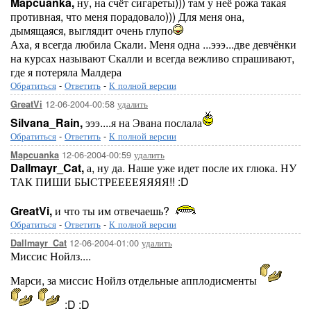
Mapcuanka,
ну, на счёт сигареты))) там у неё рожа такая
противная, что меня порадовало))) Для меня она,
дымящаяся, выглядит очень глупо
Аха, я всегда любила Скали. Меня одна ...эээ...две девчёнки
на курсах называют Скалли и всегда вежливо спрашивают,
где я потеряла Малдера
Обратиться
-
Ответить
-
К полной версии
12-06-2004-00:58
удалить
GreatVi
Silvana_Rain,
эээ....я на Эвана послала
Обратиться
-
Ответить
-
К полной версии
12-06-2004-00:59
удалить
Mapcuanka
Dallmayr_Cat,
а, ну да. Наше уже идет после их глюка. НУ
ТАК ПИШИ БЫСТРЕЕЕЕЯЯЯЯ!! :D
GreatVi,
и что ты им отвечаешь?
Обратиться
-
Ответить
-
К полной версии
12-06-2004-01:00
удалить
Dallmayr_Cat
Миссис Нойлз....
Марси, за миссис Нойлз отдельные апплодисменты
:D :D