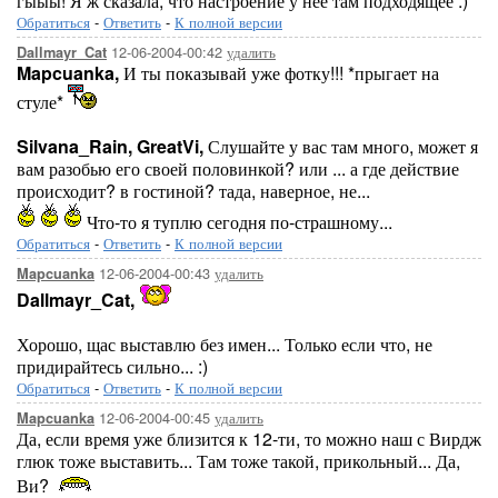
гыыы! Я ж сказала, что настроение у нее там подходящее :)
Обратиться
-
Ответить
-
К полной версии
12-06-2004-00:42
удалить
Dallmayr_Cat
Mapcuanka,
И ты показывай уже фотку!!! *прыгает на
стуле*
Silvana_Rain,
GreatVi,
Слушайте у вас там много, может я
вам разобью его своей половинкой? или ... а где действие
происходит? в гостиной? тада, наверное, не...
Что-то я туплю сегодня по-страшному...
Обратиться
-
Ответить
-
К полной версии
12-06-2004-00:43
удалить
Mapcuanka
Dallmayr_Cat,
Хорошо, щас выставлю без имен... Только если что, не
придирайтесь сильно... :)
Обратиться
-
Ответить
-
К полной версии
12-06-2004-00:45
удалить
Mapcuanka
Да, если время уже близится к 12-ти, то можно наш с Вирдж
глюк тоже выставить... Там тоже такой, прикольный... Да,
Ви?