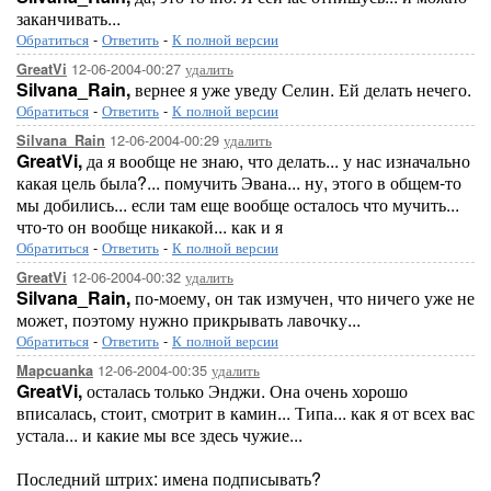
заканчивать...
Обратиться
-
Ответить
-
К полной версии
12-06-2004-00:27
удалить
GreatVi
Silvana_Rain,
вернее я уже уведу Селин. Ей делать нечего.
Обратиться
-
Ответить
-
К полной версии
12-06-2004-00:29
удалить
Silvana_Rain
GreatVi,
да я вообще не знаю, что делать... у нас изначально
какая цель была?... помучить Эвана... ну, этого в общем-то
мы добились... если там еще вообще осталось что мучить...
что-то он вообще никакой... как и я
Обратиться
-
Ответить
-
К полной версии
12-06-2004-00:32
удалить
GreatVi
Silvana_Rain,
по-моему, он так измучен, что ничего уже не
может, поэтому нужно прикрывать лавочку...
Обратиться
-
Ответить
-
К полной версии
12-06-2004-00:35
удалить
Mapcuanka
GreatVi,
осталась только Энджи. Она очень хорошо
вписалась, стоит, смотрит в камин... Типа... как я от всех вас
устала... и какие мы все здесь чужие...
Последний штрих: имена подписывать?