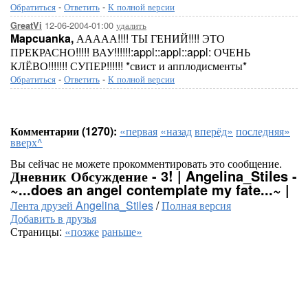
Обратиться
-
Ответить
-
К полной версии
12-06-2004-01:00
удалить
GreatVi
Mapcuanka,
ААААА!!!! ТЫ ГЕНИЙ!!!! ЭТО
ПРЕКРАСНО!!!!! ВАУ!!!!!!:appl::appl::appl: ОЧЕНЬ
КЛЁВО!!!!!!! СУПЕР!!!!!! *свист и апплодисменты*
Обратиться
-
Ответить
-
К полной версии
Комментарии (1270):
«первая
«назад
вперёд»
последняя»
вверх^
Вы сейчас не можете прокомментировать это сообщение.
Дневник Обсуждение - 3! | Angelina_Stiles -
~...does an angel contemplate my fate...~ |
Лента друзей Angelina_Stiles
/
Полная версия
Добавить в друзья
Страницы:
«позже
раньше»