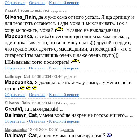
Обратиться
-
Ответить
-
К полной версии
12-06-2004-00:45
удалить
GreatVi
Silvana_Rain,
да я уже сама от него устала. Я ща допишу и
для тебя чуть останется. Тады мона и выкладывать. Ток я
хочу выложить, мона?
я давно не выкладывала)
Mapcuanka,
пасиба) я сегодня три одним махом сделала,
один показывает то, что я не могу спать))) другой твердит,
что нужно всех делать сумасшедшими, а последний - что с
сигаретой ты выглядишь очень и даже очень глупо)))
ЫЫыыыыы хотю посмотреть!
Обратиться
-
Ответить
-
К полной версии
12-06-2004-00:46
удалить
Dallmayr_Cat
Mapcuanka,
Я должна влезть между вами, а у меня еще не
готово
Обратиться
-
Ответить
-
К полной версии
12-06-2004-00:47
удалить
Silvana_Rain
GreatVi,
та выкладывай)....
Dallmayr_Cat,
у меня вообще нахрен не готово ничего.......
Обратиться
-
Ответить
-
К полной версии
12-06-2004-00:51
удалить
Mapcuanka
Dallmayr_Cat,
а почему именно между нами?