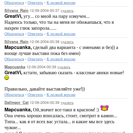
Обратиться
-
Ответить
-
К полной версии
12-06-2004-00:37
удалить
Silvana_Rain
GreatVi,
угу... со мной на пару измучен...
Надеюсь только, что ты на меня не обижаешься, что я
нахрен глюк запорола......
Обратиться
-
Ответить
-
К полной версии
12-06-2004-00:38
удалить
Silvana_Rain
Mapcuanka,
сделый два варианта - с именами и без)) а
вооще лучше выстави пока без имен)
Обратиться
-
Ответить
-
К полной версии
12-06-2004-00:39
удалить
Mapcuanka
GreatVi,
кстати, забываю сказать - классные авики новые!
Правильно, давайте выставляйте уже!))
Обратиться
-
Ответить
-
К полной версии
12-06-2004-00:39
удалить
Dallmayr_Cat
Mapcuanka,
Ой,значит все-таки в красном! :)
Она очень хорошо вписалась, стоит, смотрит в камин...
Типа... как я от всех вас устала... и какие мы все здесь
чужие...