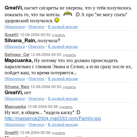
GreatVi,
насчет сигареты не уверена, что у тебя получилось
показать то, что ты хотела.
:D А про "не могу спать"
здоровский получился.
Обратиться
-
Ответить
-
К полной версии
12-06-2004-00:52
удалить
GreatVi
Silvana_Rain,
получила?
Обратиться
-
Ответить
-
К полной версии
12-06-2004-00:53
удалить
Dallmayr_Cat
Mapcuanka,
Ну потому что это должно происходить
параллельно с глюком Эвана и Селин, а если сразу после их,
пойдет ваш, то время потеряется...
Обратиться
-
Ответить
-
К полной версии
12-06-2004-00:53
удалить
Silvana_Rain
GreatVi,
нет
Обратиться
-
Ответить
-
К полной версии
12-06-2004-00:56
удалить
Mapcuanka
Ну вот, в общем... *надела каску* :D
http://marsenok2004.mail333.com/Family.jpg
Обратиться
-
Ответить
-
К полной версии
12-06-2004-00:56
удалить
GreatVi