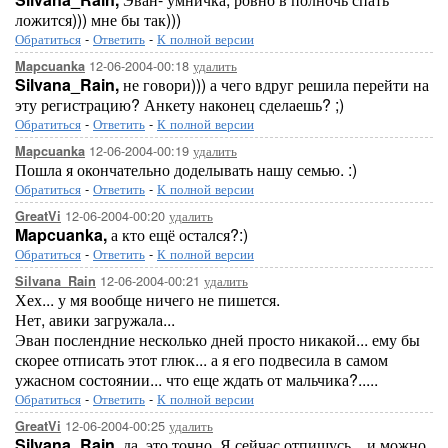
ложится))) мне бы так)))
Обратиться
-
Ответить
-
К полной версии
12-06-2004-00:18
удалить
Mapcuanka
Silvana_Rain,
не говори))) а чего вдруг решила перейти на
эту регистрацию? Анкету наконец сделаешь? ;)
Обратиться
-
Ответить
-
К полной версии
12-06-2004-00:19
удалить
Mapcuanka
Пошла я окончательно доделывать нашу семью. :)
Обратиться
-
Ответить
-
К полной версии
12-06-2004-00:20
удалить
GreatVi
Mapcuanka,
а кто ещё остался?:)
Обратиться
-
Ответить
-
К полной версии
12-06-2004-00:21
удалить
Silvana_Rain
Хех... у мя вообще ничего не пишется.
Нет, авики загружала...
Эван послендние несколько дней просто никакой... ему бы
скорее отписать этот глюк... а я его подвесила в самом
ужасном состоянии... что еще ждать от мальчика?.....
Обратиться
-
Ответить
-
К полной версии
12-06-2004-00:25
удалить
GreatVi
Silvana_Rain,
да, это точно. Я сейчас отпишусь... и можно