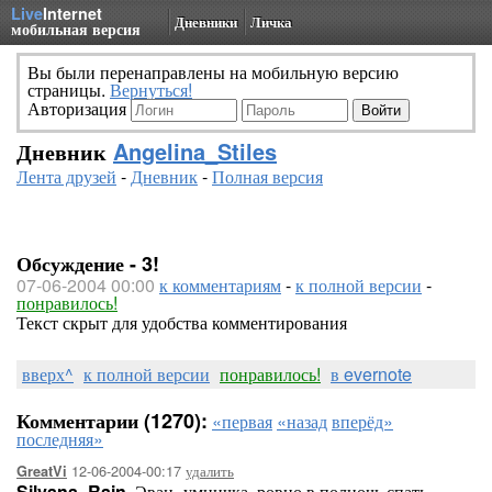
Live
Internet
Дневники
Личка
мобильная версия
Вы были перенаправлены на мобильную версию
страницы.
Вернуться!
Авторизация
Дневник
Angelina_Stiles
Лента друзей
-
Дневник
-
Полная версия
Обсуждение - 3!
07-06-2004 00:00
к комментариям
-
к полной версии
-
понравилось!
Текст скрыт для удобства комментирования
вверх^
к полной версии
понравилось!
в evernote
Комментарии (1270):
«первая
«назад
вперёд»
последняя»
12-06-2004-00:17
удалить
GreatVi
Silvana_Rain,
Эван- умничка, ровно в полночь спать