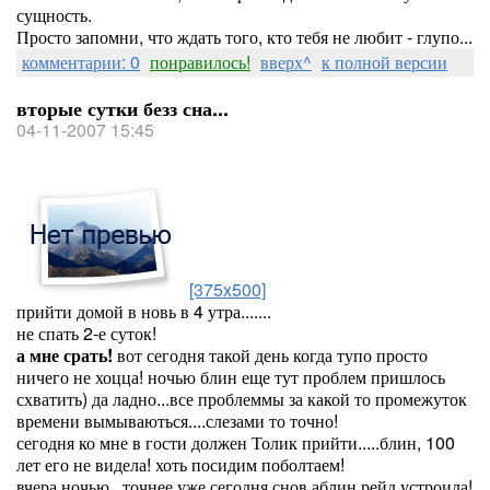
сущность.
Просто запомни, что ждать того, кто тебя не любит - глупо...
комментарии: 0
понравилось!
вверх^
к полной версии
вторые сутки безз сна...
04-11-2007 15:45
[375x500]
прийти домой в новь в 4 утра.......
не спать 2-е суток!
а мне срать!
вот сегодня такой день когда тупо просто
ничего не хоцца! ночью блин еще тут проблем пришлось
схватить) да ладно...все проблеммы за какой то промежуток
времени вымываються....слезами то точно!
сегодня ко мне в гости должен Толик прийти.....блин, 100
лет его не видела! хоть посидим поболтаем!
вчера ночью...точнее уже сегодня снов аблин рейд устроила!