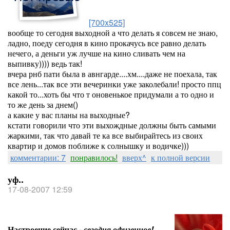
[700x525]
вообще то сегодня выходной а что делать я совсем не знаю,
ладно, поеду сегодня в кино прокачусь все равно делать
нечего, а деньги уж лучше на кино сливать чем на
выпивку)))) ведь так!
вчера рнб пати была в авнгарде....хм....даже не поехала, так
все лень...так все эти вечеринки уже заколебали! просто ппц
какой то...хоть бы что т оновенькое придумали а то одно и
то же день за днем()
а какие у вас планы на выходные?
кстати говорили что эти выхождные должны быть самыми
жаркими, так что давай те ка все выбирайтесь из своих
квартир и домов поближе к солнышку и водичке)))
комментарии: 7
понравилось!
вверх^
к полной версии
уф..
17-08-2007 12:59
Настроение сейчас -
сегодня офигенное!