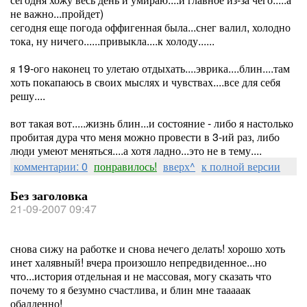
не важно...пройдет)
сегодня еще погода оффигенная была...снег валил, холодно
тока, ну ничего......привыкла....к холоду......
я 19-ого наконец то улетаю отдыхать....эврика....блин....там
хоть покапаюсь в своих мыслях и чувствах....все для себя
решу....
вот такая вот.....жизнь блин...и состояние - либо я настолько
пробитая дура что меня можно провести в 3-ий раз, либо
люди умеют меняться....а хотя ладно...это не в тему....
комментарии: 0
понравилось!
вверх^
к полной версии
Без заголовка
21-09-2007 09:47
снова сижу на работке и снова нечего делать! хорошо хоть
инет халявный! вчера произошло непредвиденное...но
что...история отдельная и не массовая, могу сказать что
почему то я безумно счастлива, и блин мне тааааак
обалденно!