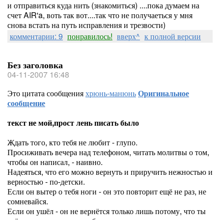
и отправиться куда нить (знакомиться) ....пока думаем на
счет AIR'a, воть так вот....так что не получаеться у мня
снова встать на путь исправления и трезвости)
комментарии: 9
понравилось!
вверх^
к полной версии
Без заголовка
04-11-2007 16:48
Это цитата сообщения
хрюнь-манюнь
Оригинальное
сообщение
текст не мой,прост лень писать было
Ждать того, кто тебя не любит - глупо.
Просиживать вечера над телефоном, читать молитвы о том,
чтобы он написал, - наивно.
Надеяться, что его можно вернуть и приручить нежностью и
верностью - по-детски.
Если он вытер о тебя ноги - он это повторит ещё не раз, не
сомневайся.
Если он ушёл - он не вернётся только лишь потому, что ты