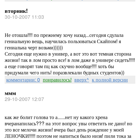
вторник!
30-10-2007 11:03
Не отошла!!!! по прежнему хочу назад...сегодня сдулала
гениальную вещь, научилась пользоваться Скайпом! я
гениальна черт возьми))))))
Сегодня еще нужно в универ, а вот это вот темная сторона
жизни! так в лом просто все! в лом даже в универе сидеть!!!!!
а еще говорят там пц как скучно вообще!!!! хоть бы
придумали чего нить! поразвлекали будных студентов))
комментарии: 0
понравилось!
вверх^
к полной версии
ммм
29-10-2007 12:07
как же болит голова то а......нет ну какого хрена
вчеранапилась??? на этот вопрос увы ответить не дано! но
это все мелочи жизни! вчера был день рождение у моей
ЛЕНОЧКИ!!!!! поэтом не напиться было низя! пили тока за