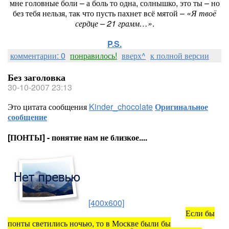
мне головные боли – а боль то одна, солнышко, это ты – но
без тебя нельзя, так что пусть пахнет всё мятой –
«Я твоё
сердце – 21 грамм…»
.
P.S.
комментарии: 0
понравилось!
вверх^
к полной версии
Без заголовка
30-10-2007 23:13
Это цитата сообщения
Kinder_chocolate
Оригинальное
сообщение
[ПОНТЫ] - понятие нам не близкое....
[400x600]
Если бы
понты светились ночью, то в Москве были бы