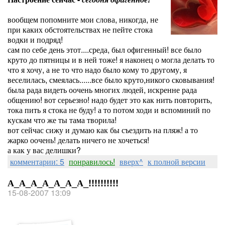
вообщем попомните мои слова, никогда, не
при каких обстоятельствах не пейте стока
водки и подряд!
сам по себе день этот....среда, был офигенный! все было
круто до пятницы и в ней тоже! я наконец о могла делать то
что я хочу, а не то что надо было кому то другому, я
веселилась, смеялась......все было круто,никого сковывания!
была рада видеть оочень многих людей, искренне рада
общению! вот серьезно! надо будет это как нить повторить,
тока пить я стока не буду! а то потом ходи и вспоминий по
кускам что же ты тама творила!
вот сейчас сижу и думаю как бы съездить на пляж! а то
жарко оочень! делать ничего не хочеться!
а как у вас делишки?
комментарии: 5
понравилось!
вверх^
к полной версии
А_А_А_А_А_А_А_!!!!!!!!!!
15-08-2007 13:09