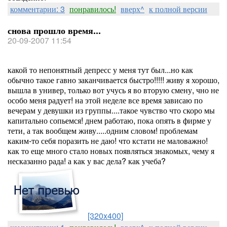
комментарии: 3
понравилось!
вверх^
к полной версии
снова прошло время...
20-09-2007 11:54
какой то непонятный депресс у меня тут был...но как
обычно такое гавно заканчивается быстро!!!!! живу я хорошо,
вышла в универ, только вот учусь я во вторую смену, чно не
особо меня радует! на этой неделе все время зависаю по
вечерам у девушки из группы....такое чувство что скоро мы
капитально сопьемся! днем работаю, пока опять в фирме у
тети, а так вообщем живу.....одним словом! проблемам
каким-то себя поразить не даю! что кстати не маловажно!
как то еще много стало новых появляться знакомых, чему я
несказанно рада! а как у вас дела? как учеба?
[320x400]