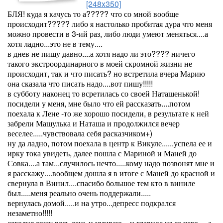
[248x350]
БЛЯ! куда я качусь то а????? что со мной вообще
происходит????? либо я настолько пробитая дура что меня
можно провести в 3-ий раз, либо люди умеют меняться....а
хотя ладно...это не в тему....
в днев не пишу давно....а хотя надо ли это???? ничего
такого экстроординарного в моей скромной жизни не
происходит, так и что писать? но встретила вчера Марию
она сказала что писать надо....вот пишу!!!!!
в субботу наконец то всретилась со своей Наташенькой!
посидели у меня, мне было что ей рассказать....потом
поехала к Лене -то же хорошо посидели, в результате к ней
забрели Машулька и Наташа и продолжился вечер
веселее.....чувствовала себя расказчиком+)
ну да ладно, потом поехала в центр к Викуле......успела ее и
ирку тока увидеть, далее пошла с Мариной и Маней до
Совка....а там...случилось нечто.....кому надо позвонят мне и
я расскажу....вообщем дошла я в итоге с Маней до красной и
свернула в Винил....спасибо большое тем кто в виниле
был.....меня реально очень поддержали.....
вернулась домой.....и на утро...депресс подкрался
незаметно!!!!!
сегодня хожу весь день и умираю....и главное из-за чего.....а