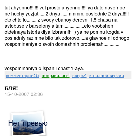
tut ahyenno!!!!!!! vot prosto ahyenno!!!!! ya daje navernoe
ne hochy yezjat......2 dnya .....mmmm, poslednie 2 dnya!!!!!
eto chto to........iz svoey ebanoy derevni 1,5 chasa na
avtobuse v barselony a tam.................eto voobshen
otdelnaya istoria dlya izbrannih=) ya ne pomnu kogda v
posledniy raz mne bilo tak zdorovo.....a glavnoe ni odnogo
vospominaniya o svoih domashnih problemah.............
vospominaniya o Ispanii chast 1-aya.
комментарии: 5
понравилось!
вверх^
к полной версии
БЛЯ!
15-10-2007 02:36