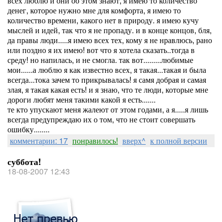
всех люблю и они об этом знают, я имею то количество
денег, которое нужно мне для комфорта, я имею то
количество времени, какого нет в природу. я имею кучу
мыслей и идей, так что я не пропаду. и в конце концов, бля,
да правы люди.....я имею всех тех, кому я не нравлюсь, рано
или поздно я их имею! вот что я хотела сказать..тогда в
среду! но напилась, и не смогла. так вот.........любимые
мои......а люблю я как известно всех, я такая...такая и была
всегда...тока зачем то прикрывалась! я самя добрая и самая
злая, я такая какая есть! и я знаю, что те люди, которые мне
дороги любят меня такими какой я есть.......
те кто упускают меня жалеют от этом годами, а я.....я лишь
всегда предупреждаю их о том, что не стоит совершать
ошибку........
комментарии: 17
понравилось!
вверх^
к полной версии
суббота!
18-08-2007 12:43