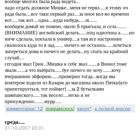
вообще многих была рада видеть...
надо отдать должное Мишке...меня не терял.....я этому оч
рада была....все таки первый раз....за нное кол-во времени
вот.....так вот....одна....куда нибудь.....эх......
вообщем домой не помню, около 5 приехала, и села........
(ВНИМАНИЕ) английский делать......ппц идиотина а.......но
ниче сделала, поехала в универ....а там все настроение
свалилось куда то в зад....... ничего не осталось......хочеться
запереться дома и ничего не делать...ну спать на крайний
случай....
сегодня звал Грин...Мишка к себе звал........в Винил тоже
звали.......а что выбрать......буе ничего не хочу.......хочу
вчерашнюю эйфорию......примерно тогда...когда мы
впятером ходили из Казарм до магазина около Пятки(кто
ориентируеться, тот поймет) ...за 2 бутылками
шампанского......так весело....легко и не
принужденно........мурр.....
комментарии: 12
понравилось!
вверх^
к полной версии
среда....
31-10-2007 20:01