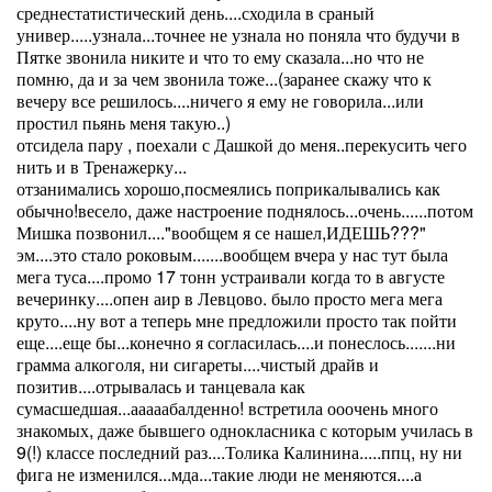
среднестатистический день....сходила в сраный
универ.....узнала...точнее не узнала но поняла что будучи в
Пятке звонила никите и что то ему сказала...но что не
помню, да и за чем звонила тоже...(заранее скажу что к
вечеру все решилось....ничего я ему не говорила...или
простил пьянь меня такую..)
отсидела пару , поехали с Дашкой до меня..перекусить чего
нить и в Тренажерку...
отзанимались хорошо,посмеялись поприкалывались как
обычно!весело, даже настроение поднялось...очень......потом
Мишка позвонил...."вообщем я се нашел,ИДЕШЬ???"
эм....это стало роковым.......вообщем вчера у нас тут была
мега туса....промо 17 тонн устраивали когда то в августе
вечеринку....опен аир в Левцово. было просто мега мега
круто....ну вот а теперь мне предложили просто так пойти
еще....еще бы...конечно я согласилась....и понеслось.......ни
грамма алкоголя, ни сигареты....чистый драйв и
позитив....отрывалась и танцевала как
сумасшедшая...ааааабалденно! встретила ооочень много
знакомых, даже бывшего однокласника с которым училась в
9(!) классе последний раз....Толика Калинина.....ппц, ну ни
фига не изменился...мда...такие люди не меняются....а