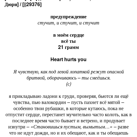
Дюри] / [||29376]
предупреждение
стучит, и стучит, и стучит
в моём сердце
всё ты
21 грамм
Heart hurts you
Я чувствую, как под левой лопаткой режут опасной
бритвой, оборачиваюсь – ты смеёшься.
(с)
я прикладываю ладони к груди, проверяя, бьются ли ещё
чувства, пью валокордин – пусть пахнет всё мятой –
особенно твои рубашки, в которые кутаюсь, пока не
отпустит сердце, перестанет мучительно часто колоть, как в
последнее время часто бывает и ветрено, и продувает
изнутри –
«Становишься пустым, вымытым…»
– разве
что не идут дожди, но и их обещают, как и ты обещаешь