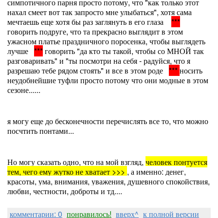
симпотичного парня просто потому, что "как только этот
нахал смеет вот так запросто мне улыбаться", хотя сама
мечтаешь еще хотя бы раз заглянуть в его глаза
***
говорить подруге, что та прекрасно выглядит в этом
ужасном платье праздничного поросенка, чтобы выглядеть
лучше
***
говорить "да кто ты такой, чтобы со МНОЙ так
разговаривать" и "ты посмотри на себя - радуйся, что я
разрешаю тебе рядом стоять" и все в этом роде
***
носить
неудобнейшие туфли просто потому что они модные в этом
сезоне......
я могу еще до бесконечности перечислять все то, что можно
посчтить понтами...
Но могу сказать одно, что на мой взгляд,
человек понтуется
тем, чего ему жутко не хватает >>>
, а именно: денег,
красоты, ума, внимания, уважения, душевного спокойствия,
любви, честности, доброты и тд....
комментарии: 0
понравилось!
вверх^
к полной версии