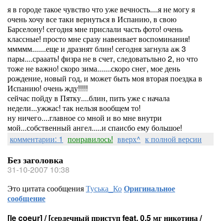
я в городе такое чувство что уже вечность....я не могу я
очень хочу все таки вернуться в Испанию, в свою
Барселону! сегодня мне прислали часть фото! очень
классные! просто мне сразу навеивает воспоминания!
ммммм.......еще и дразнят блин! сегодня загнула аж 3
пары....срааать! физра не в счет, следоватьльно 2, но что
тоже не важно! скоро зима.......скоро снег, мое день
рождение, новый год, и может быть моя вторая поездка в
Испанию! очень жду!!!!!
сейчас пойду в Пятку....блин, пить уже с начала
недели...ужжас! так нельзя вообщем то!
ну ничего....главное со мной и во мне внутри
мой...собственный ангел.....и спаисбо ему большое!
комментарии: 1
понравилось!
вверх^
к полной версии
Без заголовка
31-10-2007 10:38
Это цитата сообщения
Туська_Ко
Оригинальное
сообщение
[le coeur] / [сердечный приступ feat. 0,5 мг никотина /