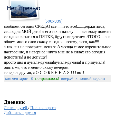
[500x339]
вообщем сегодня СРЕДА! все.......это все!.......держитьесь,
сешгодня МОЙ день! я его так и назову!!!!!!! все кому повезет
сегодня оказаться в ПЯТКЕ, будут свидетелем ЭТОГО.....я в
общем много слов скажу сегодня! почему, чего, как!!!!
а так, вы не поверите, меня за 3 месяца самое охренительное
настроение, и наверное ничто мне не в силах его сегодня
испортить! я не допущу!
просто дня я думала-думала!думала-думала! и придумала!
опять же, что именно скажу вечером!
теперь я другая, я О С О Б Е Н Н А Я ! ! ! вот!
комментарии: 8
понравилось!
вверх^
к полной версии
Дневник
Лента друзей
/
Полная версия
Добавить в друзья