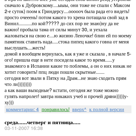
сначало к Дубровскому....ыыы, они тоже не спали с Максом
2-е суток) поом к Гриндерсу....оооооч была рада его видеть!
просто очееень! потом какого то хрена потащала свой зад в
Винил...........по кой????? до сих пор не знаю)ну да не
важно! пробыла тама от силы минут 30, и уехала
жаловаться на свою е....ю жизню Леночке! блин ей по моему
памятник ставить нада.....стока пипец какого говна от меня
выслушать....жесть!
домой я вообщем вернулась, как я уже и сказала , в начале 5-
ого! пришла еще в нете посидела какое то время......у
знакомого в Испании какие то поблемы, а он о них никак не
хотит говорить! ппц люди пошли скрытные.......
сегодня вот звали в Пятку на Драм...не знаю сходить прям
что ли)))))))))
а как ваши выходные? кстати, сегодня же тоже можно
гулять напролет! завтра никаких учеб и прочей дряни)))))у-
ху)))
комментарии: 4
понравилось!
вверх^
к полной версии
среда......четверг и пятница.....
03-11-2007 16:38