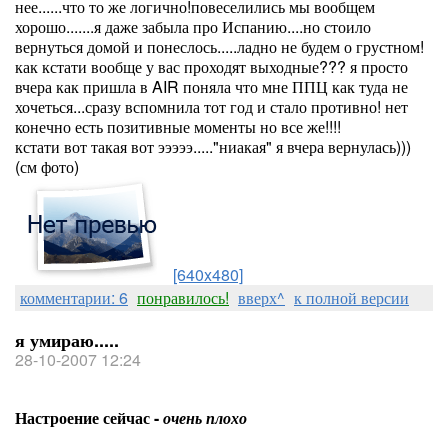
нее......что то же логично!повеселились мы вообщем
хорошо.......я даже забыла про Испанию....но стоило
вернуться домой и понеслось.....ладно не будем о грустном!
как кстати вообще у вас проходят выходные??? я просто
вчера как пришла в AIR поняла что мне ППЦ как туда не
хочеться...сразу вспомнила тот год и стало противно! нет
конечно есть позитивные моменты но все же!!!!
кстати вот такая вот эээээ....."ниакая" я вчера вернулась)))
(см фото)
[640x480]
комментарии: 6
понравилось!
вверх^
к полной версии
я умираю.....
28-10-2007 12:24
Настроение сейчас -
очень плохо