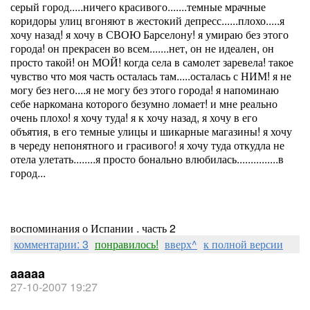
серый город.....ничего красивого.......темные мрачные
коридоры улиц вгоняют в жестокий депресс......плохо.....я
хочу назад! я хочу в СВОЮ Барселону! я умираю без этого
города! он прекрасен во всем.......нет, он не идеален, он
просто такой! он МОЙ! когда села в самолет заревела! такое
чувство что моя часть осталась там.....осталась с НИМ! я не
могу без него....я не могу без этого города! я напоминаю
себе наркомана которого безумно ломает! и мне реально
очень плохо! я хочу туда! я к хочу назад, я хочу в его
объятия, в его темные улицы и шикарные магазины! я хочу
в череду непонятного и грасивого! я хочу туда откудла не
отела улетать........я просто бонально влюбилась...............в
город...
воспоминания о Испании . часть 2
комментарии: 3
понравилось!
вверх^
к полной версии
aaaaa
27-10-2007 19:27