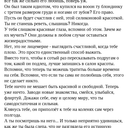
всё так же сильно его любишь, поверь уж.
Он был таким идиотом, что купился на вооон ту блондинку
с третим размером груди и ногами от зубов? Его право.
Пусть он будет счастлив с ней, этой силиконовой красоткой.
Ты не станешь реветь, слышишь? Никогда.
У тебя слишком красивые глаза, вспомни об этом. Зачем же
их мучить? Они должны в любом случае оставаться
жизнерадостными.
Нет, это не лицемерие - выглядить счастливой, когда тебе
плохо. Это просто единственный способ выжить.
Вместо того, чтобы в сотый раз пересказывать подругам о
том, какой он подлец, лучше запишись в салон красоты.
Вспомни, что теперь ты можешь тратитьь больше времени
на себя. Вспомни, что если ты сама не полюбишь себя, этого
не сделает никто.
Тебе ничто не мешает быть красивой и свободной. Теперь
уже ничто. Заводи новые знакомства, смейся, улыбайся,
флиртуй. Докажи себе, ему и целому миру, что ты
самодостаточная и сильная.
Клянусь тебе, он приползёт к тебе на коленях сам через
полгода.
А ты посмотришь на него... И только неприятно удивишься,
как же ты была слепа, что не разглядела его истинную