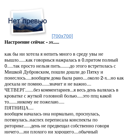
[700x700]
Настроение сейчас -
эх.....
как бы ни хотела я непить много в среду увы не
вышло......как говориься нажралась в 0.притом полный
0.....так просто нельзя пить........до этого встретилась с
Мишкой Дубровским, пошли дошли до Пятку и
понеслось.....вообщем дома была рано....около 2-х...но как
доехала не помню......значит и не важно....
ЧЕТВЕРГ.......без комментариев...я весь день валялась в
кроватке с жуткой головной болью.....это ппц какой
то.......никому не пожелаю.....
ПЯТНИЦА....
вообщем началась она нормально, проснулась,
потянулась..наспех переписала конспекты по
риторике......день не предвещал собственно говоря
ничего....ни плохого ни хорошего....обычный