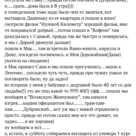
и.....срать...дома была в 8 утра))))
в понедельник тоже надо было чем то заняться, вот
вытащила Дашеньку из ее квартиры и пошли в кино!
снотрели фильм "Нулевой Километр" хороший фильм, мне
оч понравился! добрый....потом пошли в "Кофеин" там
разосралась с Сашкой, правда так же быстро и помирилась,
и мы с Дарьей двинули дальше)
пошли в Мак.....там встретили Ваню-юнити, кирилла и
Диму, посидели посмеялись, и Моя Дорожайшая(Даша)
укатила на свидание)
в Мак пришел Саша и мы пошли прогулялись....зашла к
Леночке....посидели чуть чуть, правда при чужих ушках не
поговорить было, ну да ладно!
во вторник у меня у бабушки с дедушкой было 40 лет со дня
свадьбы(!) это же ппц какой то !!!!!!! 40(!) уфф......пошли мы
вообщем в "Волжскую Жемчужину", там начался
взгрев....нашим официантом был.........трам-пам-
пам.........Дубровский....вот уж мы с мамой отрывались
просто, правда он потом сказал мне все что думает, ну
ладно.......я же хорошая)
ну вообщем и вот.......
а, кстати, в субботу собираемся вытащить из универа 1 курс