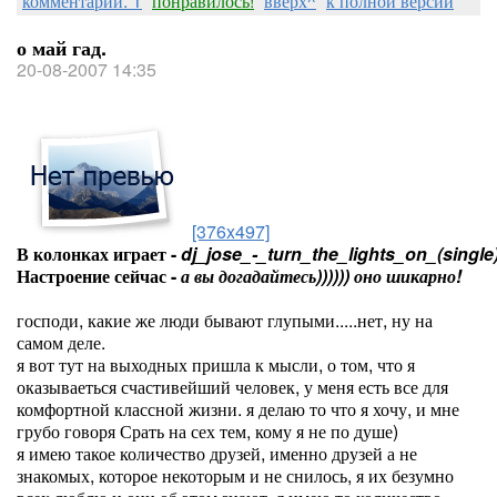
комментарии: 1
понравилось!
вверх^
к полной версии
о май гад.
20-08-2007 14:35
[376x497]
В колонках играет -
dj_jose_-_turn_the_lights_on_(single
Настроение сейчас -
а вы догадайтесь)))))) оно шикарно!
господи, какие же люди бывают глупыми.....нет, ну на
самом деле.
я вот тут на выходных пришла к мысли, о том, что я
оказываеться счастивейший человек, у меня есть все для
комфортной классной жизни. я делаю то что я хочу, и мне
грубо говоря Срать на сех тем, кому я не по душе)
я имею такое количество друзей, именно друзей а не
знакомых, которое некоторым и не снилось, я их безумно