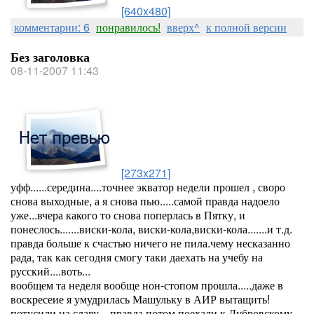
[640x480]
комментарии: 6
понравилось!
вверх^
к полной версии
Без заголовка
08-11-2007 11:43
[273x271]
уфф......середина....точнее экватор недели прошел , своро
снова выходные, а я снова пью.....самой правда надоело
уже...вчера какого то снова поперлась в Пятку, и
понеслось.......виски-кола, виски-кола,виски-кола.......и т.д.
правда больше к счастью ничего не пила.чему несказанно
рада, так как сегодня смогу таки даехать на учебу на
русский....воть...
вообщем та неделя вообще нон-стопом прошла.....даже в
воскресеие я умудрилась Машульку в АИР вытащить!
потусили на славу....правда потом поехали к Дубровскому,