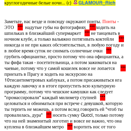
круглогодичные белые ночи... (с)
GLAMOUR_Rich
Заметьте, нас везде и повсюду окружают понты.
Понты
-
ЭТО
***
надутые губы на фотографиях
***
ходить на
шпильках в близжайший супермаркет
***
не танцевать в
ночном клубе, а только вальяжно потягивать коктейли
***
никогда и не при каких обстоятельствах, в любую погоду и
в любое время суток не снимать солнечные очки
***
грубить официантке, просто потому что она официантка, а
ты фифа такая - посетительница, а потом зажиматься на
чаевые, потому что у самой кошелек вовсе не лопается
***
приехать в Прагу и ходить на экскурсию на
10тисантиметровых каблуках, а потом присаживаться нга
каждую лавочку и в итоге пропустить всю культурную
программу, потому что чешские камушки как следует
"промассировали" каждый милиметр ступней
***
целоваться и обниматься при встрече с девушкой, которую
ты терпеть не можешь, а потом вслед говорить ей "чтоб ты
провалилась, дура"
***
носить сумку Gucci, только потому
что на ней знаменитый логотип и вовсе не важно, что она
куплена в близжайшем метро
***
воротить нос от того