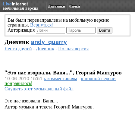
Live
Internet
Дневники
Личка
мобильная версия
Вы были перенаправлены на мобильную версию
страницы.
Вернуться!
Авторизация
Дневник
andy_quarry
Лента друзей
-
Дневник
-
Полная версия
"Это нас взорвали, Ваня...", Георгий Мантуров
10-06-2010 15:51
к комментариям
-
к полной версии
-
понравилось!
Слушать этот музыкальный файл
Это нас взорвали, Ваня....
Автор музыки и текста Георгий Мантуров.