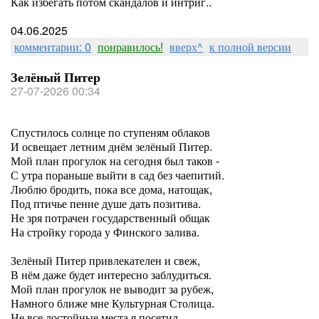
Как избегать потом скандалов и интриг..
04.06.2025
комментарии: 0
понравилось!
вверх^
к полной версии
Зелёный Питер
27-07-2026 00:34
Спустилось солнце по ступеням облаков
И освещает летним днём зелёный Питер.
Мой план прогулок на сегодня был таков -
С утра пораньше выйти в сад без чаепитий.
Люблю бродить, пока все дома, натощак,
Под птичье пение душе дать позитива.
Не зря потрачен государственный общак
На стройку города у Финского залива.
Зелёный Питер привлекателен и свеж,
В нём даже будет интересно заблудиться.
Мой план прогулок не выводит за рубеж,
Намного ближе мне Культурная Столица.
Не все достойные места я посетил,