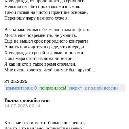
Хочу дождя, от проливного до грибного,
Невыносима без прохлады жизнь моя.
Такой позыв на чистой практике основан,
Переношу жару намного хуже я.
Весна закончилась безжалостным де-факто,
Могла ещё повременить, не уходить.
Ещё не вышел срок природного контракта,
А жить приходится в среде, что впереди.
Хочу дождя с грозой и днями, и ночами,
Пока жара стоит из дома ни ногой.
Я как никто в такое время опечален,
Мне очень хочется, чтоб климат был другой...
21.05.2025
комментарии: 0
понравилось!
вверх^
к полной версии
Волна спокойствия
14-07-2026 00:14
Кто знает истину, тот больше не спешит,
Всё то, что найдено, останется навечно.