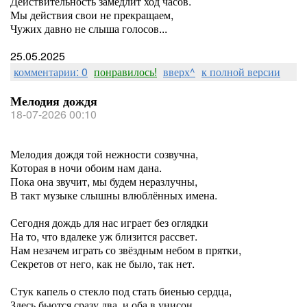
Действительность замедлит ход часов.
Мы действия свои не прекращаем,
Чужих давно не слыша голосов...
25.05.2025
комментарии: 0
понравилось!
вверх^
к полной версии
Мелодия дождя
18-07-2026 00:10
Мелодия дождя той нежности созвучна,
Которая в ночи обоим нам дана.
Пока она звучит, мы будем неразлучны,
В такт музыке слышны влюблённых имена.
Сегодня дождь для нас играет без оглядки
На то, что вдалеке уж близится рассвет.
Нам незачем играть со звёздным небом в прятки,
Секретов от него, как не было, так нет.
Стук капель о стекло под стать биенью сердца,
Здесь бьются сразу два, и оба в унисон.