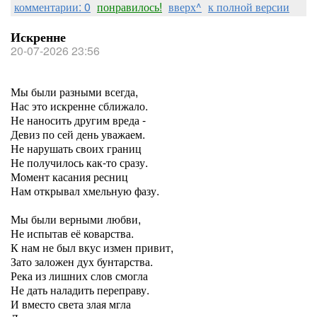
комментарии: 0
понравилось!
вверх^
к полной версии
Искренне
20-07-2026 23:56
Мы были разными всегда,
Нас это искренне сближало.
Не наносить другим вреда -
Девиз по сей день уважаем.
Не нарушать своих границ
Не получилось как-то сразу.
Момент касания ресниц
Нам открывал хмельную фазу.
Мы были верными любви,
Не испытав её коварства.
К нам не был вкус измен привит,
Зато заложен дух бунтарства.
Река из лишних слов смогла
Не дать наладить переправу.
И вместо света злая мгла