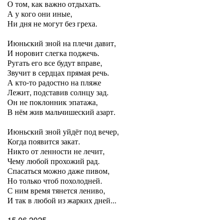
О том, как важно отдыхать.
А у кого они иные,
Ни дня не могут без греха.
Июньский зной на плечи давит,
И норовит слегка поджечь.
Ругать его все будут вправе,
Звучит в сердцах прямая речь.
А кто-то радостно на пляже
Лежит, подставив солнцу зад.
Он не поклонник эпатажа,
В нём жив мальчишеский азарт.
Июньский зной уйдёт под вечер,
Когда появится закат.
Никто от ленности не лечит,
Чему любой прохожий рад.
Спасаться можно даже пивом,
Но только чтоб похолодней.
С ним время тянется лениво,
И так в любой из жарких дней...
15.06.2025