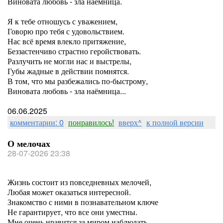
Виновата любовь - зла наёмница.
Я к тебе отношусь с уважением,
Говорю про тебя с удовольствием.
Нас всё время влекло притяжение,
Беззастенчиво страстно геройствовать.
Разлучить не могли нас и выстрелы,
Губы жадные в действии помнятся.
В том, что мы разбежались по-быстрому,
Виновата любовь - зла наёмница...
06.06.2025
комментарии: 0
понравилось!
вверх^
к полной версии
О мелочах
28-07-2026 23:38
Жизнь состоит из повседневных мелочей,
Любая может оказаться интересной.
Знакомство с ними в познавательном ключе
Не гарантирует, что все они уместны.
Мне очень нравится за миром наблюдать,