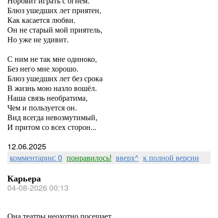
Норовит играть с огнём.
Блюз ушедших лет приятен,
Как касается любви.
Он не старый мой приятель,
Но уже не удивит.
С ним не так мне одиноко,
Без него мне хорошо.
Блюз ушедших лет без срока
В жизнь мою назло вошёл.
Наша связь необратима,
Чем и пользуется он.
Вид всегда невозмутимый,
И притом со всех сторон...
12.06.2025
комментарии: 0
понравилось!
вверх^
к полной версии
Карьера
04-08-2026 00:13
Она театры неохотно посещает,