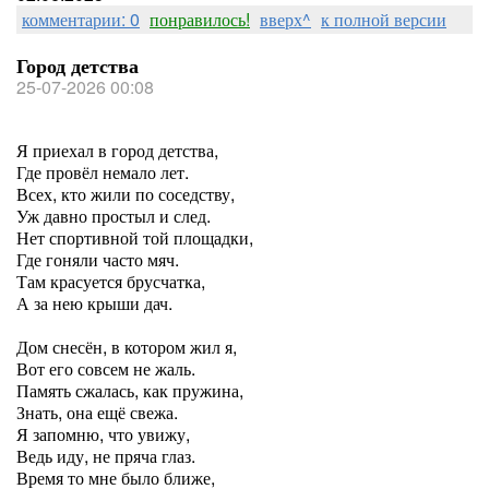
комментарии: 0
понравилось!
вверх^
к полной версии
Город детства
25-07-2026 00:08
Я приехал в город детства,
Где провёл немало лет.
Всех, кто жили по соседству,
Уж давно простыл и след.
Нет спортивной той площадки,
Где гоняли часто мяч.
Там красуется брусчатка,
А за нею крыши дач.
Дом снесён, в котором жил я,
Вот его совсем не жаль.
Память сжалась, как пружина,
Знать, она ещё свежа.
Я запомню, что увижу,
Ведь иду, не пряча глаз.
Время то мне было ближе,