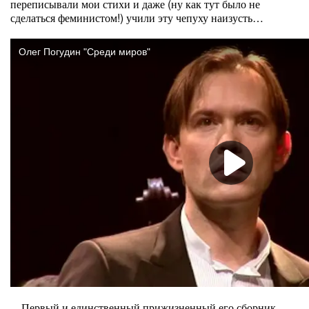
переписывали мои стихи и даже (ну как тут было не
сделаться феминистом!) учили эту чепуху наизусть…
Первый и единственный прижизненный его сборник