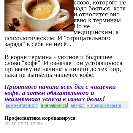
слово, которого не
надо бояться, хотя
и относится оно
явно к терминам.
Но не
медицинским, а
психологическим. И "отрицательного
заряда" в себе не несёт.
В корне термина - уютное и бодрящее
слово "кофе". И означает он устоявшуюся
привычку не начинать ничего до тех пор,
пака не выпьешь чашечку кофе.
риятного начала всех дел с чашечки
П
кофе, а затем обязательного и
неизменного успеха в самих делах!
комментарии: 4
понравилось!
вверх^
к полной версии
Профилактика коронавируса
22-10-2021 12:30