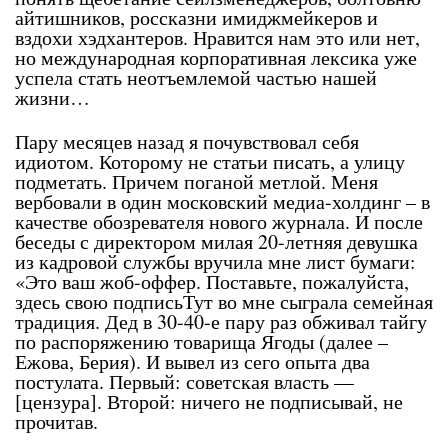
айтишников, россказни имиджмейкеров и
вздохи хэдхантеров. Нравится нам это или нет,
но международная корпоративная лексика уже
успела стать неотъемлемой частью нашей
жизни…
Пару месяцев назад я почувствовал себя
идиотом. Которому не статьи писать, а улицу
подметать. Причем поганой метлой. Меня
вербовали в один московский медиа-холдинг – в
качестве обозревателя нового журнала. И после
беседы с директором милая 20-летняя девушка
из кадровой службы вручила мне лист бумаги:
«Это ваш жоб-оффер. Поставьте, пожалуйста,
здесь свою подписьТут во мне сыграла семейная
традиция. Дед в 30-40-е пару раз обживал тайгу
по распоряжению товарища Ягоды (далее –
Ежова, Берия). И вывел из сего опыта два
постулата. Первый: советская власть —
[цензура]. Второй: ничего не подписывай, не
прочитав.