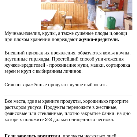
Мучные.изделия, крупы, а также сушёные плоды и,овощи
при плохом хранении повреждают
жучки-вредители.
Внешний признак их проявления: образуются комья крупы,
паутинные гирлянды. Простейший способ уничтожения
жучков-вредителей - просеивание муки, манки, сортировка
зёрен и круп с выбиранием личинок.
Сильно заражённые продукты лучше выбросить.
Все места, где вы храните продукты, хорошенько протрите
раствором уксуса. Продукты переложите в жестяные,
фаянсовые или стеклянные, плотно закрытые банки, на дно
которых положите 2-3 дольки очищенного чеснока.
Если завелись вредител
и, продукты несколько дней