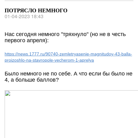
ПОТРЯСЛО НЕМНОГО
01-04-2023 18:43
Нас сегодня немного "тряхнуло" (но не в честь
первого апреля):
https://news.1777.ru/90740-zemletryasenie-magnitudoy-43-balla-
proizoshlo-na-stavropole-vecherom-1-aprelya
Было немного не по себе. А что если бы было не
4, а больше баллов?