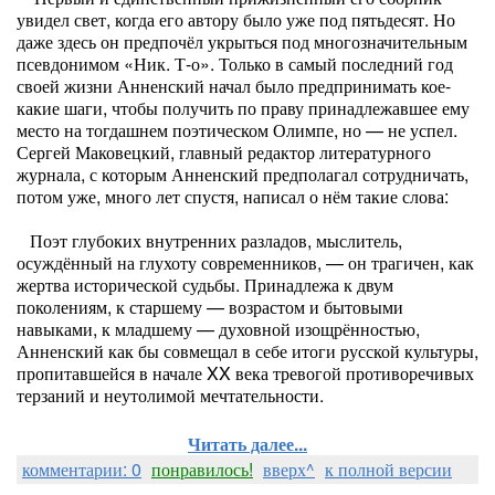
увидел свет, когда его автору было уже под пятьдесят. Но
даже здесь он предпочёл укрыться под многозначительным
псевдонимом «Ник. Т-о». Только в самый последний год
своей жизни Анненский начал было предпринимать кое-
какие шаги, чтобы получить по праву принадлежавшее ему
место на тогдашнем поэтическом Олимпе, но — не успел.
Сергей Маковецкий, главный редактор литературного
журнала, с которым Анненский предполагал сотрудничать,
потом уже, много лет спустя, написал о нём такие слова:
Поэт глубоких внутренних разладов, мыслитель,
осуждённый на глухоту современников, — он трагичен, как
жертва исторической судьбы. Принадлежа к двум
поколениям, к старшему — возрастом и бытовыми
навыками, к младшему — духовной изощрённостью,
Анненский как бы совмещал в себе итоги русской культуры,
пропитавшейся в начале XX века тревогой противоречивых
терзаний и неутолимой мечтательности.
Читать далее...
комментарии: 0
понравилось!
вверх^
к полной версии