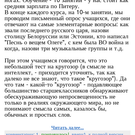
средняя зарплата по Питеру.
В конце каждого курса, на 10-м занятии, мы
проводим письменный опрос учащихся, где они
отвечают на самые элементарные вопросы: как
звали последнего русского царя, назови
столицу Белоруссии или Эстонии, кто написал
"Песнь о вещем Олеге", с кем была ВО война и
когда, назови три музыкальные группы и т.д.
При этом учащимся говорится, что это
небольшой тест на кругозор (в смысле на
интеллект, - приходится уточнять, так как
далеко не все знают, что такое "кругозор"). Да
что там - какой-то "кругозор" - подавляющее
большинство старшеклассников обнаруживают
обескураживающую непросвещенность не
только в реалиях окружающего мира, но не
понимают смысла самых, казалось бы,
обычных и простых слов.
Читать далее...
комментарии: 1
понравилось!
вверх^
к полной версии