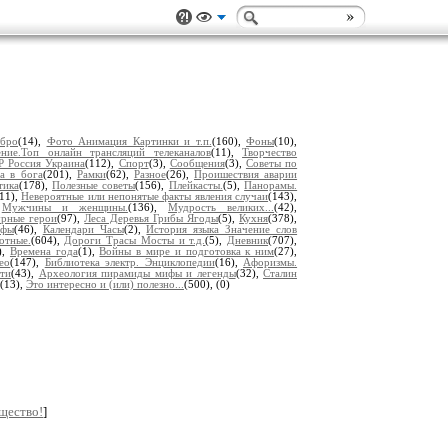
обро
(14),
Фото Анимация Картинки и т.п.
(160),
Фоны
(10),
ение.Топ онлайн трансляций телеканалов
(11),
Творчество
 Россия Украина
(112),
Спорт
(3),
Сообщения
(3),
Советы по
а в бога
(201),
Рамки
(62),
Разное
(26),
Проишествия аварии
тика
(178),
Полезные советы
(156),
Плейкасты.
(5),
Панорамы.
(11),
Невероятные или непонятые факты явления случаи
(143),
,
Мужчины и женщины.
(136),
Мудрость великих...
(42),
урные герои
(97),
Леса Деревья Грибы Ягоды
(5),
Кухня
(378),
офы
(46),
Календари Часы
(2),
История языка Значение слов
отные.
(604),
Дороги Трасы Мосты и т.д.
(5),
Дневник
(707),
),
Времена года
(1),
Войны в мире и подготовка к ним
(27),
ео
(147),
Библиотека электр. Энциклопедии
(16),
Афоризмы.
ти
(43),
Археология пирамиды мифы и легенды
(32),
Сталин
(13),
Это интересно и (или) полезно...
(500),
(0)
щество!
]