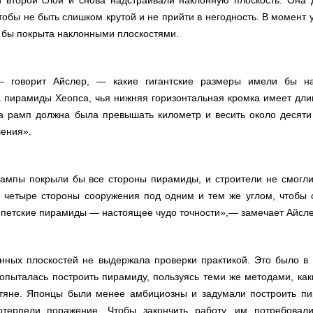
 второй слой и снова надстраивали наклонную плоскость. Она
тобы не быть слишком крутой и не прийти в негодность. В момент
 бы покрыта наклонными плоскостями.
— говорит Айслер, — какие гигантские размеры имели бы н
а пирамиды Хеопса, чья нижняя горизонтальная кромка имеет дли
а рамп должна была превышать километр и весить около десяти
ления».
рампы покрыли бы все стороны пирамиды, и строители не смогли
е четыре стороны сооружения под одним и тем же углом, чтобы
гипетские пирамиды — настоящее чудо точности»,— замечает Айсле
нных плоскостей не выдержала проверки практикой. Это было в 1
попыталась построить пирамиду, пользуясь теми же методами, ка
тяне. Японцы были менее амбициозны и задумали построить пи
отерпели поражение. Чтобы закончить работу, им потребовал