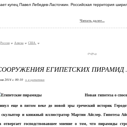
ает купец Павел Лебедев-Ласточкин. Российская территория ширила
Читать далее...
Россия
Аляска
США.
СООРУЖЕНИЯ ЕГИПЕТСКИХ ПИРАМИД 
ня 2014 г. 00:10
+ в цитатник
Новая гипотеза о способе сооруже
инул еще в пятом веке до новой эры греческий историк Геродо
 скульптор и книжный иллюстратор Мартин Айслер. Гипотеза Айс
а отвергает господствовавшее мнение о том, что пирамиды ст