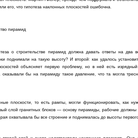
ли его, что гипотеза наклонных плоскостей ошибочна.
теза о строительстве пирамид должна давать ответы на два 
ки поднимали на такую высоту? И второй: как удалось установит
оскостей объясняет первую проблему, но в ней есть изрядный 
а оказывали бы на пирамиду такое давление, что та могла трес
ные плоскости, то есть рампы, могли функционировать, как ну
вый слой гранитных блоков — основу пирамиды, рабочие должны б
орая охватывала бы все строение и поднималась до высоты первого