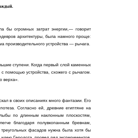
аждый.
ла бы огромных затрат энергии,— говорит
девров архитектуры, была намного проще:
а производительного устройства — рычага.
льшие ступени. Когда первый слой каменных
с помощью устройства, схожего с рычагом.
о верха».
ускал в своих описаниях много фантазии. Его
потеза. Согласно ей, древние египтяне на
глыбы по длинным наклонным плоскостям,
легче благодаря полувкопанным бревнам,
х треугольных фасадов нужна была хотя бы
 идею Геродота, провел ряд экспериментов,