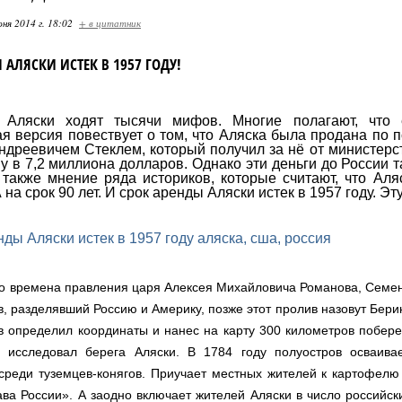
ня 2014 г. 18:02
+ в цитатник
 АЛЯСКИ ИСТЕК В 1957 ГОДУ!
Аляски ходят тысячи мифов. Многие полагают, что 
 версия повествует о том, что Аляска была продана по п
дреевичем Стеклем, который получил за нё от министерс
 в 7,2 миллиона долларов. Однако эти деньги до России т
также мнение ряда историков, которые считают, что Аля
на срок 90 лет. И срок аренды Аляски истек в 1957 году. Э
 во времена правления царя Алексея Михайловича Романова, Семе
в, разделявший Россию и Америку, позже этот пролив назовут Бери
в определил координаты и нанес на карту 300 километров побере
г исследовал берега Аляски. В 1784 году полуостров осваива
среди туземцев-конягов. Приучает местных жителей к картофелю
ва России». А заодно включает жителей Аляски в число россий