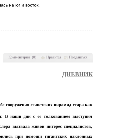
сь на юг и восток.
Комментарии
(
0
)
Нравится
Поделиться
.
ДНЕВНИК
ния египетских пирамид стара как
т. В наши дни с ее толкованием выступил
лера вызвала живой интерес специалистов,
роились при помощи гигантских наклонных