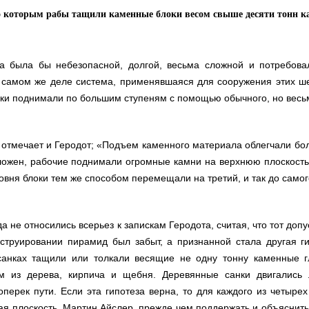
по которым рабы тащили каменные блоки весом свыше десяти тонн к
а была бы небезопасной, долгой, весьма сложной и потребова
самом же деле система, применявшаяся для сооружения этих ше
ки поднимали по большим ступеням с помощью обычного, но весьм
 отмечает и Геродот; «Подъем каменного материала облегчали бо
ложен, рабочие поднимали огромные камни на верхнюю плоскость 
овня блоки тем же способом перемещали на третий, и так до самог
а не относились всерьез к запискам Геродота, считая, что тот доп
нструировании пирамид был забыт, а признанной стала другая ги
санках тащили или толкали весящие не одну тонну каменные 
ым из дерева, кирпича и щебня. Деревянные санки двигались 
перек пути. Если эта гипотеза верна, то для каждого из четыре
ая плоскость. Мартин Айслер, прежде чем поддержать и объяснить