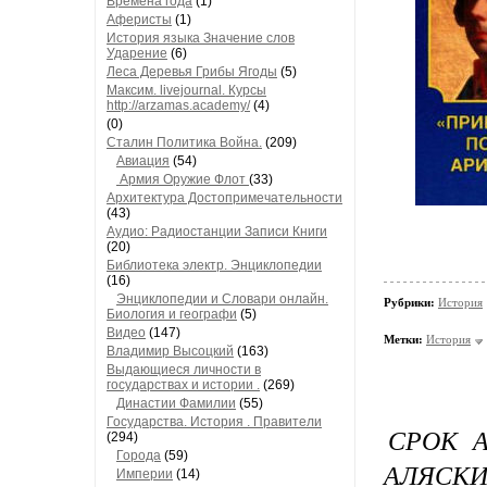
Времена года
(1)
Аферисты
(1)
История языка Значение слов
Ударение
(6)
Леса Деревья Грибы Ягоды
(5)
Максим. livejournal. Курсы
http://arzamas.academy/
(4)
(0)
Сталин Политика Война.
(209)
Авиация
(54)
Армия Оружие Флот
(33)
Архитектура Достопримечательности
(43)
Аудио: Радиостанции Записи Книги
(20)
Библиотека электр. Энциклопедии
(16)
Энциклопедии и Словари онлайн.
Рубрики:
История
Биология и географи
(5)
Видео
(147)
Метки:
История
Владимир Высоцкий
(163)
Выдающиеся личности в
государствах и истории .
(269)
Династии Фамилии
(55)
Государства. История . Правители
СРОК А
(294)
Города
(59)
АЛЯСКИ
Империи
(14)