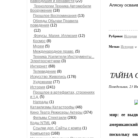
равнодушия и ненависти
(22)
Аляску осваив
Технологии Техника Автомобили
Вооружение
(18)
Прошлое Воспоминания
(13)
Обряды Обычаи Правила
поведения
(12)
(12)
Фокусы. Магия. Иллюзия
(12)
Рубрики:
История
Космос
(8)
Музеи
(5)
Метки:
История
Международное право.
(5)
Техника Усилители Инструменты...
Электросчетчики
(3)
Интернет
(68)
Телевидение
(8)
ТАЙНА 
Искусство Живопись
(178)
Художники
(77)
Понедельник, 23 Ию
История
(241)
Прошлое в артефактах, строениях
и т.д.
(5)
Награды
(1)
Катаклизмы Катастрофы
(46)
Кино Театр Режисеры Актеры
(374)
мир: ее выдв
Фильмы Спектакли
(283)
Коды NTML
(4)
американский
Ссылки доп. Сайты с компа
(1)
Компьютер
(168)
поскольку он