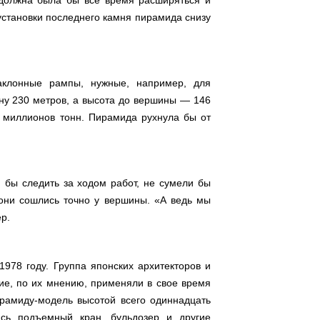
 должна была бы все время расширяться и
 установки последнего камня пирамида снизу
аклонные рампы, нужные, например, для
ну 230 метров, а высота до вершины — 146
 миллионов тонн. Пирамида рухнула бы от
 бы следить за ходом работ, не сумели бы
 они сошлись точно у вершины. «А ведь мы
р.
978 году. Группа японских архитекторов и
кие, по их мнению, применяли в свое время
рамиду-модель высотой всего одиннадцать
ись подъемный кран, бульдозер и другие