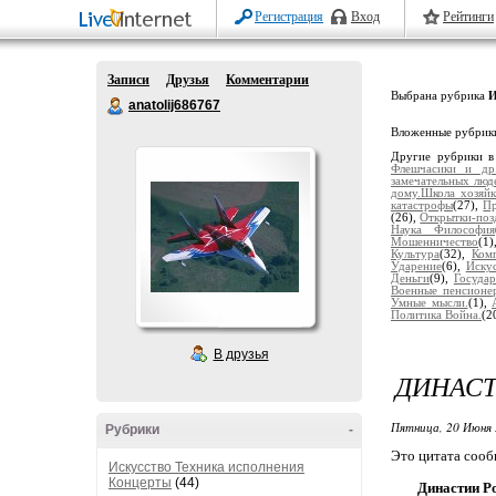
Регистрация
Вход
Рейтинги
Записи
Друзья
Комментарии
Выбрана рубрика
И
anatolij686767
Вложенные рубрик
Другие рубрики в
Флешчасики и др
замечательных люд
дому.Школа хозяйк
катастрофы
(27),
П
(26),
Открытки-позд
Наука Философия
Мошенничество
(1)
Культура
(32),
Ком
Ударение
(6),
Иску
Деньги
(9),
Госуда
Военные пенсионе
Умные мысли.
(1),
Политика Война.
(2
В друзья
ДИНАСТ
Пятница, 20 Июня 
Рубрики
-
Это цитата соо
Искусство Техника исполнения
Концерты
(44)
Династии Р