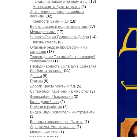
Танцы: на паркете на льду и т.д.
(17)
Натюрморты букеты цветы
(5)
Археология пирамиды мифы и
легенды
(32)
Крепости Замки и др
(18)
Войны в мире и подготовка к ним
(27)
Мультфильмы.
(17)
Человек Разум Гуманность Добро
(14)
Жизнь смерть
(6)
Опасные редкие профессии или
ситуации
(13)
Телевидение.Топ онлайн трансляций
телеканалов
(11)
Неординарность Сила духа Смекалка
Изобретательност
(11)
Деньги
(9)
Притчи
(8)
Дороги Трасы Мосты и т.д.
(5)
Супер обои Картинки на Раб.стол
(3)
Философия. Психология
(3)
Календари Часы
(2)
Рыбаки и рыбалка
(2)
Видео. Звук. Усилители Инструменты
(1)
Военные пенсионеры. Льготы.
(1)
Афоризмы. Умные мысли.
(1)
Мошенничество
(1)