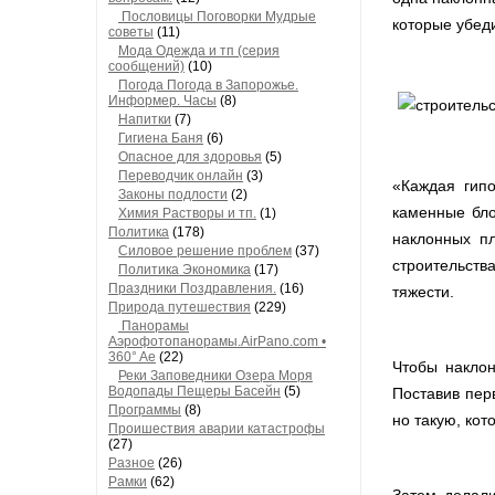
Пословицы Поговорки Мудрые
которые убеди
советы
(11)
Мода Одежда и тп (серия
сообщений)
(10)
Погода Погода в Запорожье.
Информер. Часы
(8)
Напитки
(7)
Гигиена Баня
(6)
Опасное для здоровья
(5)
Переводчик онлайн
(3)
«Каждая гипо
Законы подлости
(2)
каменные бло
Химия Растворы и тп.
(1)
Политика
(178)
наклонных пл
Силовое решение проблем
(37)
строительств
Политика Экономика
(17)
Праздники Поздравления.
(16)
тяжести.
Природа путешествия
(229)
Панорамы
Аэрофотопанорамы.AirPano.com •
360° Ae
(22)
Чтобы наклон
Реки Заповедники Озера Моря
Водопады Пещеры Басейн
(5)
Поставив пер
Программы
(8)
но такую, кот
Проишествия аварии катастрофы
(27)
Разное
(26)
Рамки
(62)