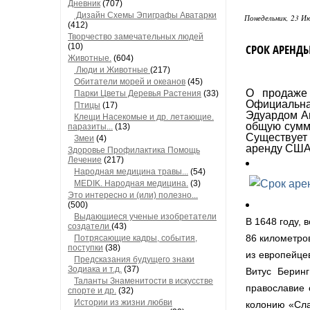
Дневник
(707)
Дизайн Схемы Эпиграфы Аватарки
Понедельник, 23 Ию
(412)
Творчество замечательных людей
СРОК АРЕНДЫ
(10)
Животные.
(604)
Люди и Животные
(217)
Обитатели морей и океанов
(45)
О продаже 
Парки Цветы Деревья Растения
(33)
Официальная
Птицы
(17)
Эдуардом Ан
Клещи Насекомые и др. летающие.
общую сумму
паразиты...
(13)
Существует 
Змеи
(4)
аренду США 
Здоровье Профилактика Помощь
Лечение
(217)
Народная медицина травы...
(54)
MEDIK. Народная медицина.
(3)
Это интересно и (или) полезно...
(500)
Выдающиеся ученые изобретатели
В 1648 году,
создатели
(43)
86 километро
Потрясающие кадры, события,
поступки
(38)
из европейце
Предсказания будущего знаки
Зодиака и т.д.
(37)
Витус Берин
Таланты Знаменитости в искусстве
православие 
спорте и др.
(32)
Истории из жизни любви
колонию «Сла