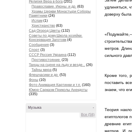
Затем делали
Религия Вера в бога
(201)
Православие. Иконы. и др.
(63)
удлиняться, ч
Храмы Церкви Монастыри Соборы
доверху была
Памятники
(24)
Ислам
(1)
Христианство
(63)
Сад Огород Цветы
(132)
«Подумайте,
Советы по дому.Школа хозяйки.
Консервация Заготовк
(4)
строительств
Сообщения
(3)
метров. Длин
Спорт
(3)
СССР Россия Украина
(112)
сильного дав
Противостояние.
(23)
Танцы на сцене на льду и везде...
(26)
Тайны мира
(5)
Флешчасики и др.
(53)
Кроме того, 
Фоны
(10)
поставить вс
Фото Анимация Картинки и т.п.
(160)
знаем, что е
Юмор Сарказм Приколы Анекдоты
(335)
Музыка
-
Теория накло
Все (58)
египтологов 
древние егип
метров. И п