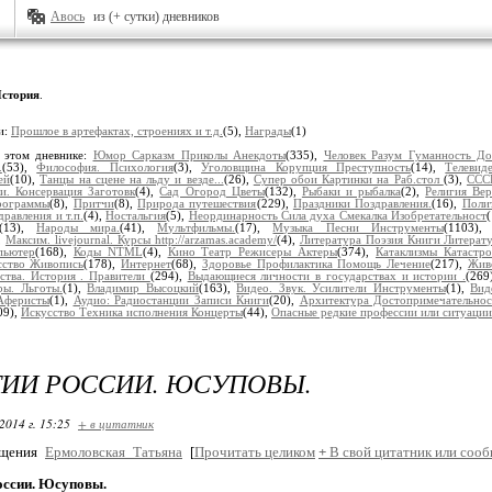
Авось
из (+ сутки) дневников
стория
.
и:
Прошлое в артефактах, строениях и т.д.
(5),
Награды
(1)
 этом дневнике:
Юмор Сарказм Приколы Анекдоты
(335),
Человек Разум Гуманность Д
.
(53),
Философия. Психология
(3),
Уголовщина Корупция Преступность
(14),
Телевид
ей
(10),
Танцы на сцене на льду и везде...
(26),
Супер обои Картинки на Раб.стол
(3),
СССР
и. Консервация Заготовк
(4),
Сад Огород Цветы
(132),
Рыбаки и рыбалка
(2),
Религия Вер
рограммы
(8),
Притчи
(8),
Природа путешествия
(229),
Праздники Поздравления.
(16),
Поли
равления и т.п.
(4),
Ностальгия
(5),
Неординарность Сила духа Смекалка Изобретательност
(13),
Народы мира.
(41),
Мультфильмы.
(17),
Музыка Песни Инструменты
(1103)
,
Максим. livejournal. Курсы http://arzamas.academy/
(4),
Литература Поэзия Книги Литерат
пьютер
(168),
Коды NTML
(4),
Кино Театр Режисеры Актеры
(374),
Катаклизмы Катастр
сство Живопись
(178),
Интернет
(68),
Здоровье Профилактика Помощь Лечение
(217),
Жив
рства. История . Правители
(294),
Выдающиеся личности в государствах и истории .
(269
ры. Льготы.
(1),
Владимир Высоцкий
(163),
Видео. Звук. Усилители Инструменты
(1),
Вид
Аферисты
(1),
Аудио: Радиостанции Записи Книги
(20),
Архитектура Достопримечательнос
09),
Искусство Техника исполнения Концерты
(44),
Опасные редкие профессии или ситуации
ИИ РОССИИ. ЮСУПОВЫ.
2014 г. 15:25
+ в цитатник
бщения
Ермоловская_Татьяна
[
Прочитать целиком
+
В свой цитатник или сооб
оссии. Юсуповы.