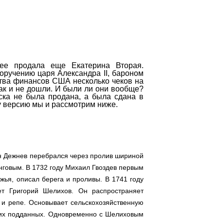
ее продала еще Екатерина Вторая.
оручению царя Александра II, бароном
тва финансов США несколько чеков на
ак и не дошли. И были ли они вообще?
ска не была продана, а была сдана в
ту версию мы и рассмотрим ниже.
н Дежнев перебрался через пролив шириной
нговым. В 1732 году Михаил Гвоздев первым
жья, описал берега и проливы. В 1741 году
ет Григорий Шелихов. Он распространяет
 и репе. Основывает сельскохозяйственную
ских подданных. Одновременно с Шелиховым