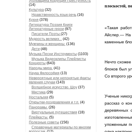
Уголовщина Корупция Преступность
(14)
плоскостей, 
Культура
(32)
Нравственность язык речь
(16)
Кухня
(378)
Литература Поэзия Книги
«Такая работ
Литературные герои
(97)
Писатели Поэты
(27)
Айслер.— На 
Мудрость великих...
(42)
каменные бло
Мужчины и женщины.
(136)
Дети
(48)
Музыка Песни Инструменты
(1103)
Музыка Видеоклипы Плейлисты
Нечто схожее
Концерты
(643)
Народы мира.
(41)
блоков был у
Наука Философия
(13)
Со второго ур
Невероятные или непонятые факты
явления случаи
(143)
Волшебное искусство. Шоу
(37)
Мистика
(29)
Ученые никогд
Ностальгия
(5)
Открытки-поздравления и т.п.
(4)
рассказ о ко
Панорамы.
(26)
деревянных 
Виртуальные путешествия
(18)
изготовленн
Плейкасты.
(5)
Полезные советы
(156)
уложенным по
Справочные материалы по многим
одна наклонн
вопросам.
(12)