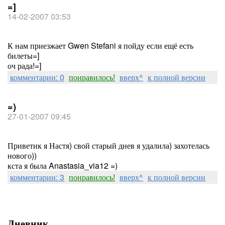
=]
14-02-2007 03:53
К нам приезжает Gwen Stefani я пойду если ещё есть
билеты=]
оч рада!=]
комментарии: 0
понравилось!
вверх^
к полной версии
=)
27-01-2007 09:45
Приветик я Настя) свой старый днев я удалила) захотелась
нового))
кста я была Anastasia_via12 =)
комментарии: 3
понравилось!
вверх^
к полной версии
Дневник