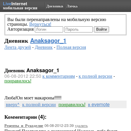
Live
Internet
Дневники
Личка
мобильная версия
Вы были перенаправлены на мобильную версию
страницы.
Вернуться!
Авторизация
Дневник
Anaksagor_1
Лента друзей
-
Дневник
-
Полная версия
Дневник Anaksagor_1
06-08-2012 22:50
к комментариям
-
к полной версии
-
понравилось!
Люба!Он моет макароны!!!!!!
вверх^
к полной версии
понравилось!
в evernote
Комментарии (4):
06-08-2012-23:39
удалить
Рецепты_и_Рукоделие
Привет! Поздравляю с дневничком! Надеюсь, тебе будет