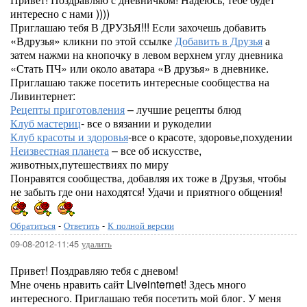
интересно с нами ))))
Приглашаю тебя В ДРУЗЬЯ!!! Если захочешь добавить
«Вдрузья» кликни по этой ссылке
Добавить в Друзья
а
затем нажми на кнопочку в левом верхнем углу дневника
«Стать ПЧ» или около аватара «В друзья» в дневнике.
Приглашаю также посетить интересные сообщества на
Ливинтернет:
Рецепты приготовления
– лучшие рецепты блюд
Клуб мастериц
- все о вязании и рукоделии
Клуб красоты и здоровья
-все о красоте, здоровье,похудении
Неизвестная планета
– все об искусстве,
животных,путешествиях по миру
Понравятся сообщества, добавляя их тоже в Друзья, чтобы
не забыть где они находятся! Удачи и приятного общения!
Обратиться
-
Ответить
-
К полной версии
09-08-2012-11:45
удалить
Привет! Поздравляю тебя с дневом!
Мне очень нравить сайт Liveinternet! Здесь много
интересного. Приглашаю тебя посетить мой блог. У меня