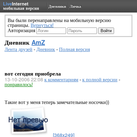
Live
Internet
Дневники
Личка
мобильная версия
Вы были перенаправлены на мобильную версию
страницы.
Вернуться!
Авторизация
Дневник
AmZ
Лента друзей
-
Дневник
-
Полная версия
вот сегодня приобрела
13-10-2006 22:08
к комментариям
-
к полной версии
-
понравилось!
Такие вот у меня теперь замечательные носочки))
[368x249]