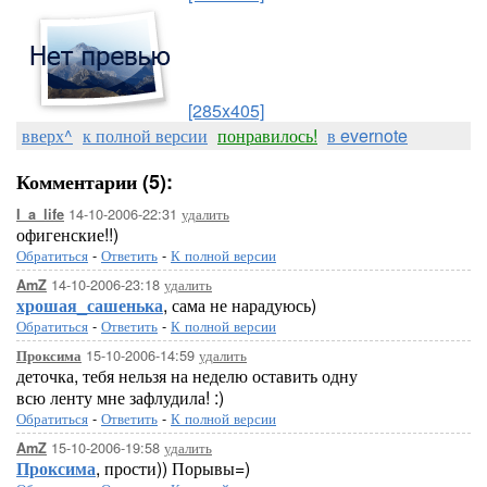
[285x405]
вверх^
к полной версии
понравилось!
в evernote
Комментарии (5):
14-10-2006-22:31
удалить
I_a_life
офигенские!!)
Обратиться
-
Ответить
-
К полной версии
14-10-2006-23:18
удалить
AmZ
хрошая_сашенька
, сама не нарадуюсь)
Обратиться
-
Ответить
-
К полной версии
15-10-2006-14:59
удалить
Проксима
деточка, тебя нельзя на неделю оставить одну
всю ленту мне зафлудила! :)
Обратиться
-
Ответить
-
К полной версии
15-10-2006-19:58
удалить
AmZ
Проксима
, прости)) Порывы=)