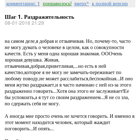
комментарии: 1
понравилось!
вверх^
к полной версии
Шаг 1. Раздражительность
08-01-2016 21:29
на самом деле,я добрая и отзывчивая. Но, почему-то, часто
не могу думать о человеке в целом, как о совокупности
качеств. Есть у меня одна хорошая знакомая. ОООчень
хорошая девушка. Живая,
отзывчивая,добрая,приветливая,...но есть в ней
качество,которое я не могу не замечать-переживает по
любому поводу,не может расслабиться,беспокойная...И оно
меня жутко раздражает,и я часто начинаю с ней из-за этого
раздраженно говорить...Хотя она этого не заслуживает!Ее
бы успокоить,а я тут со своим раздражением...Я не со зла,
но сдержать себя не могу.
А иногда мне просто очень не хочется говорить. И именно в
этот момент находится человек, который жаждит
поговорить...И опять...