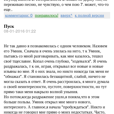
переживаю песню, не чувствую, о чем пою 7. может, что-то
еще..
комментарии: 0
понравилось!
вверх^
к полной версии
Пуск
08-01-2016 01:22
Не так давно я познакомилась с одним человеком. Назовем
его Умник. Сначала я очень злилась на него, т к Умник,
пытаясь со мной разговаривать, как мне казалось, тешил
своё тщеславие. Копал очень глубоко, "издевался". Я очень
раздражалась, т к он, играя, открывал все новые и новые
изъяны во мне. Я о них знала, но никто никогда так меня не
"обнажал". Я становилась беззащитной, слабой, ничего не
могла сказать в ответ. Я очень расстроилась, я много думала
о своей неинтересности, пустоте, поверхностности, но тут
прямо таки меня накрыло волной уныния.
Но потом,когда раздражение ушло,я поняла,что в этом
больше пользы. Умник открыл мне много нового,
интересного. А главное,я начала "пробуждаться". Никто и
никогда не говорил мне прямо о моих недостатках. Часто,