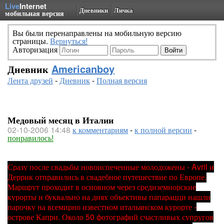
Live
Internet
Дневники
Личка
мобильная версия
Вы были перенаправлены на мобильную версию
страницы.
Вернуться!
Авторизация
Дневник
Americanboy
Лента друзей
-
Дневник
-
Полная версия
Медовый месяц в Италии
02-10-2006 14:48
к комментариям
-
к полной версии
-
понравилось!
Сразу после свадьбы новоиспеченные молодожены - Avril и
Деррик отправились в свадебное путешествие по Европе.
Маршрут проходит в основном через средиземнорские
курорты и буквально на днях объективы папарацци нашли
парочку на всемирно известном итальянском курорте -
острове Капри. Около 50 фотографий счастливых супругов