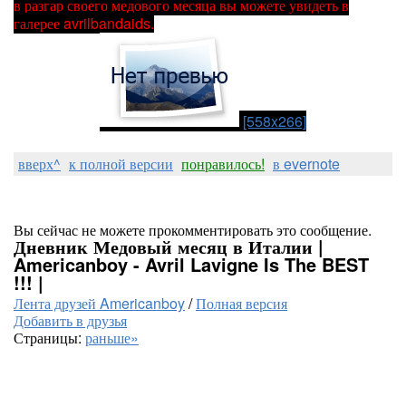
в разгар своего медового месяца вы можете увидеть в
галерее avrilbandaids.
[558x266]
вверх^
к полной версии
понравилось!
в evernote
Вы сейчас не можете прокомментировать это сообщение.
Дневник Медовый месяц в Италии |
Americanboy - Avril Lavigne Is The BEST
!!! |
Лента друзей Americanboy
/
Полная версия
Добавить в друзья
Страницы:
раньше»