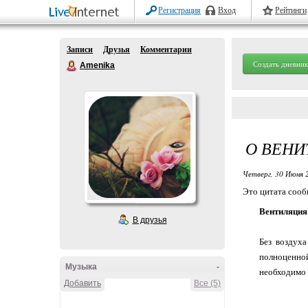
Регистрация
Вход
Рейтинги
Записи
Друзья
Комментарии
Создать дневник
Amenika
О ВЕН
Четверг, 30 Июня 
Это цитата соо
Вентиляция 
В друзья
Без воздуха
полноценной
Музыка
-
необходимо 
Добавить
Все (5)