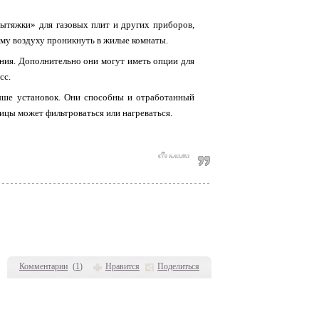
ытяжки» для газовых плит и других приборов,
ому воздуху проникнуть в жилые комнаты.
ния. Дополнительно они могут иметь опции для
сс.
ыше установок. Они способны и отработанный
лицы может фильтроваться или нагреваться.
Комментарии
(
1
)
Нравится
Поделиться