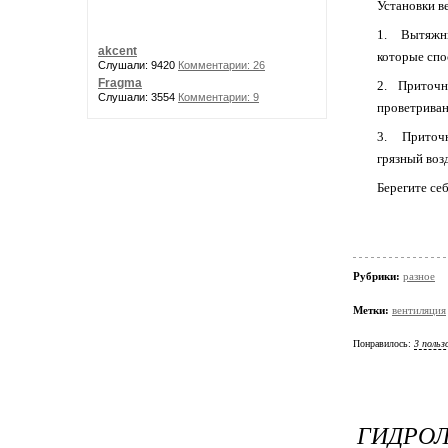
Установки в
1. Вытяжные
akcent
которые спо
Слушали: 9420
Комментарии: 26
Fragma
2. Приточны
Слушали: 3554
Комментарии: 9
проветриван
3. Приточн
грязный воз
Берегите себ
Рубрики:
разное
Метки:
вентиляция
Понравилось:
3 польз
ГИДРОЛ