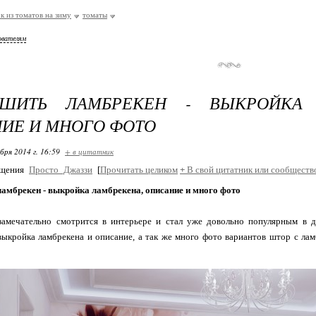
к из томатов на зиму
томаты
ователям
ШИТЬ ЛАМБРЕКЕН - ВЫКРОЙКА 
ИЕ И МНОГО ФОТО
бря 2014 г. 16:59
+ в цитатник
бщения
Просто_Джаззи
[
Прочитать целиком
+
В свой цитатник или сообществ
амбрекен - выкройка ламбрекена, описание и много фото
замечательно смотрится в интерьере и стал уже довольно популярным в д
выкройка ламбрекена и описание, а так же много фото вариантов штор с лам