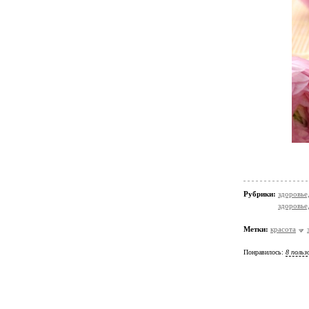
Рубрики:
здоровье
здоровье
Метки:
красота
Понравилось:
8 польз