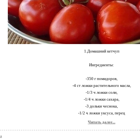
1.Домашний кетчуп
Ингредиенты:
-350 г помидоров,
-4 ст ложки растительного масла,
-1/3 ч ложки соли,
-1/4 ч ложки сахара,
-3 дольки чеснока,
-1/2 ч ложки уксуса, перец
Читать далее...
ия