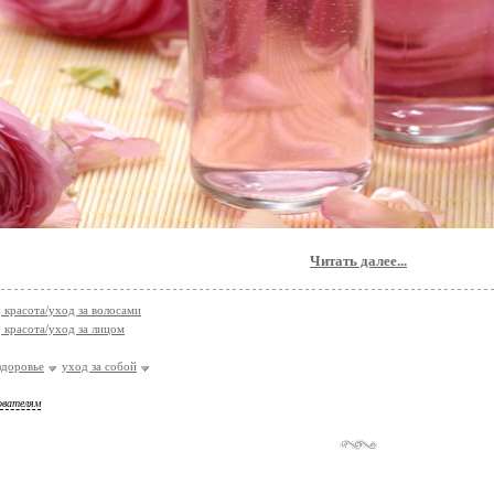
Читать далее...
, красота/уход за волосами
, красота/уход за лицом
здоровье
уход за собой
ователям