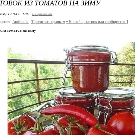
ОТОВОК ИЗ ТОМАТОВ НА ЗИМУ
ктября 2014 г. 16:02
+ в цитатник
бщения
Amfidalla
[
Прочитать целиком
+
В свой цитатник или сообщество!
]
к из томатов на зиму