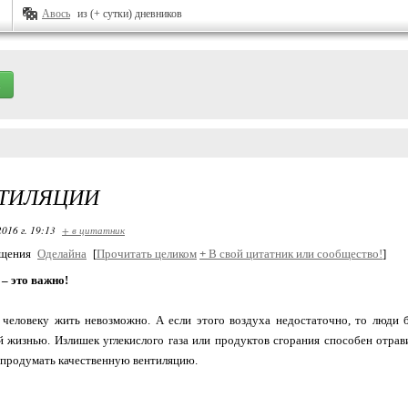
Авось
из (+ сутки) дневников
ИТИЛЯЦИИ
2016 г. 19:13
+ в цитатник
бщения
Оделайна
[
Прочитать целиком
+
В свой цитатник или сообщество!
]
– это важно!
 человеку жить невозможно. А если этого воздуха недостаточно, то люди 
 жизнью. Излишек углекислого газа или продуктов сгорания способен отра
продумать качественную вентиляцию.