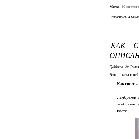
Метки:
10 заготово
Понравилось:
4 польз
КАК С
ОПИСАН
Суббота, 20 Сентя
Это цитата соо
Как сшить л
Ламбрекен 
ламбрекен, 
посте))